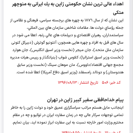
اهداء عالی ترين نشان حکومتی ژاپن به يك ايرانی به منوچهر
متكی
اين نشان كه از سال ١٨٧٦ به چهره هاى برجسته سیاسی، فرهنگی و نظامی از
جمله رؤساي دولت ها، مقامات شاخص سازمان هاي بين المللي،
سياستمداران، رهبران اقتصادي و ديپلمات هاي عالي رتبه، اعطا مى شود در
سال هاى قبل به افراد و چهره هايى همچون: آنتونیو گوترش (دبیرکل کنونی
سازمان ملل متحد)، جان میجر (نخست وزیر اسبق انگليس)، جان هوارد
(نخست وزیر اسبق استرالیا)، کلاوس شواب (بنیانگذار و رییس هیات مدیره
مجمع جهانی اقتصاد/داووس)، مان موهان سینگ (نخست وزیر سابق
هندوستان) و دونالد رامسفلد (وزیر اسبق دفاع آمریکا) اعطا شده است.
کد خبر: ۵۰۶ تاریخ انتشار : ۱۳۹۶/۰۸/۱۳
پیام خداحافظی سفیر کبیر ژاپن در تهران
اینجانب مایل هستم مراتب سپاسگزاری عمیق خود و دولت ژاپن را به خاطر
تمامی توجهات سرکار عالی چه در زمان سفارت ایران در توکیو و چه در مقام
محترم وزارت امور خارجه نسبت به این سفارت ابراز نموده اید، بیان نمایم.