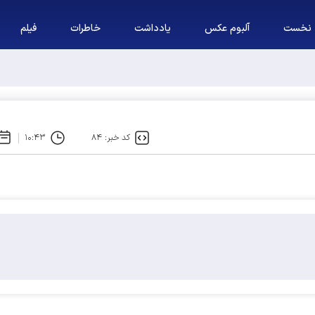
نخست
آلبوم عکس
یادداشت
خاطرات
فیلم
ه باید آبروی اصولگرایی باشد / فهرست شورای وحدت، فهرست "حزب اللهی های مت
کد خبر: ۸۴
۱۰:۴۳