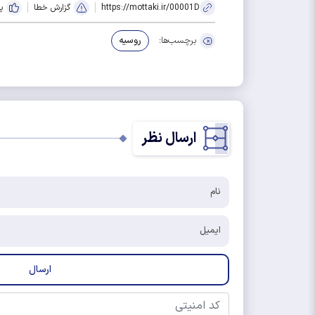
https://mottaki.ir/00001D
گزارش خطا
پ
برچسب‌ها:
روسیه
ارسال نظر