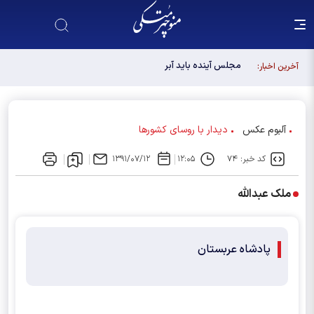
مجلس آینده باید آبروی اصولگرایی باشد / فهرست شورای
آخرین اخبار:
وحدت، فهرست "حزب اللهی های متخصص" است
آلبوم عکس
دیدار با روسای کشورها
کد خبر: ۷۴
۱۲:۰۵
۱۳۹۱/۰۷/۱۲
ملک عبدالله
پادشاه عربستان