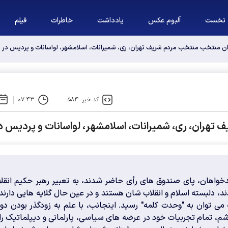
نخست
آلبوم عکس
یادداشت
خاطرات
فیلم
وان منتخب منتخب مردم شریف تهران، ری، شمیرانات، اسلامشهر، لواسانات و پردیس د
کد خبر: ۵۸۴
۰۷:۴۳
 تهران، ری، شمیرانات، اسلامشهر، لواسانات و پردیس
دخواهان، پای صندوق های رأی حاضر شدند، به تعبیر رهبر حکیم انقلا
ند، دلبسته اسلام و انقلاب شان هستند و در عین حال گلایه هایی دارند
 می توان به "وحدت کلمه" رسید. اینجانب، با علم به زودگذر بودن دور
، تمام تجربیات خود در عرضه های سیاسی، پارلمانی و دیپلماتیک را 