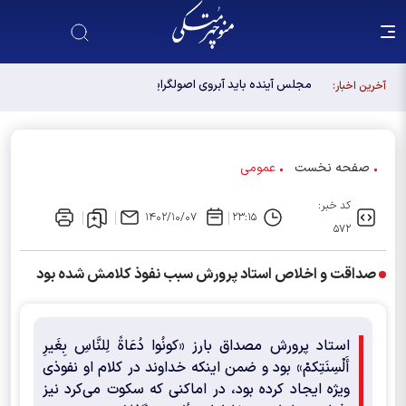
مجلس آینده باید آبروی اصولگرایی باشد / فهرست شورای
آخرین اخبار:
وحدت، فهرست "حزب اللهی های متخصص" است
صفحه نخست
عمومی
کد خبر:
۱۴۰۲/۱۰/۰۷
۲۳:۱۵
۵۷۲
صداقت و اخلاص استاد پرورش سبب نفوذ کلامش شده بود
استاد پرورش مصداق بارز «کونُوا دُعَاةً لِلنَّاسِ بِغَیرِ
أَلْسِنَتِکمْ» بود و ضمن اینکه خداوند در کلام او نفوذی
ویژه ایجاد کرده بود، در اماکنی که سکوت می‌کرد نیز