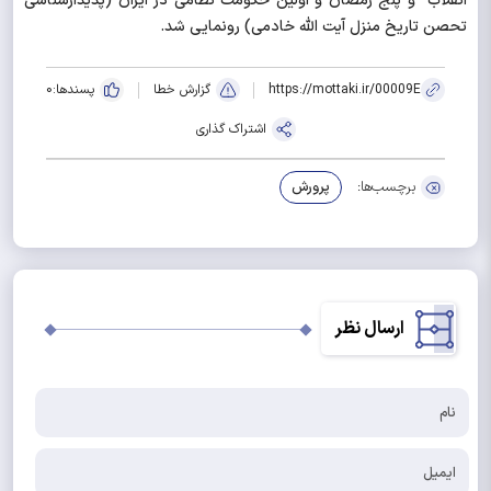
انقلاب و پنج رمضان و اولین حکومت نظامی در ایران (پدیدارشناسی
تحصن تاریخ منزل آیت الله خادمی) رونمایی شد.
https://mottaki.ir/00009E
گزارش خطا
پسندها:
0
اشتراک گذاری
برچسب‌ها:
پرورش
ارسال نظر