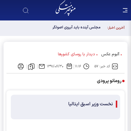
مجلس آینده باید آبروی اصولگرایی باشد / فهرست شورای
آخرین اخبار:
وحدت، فهرست "حزب اللهی های متخصص" است
آلبوم عکس
دیدار با روسای کشورها
کد خبر: ۵۷
۱۱:۱۶
۱۳۹۱/۰۶/۳۰
رومانو پرودی
نخست وزیر اسبق ایتالیا