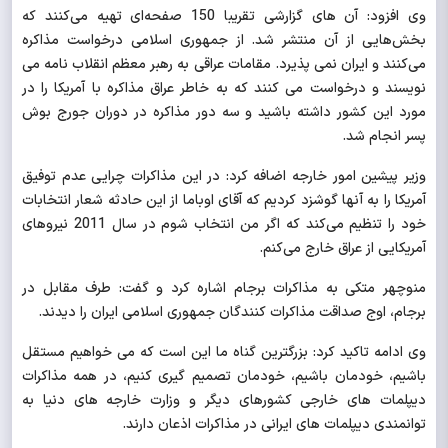
وی افزود: آن های گزارشی تقریبا 150 صفحه
ای تهیه می‌کنند که
بخش‌هایی از آن منتشر شد. از جمهوری اسلامی درخواست مذاکره
می‌کنند و ایران نمی پذیرد. مقامات عراقی به رهبر معظم انقلاب نامه می
نویسند و درخواست می کنند که به خاطر عراق مذاکره با آمریکا را در
مورد این کشور داشته باشید و سه دور مذاکره در دوران جورج بوش
پسر انجام شد.
وزیر پیشین امور خارجه اضافه کرد: در این مذاکرات چرایی عدم توفیق
آمریکا را به آنها گوشزد کردیم که آقای اوباما از این حادثه شعار انتخابات
خود را تنظیم می‌کند که اگر من انتخاب شوم در سال 2011 نیروهای
آمریکایی از عراق خارج می‌کنم.
منوچهر
متکی به مذاکرات برجام اشاره کرد و گفت: طرف مقابل در
برجام
،
اوج صداقت مذاکرات کنندگان جمهوری اسلامی ایران را دیدند.
وی ادامه تاکید کرد: بزرگترین گناه ما این است که می خواهیم مستقل
باشیم، خودمان باشیم، خودمان تصمیم گیری کنیم، در همه مذاکرات
دیپلمات های خارجی کشورهای دیگر و وزارت خارجه های دنیا به
توانمندی دیپلمات های ایرانی در مذاکرات اذعان دارند.