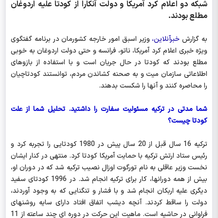
شبکه دو اعلام کرد آمریکا و دولت آنکارا از کودتا علیه اردوغان
مطلع بودند.
به گزارش
خبرآنلاین،
وزیر اسبق امور خارجه کشورمان در برنامه گفتگوی
ویژه خبری اعلام کرد آمریکا، ناتو، فرانسه و حتی دولت اردوغان به خوبی
مطلع بودند که کودتا در حال جریان است و با استفاده از بازوهای
اطلاعاتی سازمان میت و به صحنه کشاندن مردم، توانستند کودتاچیان
را محاصره کنند و آنها را شکست بدهند.
شما مدتی در ترکیه مسئولیت سفارت را داشتید. تحلیل شما از علت
کودتا چیست؟
ترکیه 16 سال قبل از 20 سال پیش در 1980 کودتایی را تجربه کرد و
رئیس ستاد ارتش ترکیه با حمایت آمریکا کودتا کرد. منتهی در کنار ایشان
نخست وزیر عاقلی به نام تورگوت اوزال نصیب ترکیه شد که در دوران او،
بیش از همه دورانها، کار برای ترکیه انجام شد. در 1996 کودتای سفید
دیگری علیه اربکان انجام شد و با فشار و تنگنایی که به وجود آوردند،
دولت را ساقط کردند. آنچه دیشب اتفاق افتاد دارای سایه روشنهای
فراوانی در حاشیه است. ماهیت این حرکت در دوره ای چند ساعته از 11