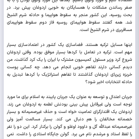
استفاده کنیم و مورد وثوق باشیم. بعدها این مورد وثوق بودن را با به
صفر رساندن مشکلات با همسایگان به خوبی اردوغان پیش برد. در
بحث روسیه، این کشور منجر به سقوط هواپیما و حادثه شرم الشیخ
شد. همه گفتند سقوط هواپیمای روسیه فاز دوم سقوط هواپیمای
مسافربری در شرم الشیخ است.
اینها مسایل ترکیه هستند. فضاسازی یک کشور در اعتمادسازی بسیار
مهم است. ترکیه در تعامل با کردها بسیار موفق بوده. وقتی اردوغان
شروع کرد وزیر مسئول کمیسیون مشترک با ایران را یک کرد گذاشت، من
دیدم کسانی دارند تفاهم خوبی انجام می دهد. چه کسانی پوست
خربزه زیرپای اردوغان گذاشتند تا تفاهم استراتژیک با کردها تبدیل به
حادثه انتخابات اخیر شود؟
جریان اعتدال و توسعه به عنوان یک جریان پایبند به اسلام برای ما مورد
توجه است ولی غیرقابل پیش بینی بودنش لطمه به اردوغان می زند.
اردوغان یک اقتدارگرای تمامیت خواه است و حذف غیرصمیمانه و بسیار
خصمانه مخالفان را هم دنبال می کند. بسیار مسالمت آمیز ولی
غیرصمیمانه عبدالله گل و داوود اوغلو و گولن را برکنار کرد. این دو را نفر
را لفظ استاد و مرشدم نام می برد. گولن جایگاه استادی را داشت. نمی