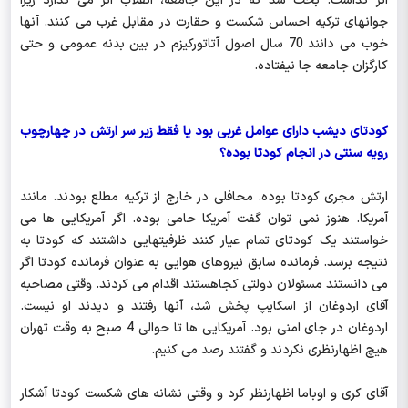
اثر گذاشت. بحث شد که در این جامعه، انقلاب اثر می گذارد زیرا
جوانهای ترکیه احساس شکست و حقارت در مقابل غرب می کنند. آنها
خوب می دانند 70 سال اصول آتاتورکیزم در بین بدنه عمومی و حتی
کارگزان جامعه جا نیفتاده.
کودتای دیشب دارای عوامل غربی بود یا فقط زیر سر ارتش در چهارچوب
رویه سنتی در انجام کودتا بوده؟
ارتش مجری کودتا بوده. محافلی در خارج از ترکیه مطلع بودند. مانند
آمریکا. هنوز نمی توان گفت آمریکا حامی بوده. اگر آمریکایی ها می
خواستند یک کودتای تمام عیار کنند ظرفیتهایی داشتند که کودتا به
نتیجه برسد. فرمانده سابق نیروهای هوایی به عنوان فرمانده کودتا اگر
می دانستند مسئولان دولتی کجاهستند اقدام می کردند. وقتی مصاحبه
آقای اردوغان از اسکایپ پخش شد، آنها رفتند و دیدند او نیست.
اردوغان در جای امنی بود. آمریکایی ها تا حوالی 4 صبح به وقت تهران
هیچ اظهارنظری نکردند و گفتند رصد می کنیم.
آقای کری و اوباما اظهارنظر کرد و وقتی نشانه های شکست کودتا آشکار