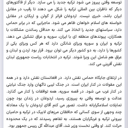
توسعه وقتی پیروز می شود ترکیه جدید را می سازد. دیگر از فاکتورهای
دیگر که ناظران بین المللی ترکیه را شکل می دهند تا رقیب در مقابل
ایران باشد، خبری نیست. اردوغان فراتر از گولن و اربکان در مقابل
خواسته های اسلام خواهان ظاهر می شود. ماجرایی که در برابر حماس
دارد، سیاستهای جدید را اتخاذ می کند. به حداقل رساندن مشکلات با
همکاران، پیوندهای منطقه ای با ایران، سوریه و عراق تشکیل می دهد،
ترکیه و ایران و سوریه ویزای شانگن دارد که هر کس ویزای یکی از
کشورها را دارد، به دو کشور دیگر می توان برود. قرار بود اردن و لبنان و
عراق هم شامل این ویزا شوند. ترکیه در انتخابات ریاست جمهوری لبنان
نقش آفرینی می کند.
در ارتقای جایگاه حماس نقش دارد. در افغانستان نقش دارد و در همه
این مقولات در کنار ایران است. در جنگ لیبی ناگهان وارد جنگ نیابتی
در کنار غرب می شود. در قصه سوریه، همه توافقات را کنار می گذارد.
عدالت و توسعه وقتی به پیروزی رسید، اردوغان در زندان بود چون
تمایلات اسلامگرایانه داشت. تصور می کنم آقای اردوغان با یک معادله
چند وجهی از سوی کسانی که حافظان مرزهای لاییک در ترکیه و حامیان
بیرونی ترکیه و غربگرایان هستند، به تفاهم رسیدند که در یک محدوده
حرکت کند. او وقتی نخست وزیر شد، آقای عبدالله گل رییس جمهور بود.