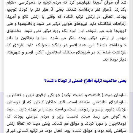
شد آن موقع آمریکا اظهارنظر کرد که مردم ترکیه به دموکراسی احترام
بگذارند. 3هزار نفر بازداشت شدند. یعنی 3 هزار نفر با کودتا توجیه
بودند. اتفاقی در ارتش ترکیه افتاده که وقتی با ارتش ناتو و آمریکا
ارتباطات تنگاتنگ دارد، نیروهای هوایی درگیر می شود و فانتومها و هلی
کوپترها بلند می شوند، این ایده یک روزه درگیر نمی شود. بخشهای
مهمی از ارتش درگیر بوده. مگر می شود سیا یا پنتاگون یا ناتو
خبرنداشته باشد؟ این همه افسر در پایگاه ایجرلیک دارد. افرادی که
بازداشت شده اند در شهرهای مختلف استانبول، آنکارا، ازمیر و شهرهای
دیگر بوده اند.
یعنی حاکمیت ترکیه اطلاع ضمنی از کودتا داشت؟
سازمان میت (اطلاعات و امنیت ترکیه) جز یکی از قوی ترین و فعالترین
سازمانهای اطلاعاتی منطقه است. آقای هاکان کیدان که از دوستان
نزدیک داوود اوغلو و اردوغان است، ریاست میت را بر عهده دارد. ... بعد
به گوش می رسد میت، نخست وزیر و مردم عواملی بودند که
کودتاچیان را دوره کردند و موفق هم شدند. یعنی میت که اتفاقا ارتش
سراغش رفته بود و موفق نشده بود، فعال بود. در ترکیه کسانی غیر از