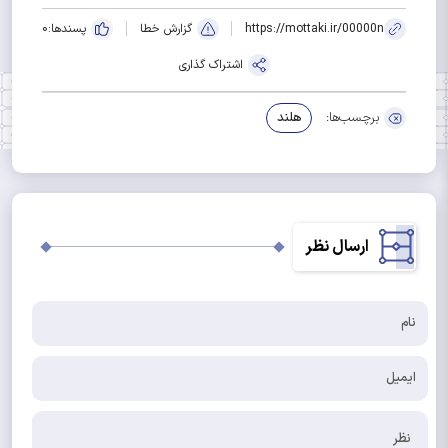
https://mottaki.ir/00000n
گزارش خطا
پسندها:
0
اشتراک گذاری
برچسب‌ها:
هلند
ارسال نظر