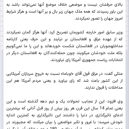
بالای حرفشان نیست و موضعی خلاف موضع آنها نمی‌تواند باشد به
این باور رسیدند که همه ملک جهان زیر بال و پر آنها است و هرگز شرایط
امروز جهان را تصور نمی‎کردند.
وزیر سابق امور خارجه کشورمان تصریح کرد: آنها هرگز گمان نمی‎کردند
که از عهده عراق و افغانستان بر نیایند و این حرف یعنی کارنامه
مداخله‎جویان در افغانستان شکست خورده‎اند و این را ما نمی‌گوییم
بلکه ملت خودشان می‎گویند چون حمله‌کنندگان به افغانستان دیگر در
انتخابات ریاست جمهوری آمریکا رای نیاوردند.
متکی گفت: در عراق قول آقای «اوباما» نسبت به خروج سربازان آمریکایی
از این کشور باعث شد که رای بیاورد و یعنی مردم آمریکا هم این
مداخلات را قبول ندارند.
وی افزود: این از عجایب تحولات یک و نیم دهه گذشته است و این
یعنی تمام 14 سال این قرن هر روز بیش از روز قبل آنانی که بیشترین
ادعای تاثیرگذاری در دنیا را داشتند این تاثیرگذاری به کمترین اندازه
خودش می‎رسد؛ با غرور و تکبر مواضعی را بیان می‎کنند که مجبورند در