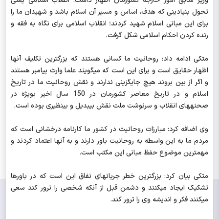
وزیر سابق امور خارجه کشورمان اظهار داشت: انقلاب اسلامی یعنی
تحول بنیادینی که هدف، اساس و مسیر آن اسلام باشد و شهیدان ما را
برای این مبانی اسلام شهید کردند؛ انقلاب اسلامی برای نگاه به فقه و
زنده کردن احکام اسلامی شکل گرفت.
متکی ادامه داد: روحانیت ما کسانی هستند که بزرگترین تکلیف آنها
اظهار حقایق است و برای این است که می‎گویند علما وارث پیامبر هستند
و اگر از بین بروند هیچ جایگزینی ندارند و نقش روحانیت ما در تاریخ
اسلام و در تاریخ معاصر کشورمان در 150 سال اخیر بویژه در
صحنه‎های انقلاب و سرنوشت ملت نقش بی‎بدیل و بی‎نظیری بوده است.
وی اضافه کرد: مبارزات روحانیت در کشور ما کارنامه درخشانی است که
مردم ما به این واسطه به روحانیت باور دارند و به آنها اعتماد کردند و
مهمترین موضوع حفظ مبانی این مکتب است.
متکی بیان کرد: بزرگترین خطر جریان‎های نفاق این است که در باورها
تشکیک ایجاد می‎کنند و دشمن قبل از آنکه شخصی را ترور کند سعی
می‎کنند فکر و اندیشه وی را ترور کند.