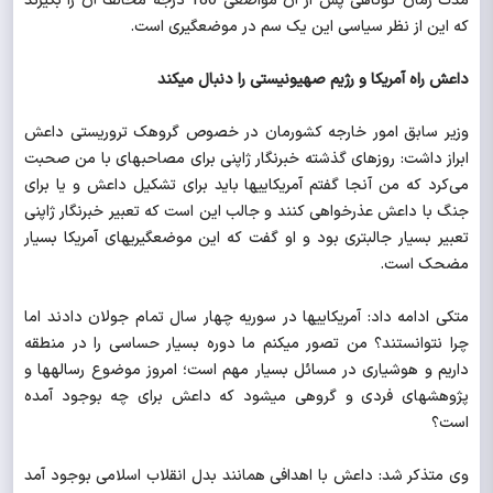
مدت زمان کوتاهی پس از آن مواضعی 180 درجه مخالف آن را بگیرند
که این از نظر سیاسی این یک سم در موضع‎گیری است.
داعش راه آمریکا و رژیم صهیونیستی را دنبال می‎کند
وزیر سابق امور خارجه کشورمان در خصوص گروهک تروریستی داعش
ابراز داشت: روزهای گذشته خبرنگار ژاپنی برای مصاحبه‎ای با من صحبت
می‌کرد که من آنجا گفتم آمریکایی‎ها باید برای تشکیل داعش و یا برای
جنگ با داعش عذرخواهی کنند و جالب این است که تعبیر خبرنگار ژاپنی
تعبیر بسیار جالبتری بود و او گفت که این موضع‎گیری‎های آمریکا بسیار
مضحک است.
متکی ادامه داد: آمریکایی‎ها در سوریه چهار سال تمام جولان‎ دادند اما
چرا نتوانستند؟ من تصور می‎کنم ما دوره بسیار حساسی را در منطقه
داریم و هوشیاری در مسائل بسیار مهم است؛ امروز موضوع رساله‎ها و
پژوهش‎های فردی و گروهی می‎شود که داعش برای چه بوجود آمده
است؟
وی متذکر شد: داعش با اهدافی همانند بدل انقلاب اسلامی بوجود آمد