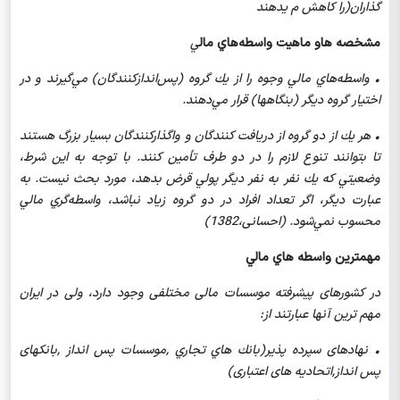
گذاران(را کاهش م یدهند
مشخصه هاو ماهيت واسطه
هاي مال
ي
•
واسطه
هاي مالي وجوه را از يك گروه (پس
اندازكنندگان) مي
گيرند و در
اختيار گروه ديگر (بنگاهها) قرار مي
دهند.
•
هر يك از دو گروه از دريافت كنندگان و واگذاركنندگان بسيار بزرگ هستند
تا بتوانند تنوع لازم را در دو طرف تأمين كنند. با توجه به اين شرط،
وضعيتي كه يك نفر به نفر ديگر پولي قرض بدهد، مورد بحث نيست. به
عبارت ديگر، اگر تعداد افراد در دو گروه زياد نباشد، واسطه‌گري مالي
محسوب نمي
شود. (احسانی،1382)
مهمترين واسطه هاي مالي
در کشورهای پیشرفته موسسات مالی مختلفی وجود دارد، ولی در ایران
مهم ترین آنها عبارتند از:
•
نهادهای سپرده پذیر(بانك هاي تجاري ,موسسات پس انداز ,بانکهای
پس انداز,اتحادیه های اعتباری)