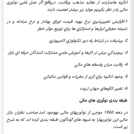
انگیزه هاعبارتند از عقاید مذهب ورقابت. درواقع اگر عمل غایی نوآوری
مالی رادر نظر بگیریم موارد زیر بیشتر اهمیت دارند
1-
افزايش تغييرپذيري نرخ بهره، قيمت اوراق بهادار و نرخ مبادله و در
نتيجه معرفي ابزارها و استراتژي ها براي توزيع مؤثر خطر
2- پيشرفت در ارتباط راه دور تكنولوژي كامپيوتري
3- پيچيدگي بيش تر كارها و آموزش علمي مشاركت كنندگان حرفه اي بازار
4- رقابت ميان واسطه هاي مالي
5- وجود انگيزه براي گريز از مقررات و قوانين مالياتي
6- تغيير الگوهاي جهان ثروت
طبقه بندی نوآوری های مالی
در دهه 1960 موجی از نوآوریهای مالی بهوجود امد.صاحب نظران بازار
مالی این نوآوریهارا به شیوه های گوناگون طبقه بندی کرده اند که به شرح
زیر است: