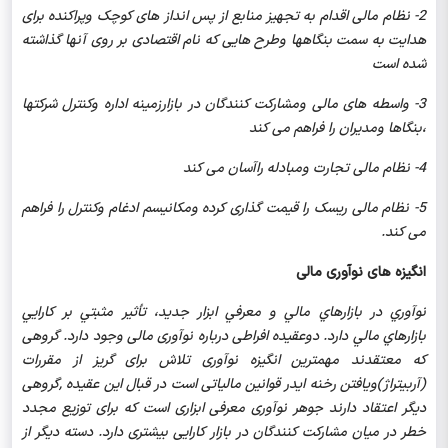
2-
نظام مالی اقدام به تجهیز منابع از پس انداز های کوچک وپراکنده برای
هدایت به سمت بنگاهها وطرح هایی که نام اقتصادی بر روی آنها گذاشته
شده است
3-
واسطه های مالی ومشارکت کنندگان در بازارزمینه اداره وکنترل شرکتها
،بنگاها ومدیران را فراهم می کند
4-
نظام مالی تجارت ومبادله راآسان می کند
5- نظام مالی ریسک را قیمت گذاری کرده ومکانیسم ادغام وکنترل را فراهم
می کند.
انگیزه های نوآوری مالی
نوآوري در بازارهاي مالي و معرفي ابزار جديد، تأثير مثبتي بر كارايي
بازارهاي مالي دارد. دوعقیده افراطی درباره نوآوری مالی وجود دارد. گروهی
که معتقدند مهمترین انگیزه نوآوری تلاش برای گریز از مقررات
(آربیتراژ)ویافتن رخنه ایدر قوانین مالیاتی است در قبال این عقیده ,گروهی
دیگر اعتقاد دارند جوهر نوآوری معرفی ابزاری است که برای توزیع مجدد
خطر در میان مشارکت کنندگان در بازار کارایی بیشتری دارد. دسته دیگر از