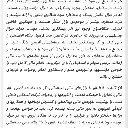
هر چند نرخ آن سود در مقایسه با سود انتظاری مؤسّسه‏های دیگر کم‏تر
باشد. در مقابل، صاحبان وجوه ریسک‏پذیر، به دنبال مؤسّسه‏هایی هستند
که در قبال تحّمل ریسک و مخاطره سود انتظاری بالایی را ارائه می‏کنند و
افراد متعارف بیش‏تر از موجودی بازار متأثّر هستند و جهتگیری خاصّی
ندارند. متقاضیان وجوه نیز اگر ریسک‏گریز باشند، دوست دارند سراغ
واسطه‏های مالیبروند که حاضرند در تحّمل مخاطره‏ها، بنگاه اقتصادی را
یاری کنند و اگر ریسک‏پذیر باشند، به معامله‏های قطعی علاقه دارند و
ترجیح می‏دهند با پذیرش تمام مخاطره‏ها کلّ سود را خودشان بردارند، و
متقاضیان متعارف به طور معمول ترکیبی از انواع ابزارهای تأمین مالی
(مانند فروش سهام و استقراض) را بر می‏گزینند. نظام مالی کامل باید با
طرّاحی مؤسّسه‏ها و ابزارهای متنّوع پاسخگوی تمام روحیات و نیازهای
مشتریان باشد.
4) قابلیت انطباق با بازارهای مالی بین‏المللی: گر چه دغدغه اصلی بازار
مالی، تطابق با فرهنگ، اهداف و انگیزه‏ها و روحیات شرکت کنندگان داخلی
است، با پیشرفت بازارهای مالی بین‏المللی و گسترش ارتباط‏ها و همکاری‏های
فراملّی نمی‏توان به بازار مالی بسته بسنده کرد. باید در طرّاحی نهادها و
ابزارها حدّاکثر دقت‏ها و ظرفیت‏ها را به کار برد تا هنگام لزوم، چه در طرف
عرضه سرمایه نقدی و چه در طرف تقاضا بتوان با بازارهای مالی بین‏المللی