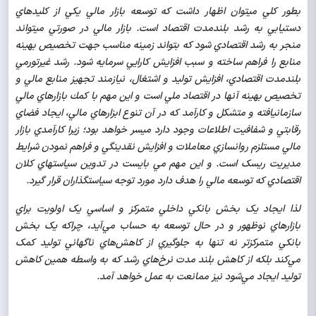
بطور كلي مي­توان اظهار داشت كه توسعه بازار مالي يکي از کليدهاي
دستيابي به رشد بلندمدت اقتصاد است. بازار مالي در صورتي مي­تواند
منجر به رشد اقتصادي شود كه بتواند زمينه مناسب جهت تخصيص بهينه
منابع را فراهم ساخته و سبب افزايش كارايي سرمايه شود. رشد غيرتورمي
بلندمدت اقتصادي، افزايش توليد و اشتغال، نيازمند تجهيز منابع مالي و
تخصيص بهينه آنها در اقتصاد ملي است و اين مهم با كمك بازارهاي مالي
سازمان­يافته و متشکل و کارآمد که در آن تنوع ابزارهاي مالي، ايجاد فضاي
رقابتي و شفافيت اطلاعات وجود دارد ميسر خواهد بود؛ زيرا کارآمدي بازار
مالي مستلزم روان­سازي معاملات و افزايش نقدينگي و فراهم نمودن شرايط
مديريت ريسک است. و اين مهم مي بايست در تدوين سياست­هاي كلان
اقتصادي كه توسعه مالي را هدف دارد مورد توجه سياست­گذاران قرار گيرد.
لذا ايجاد يک بخش بانکي داخلي متمرکز و اساسي يک اولويت براي
بازارهاي نوظهور و در حال توسعه به حساب مي‌آيد، چراکه يک بخش
بانکي متمرکز‌تر نه تنها به جلوگيري از کاهش‌هاي ناگهاني توليد کمک
مي‌کند بلکه از کاهش بلند مدت نرخ‌هاي رشد که به واسطه همين کاهش
توليد ايجاد مي‌شود نيز ممانعت به عمل خواهد آمد.