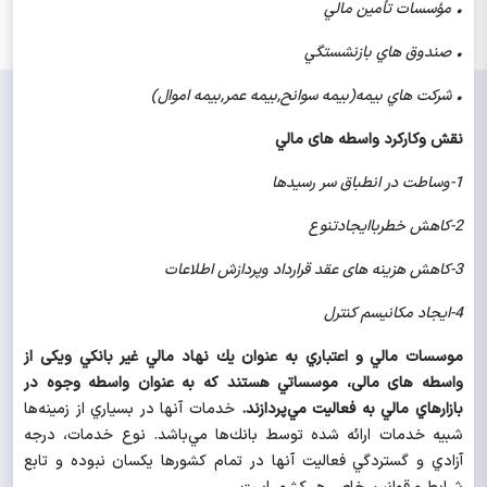
•
مؤسسات تأمين مالي
•
صندوق هاي بازنشستگي
•
شركت هاي بيمه(بیمه سوانح,بیمه عمر,بیمه اموال)
نقش وکارکرد واسطه های مالي
1-
وساطت در انطباق سر رسیدها
2-
کاهش خطرباایجادتنوع
3-
کاهش هزینه های عقد قرارداد وپردازش اطلاعات
4-
ایجاد مکانیسم کنترل
موسسات مالي و اعتباري به عنوان يك نهاد مالي غير بانكي ویکی از
واسطه های مالی، موسساتي هستند كه به عنوان واسطه وجوه در
بازارهاي مالي به فعاليت مي‌پردازند.
خدمات آنها در بسياري از زمينه‌ها
شبيه خدمات ارائه شده توسط بانك‌ها مي‌باشد. نوع خدمات، درجه
آزادي و گستردگي فعاليت آنها در تمام كشورها يكسان نبوده
و تابع