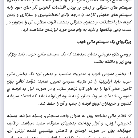
دارند سطح توسعه یافتگی مالی در آنها بیشتر است. عدم انعطاف پذیری
سیستم های حقوقی و زمان بر بودن اقدامات قانونی اگر جای خود رابه
سیستم های حقوقی کارامد با درجه بالای انعطاف­پذیری و
سازگاری و زمان
کوتاه حل اختلافات و دعاوی حقوقی بدهند، اثرات مطلوب آن را می­توان در
دست یابی بنگاه­ها و افراد به وام های مورد نیازشان مشاهده کرد .
ويژگي­هاي يک سيستم مالي خوب
بررسي هاي تاريخي نشان مي­دهد؛ که يک سيستم مالي خوب، بايد ويژگي­
هاي زير را داشته باشد:
1- بخش عمومي خوب و مديريت مناسب بر بدهي آن: يک بخش مالي
خوب بايد اولويت­ها را در هزينه عمومي تعيين نمايد؛ درآمد کافي براي
تأمين مالي آنها را به طور کارا فراهم سازد، و در صورت نياز به قرضه ­ي
عمومي، خدمات مربوط به آن را به شيوه ­اي ارائه نمايد که اعتماد سرمايه
گذاران و خريداران اوراق قرضه را جلب و آن را حفظ کند.
2- نظام مالي باثبات: پول به عنوان واحد سنجش، وسيله مبادله، وسيله
ذخيره­ي ارزش، و ابزار پرداخت بدهي­هاي معوقه، مفيد مي­باشد. وظايف
چهارگانه پول در صورت نوسان و کاهش پيش­بيني نشده ارزش آن،