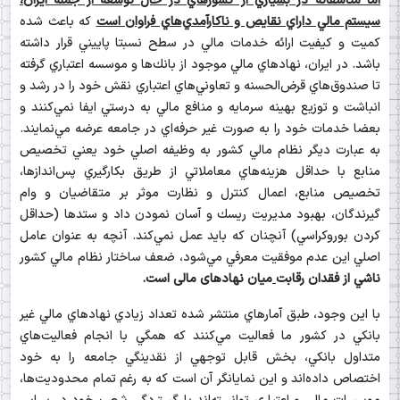
اما متاسفانه در بسياري از كشورهاي در حال توسعه از جمله ايران،
سيستم مالي داراي نقايص و ناكارآمدي‌هاي فراوان است
كه باعث شده
كميت و كيفيت ارائه خدمات مالي در سطح نسبتا پاييني قرار داشته
باشد. در ايران، نهادهاي مالي موجود از بانك‌ها و موسسه اعتباري گرفته
تا صندوق‌هاي قرض‌الحسنه و تعاوني‌هاي اعتباري نقش خود را در رشد و
انباشت و توزيع بهينه سرمايه و منافع مالي به درستي ايفا نمي‌‌كنند و
بعضا خدمات خود را به صورت غير حرفه‌اي در جامعه عرضه مي‌نمايند.
به عبارت ديگر نظام مالي كشور به وظيفه اصلي خود يعني تخصيص
منابع با حداقل هزينه‌هاي معاملاتي از طريق بكارگيري پس‌اندازها،
تخصيص منابع، اعمال كنترل و نظارت موثر بر متقاضيان و وام
گيرندگان، بهبود مديريت ريسك و آسان نمودن داد و ستدها (حداقل
كردن بوروكراسي) آنچنان كه بايد عمل نمي‌كند. آنچه به عنوان عامل
اصلي اين عدم موفقيت معرفي مي‌شود، ضعف ساختار نظام مالي كشور
ناشي از فقدان رقابت
میان نهادهای مالی است.
با اين وجود، طبق آمارهاي منتشر شده تعداد زيادي نهادهاي مالي غير
بانكي در كشور ما فعاليت مي‌كنند كه همگي با انجام فعاليت‌هاي
متداول بانكي، بخش قابل توجهي از نقدينگي جامعه را به خود
اختصاص داده‌اند و اين نمايانگر آن است كه به رغم تمام محدوديت‌ها،