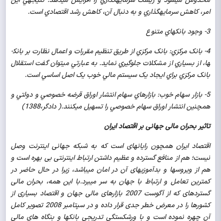
مخدوش مي­شود و ريسک سرمايه­گذاري را افزايش مي­دهد. نتيجه­ي اين
امر، کاهش سرمايه­گذاري و به دنبال آن، کاهش رشد اقتصادي است.
3- وجود بانک­هاي متنوع
4- بانک مرکزي: بانک مرکزي از طريق تنظيم مقررات و اعمال نظارت بر بانک­
ها، از بسياري از مشکلات جلوگيري نمايد. به عبارتي مي­توان گفت استقلال
بانک مرکزي براي ايجاد يک سيستم مالي خوب يک اصل اساسي است.
5- بازار سهام خوب: بازارهاي سهام انتشار اوراق قرضه خصوصي و دولتي و
همچنين انتشار اوراق سهام خصوصي را تسهيل مي­کنند.( دادگر،1388)
تاثیر بحران مالی جهانی بر اقتصاد ایران
اقتصاد ایران همچون رایانه­ای است كه به شبكه جهانی اینترنت وصل
نیست؛ هم از منافع گسترده و عظیم داشتن ارتباط اینترنتی بی بهره است و
هم از ویروس­ها و بدآموزی­های آن در امان می­باشد، زیرا در حال حاضر در
كمترین تعامل و ارتباط با جهان به سر می­برد.
با این همه، بحران مالی
گسترده­ای كه از آگوست 2007 بازارهای مالی جهان و اقتصاد بسیاری از
كشورها را در معرض خطر جدی قرار داده و در سپتامبر 2008 تصویر كامل
آن چهره نموده است و با ورشكستگی تدریجی بانكها و بنگاه های مالی