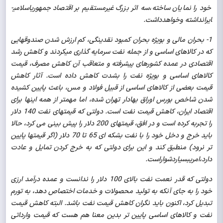
خود را نمایان ساخته،سه اثر بزرگ غیرمستقیم­ بر­ اقتصاد جمهوری­اسلامی­
ایران­داشته ­و­خواهد­داشت.
1- بحران مالی و بویژه بحران كمبود نقدینگی، كم ارزش شدن صندوقهایی
كه در كالاهای اساسی و از جمله نفت سرمایه گذاری می­كردند و كاهش رشد
اقتصادی در عمده كشورهای پیشرفته و متعاقب آن كاهش مصرف، قیمت
كالاهای اساسی و بویژه نفت را بشدت كاهش داده است. آثار كاهش
قیمت بعضی از كالاهای اساسی از قبیل فولاد و مس، باعث پایین كشیده
شدن شاخص بورس اوراق بهادار تهران شده، اما مهمتر از همه اینها برای
اقتصاد ایران، كاهش قیمت نفت است. دولتی كه قیمتهای نفت 140 دلار
را تجربه كرده است و در افق، قیمت­های 200 دلار را پیش بینی می كرد، حالا
باید خرج و دخل خود را با نفت بشكه ای 65 تا 70 دلار (اگر قیمتها پایین
تر نرود) منطبق كند و این برای دولتی كه به خرج كردن تمایل و عادت
دارد،­امری­بسیار­دشوار­است.
دولتی كه قدر نعمت نفت بالای 100 دلار را ندانست و عمده درآمد ارزی
خود را به جای آنكه به تولید محصولات و خدمات اختصاص دهد، به تورم
تبدیل كرد، اكنون باید نگران كاهش قیمت نفت باشد. البته كاهش قیمت
نفت و كالاهای اساسی پایین تر بدین معنا هم هست كه قیمت وارداتی