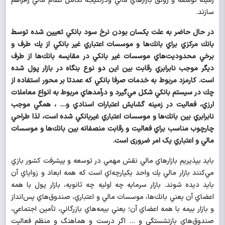
زمينه توسعه و رونق بازارهاي مالي ودرنتيجه تكامل نظام مالي رافراهم
سازند.
در حال حاضر به علت يكسان بودن نرخ سود بانكي تعيين شده توسط
بانك مركزي براي بانك‌ها و موسسات اعتباري غير بانكي از يك طرف و
برخي محدوديت‌هاي موسسات غير بانكي در مقايسه بانك‌ها از طرف
ديگر موجب نابرابري رقابت بين اين دو نوع بنگاه در بازار پول شده
است. كارمزد مربوط به خدمات صرفا بانكي كه عمدتا بر محور استفاده از
چك در سيستم بانكي شكل مي‌گيرد و درآمدهاي مربوط به انواع معاملات
ارزي، فعاليت در زمينه گشايش اعتبارات اسنادي و... ، همگي موجب
نابرابري بين بانك‌ها و موسسات اعتباري غيربانكي شده است، لذا طراحي
چارچوب مناسب براي فعاليت و رقابت منصفانه بين بانك‌ها و موسسات
مالي و اعتباري یک امر ضروری است.
بايد بپذيريم بازارهاي مالي نقش مهمي در توسعه و پيشرفت كشور بازي
مي‌كنند بازار مالي يك واحد يكپارچه‌اي است كه همه ابعاد و زواياي آن
بايد ديده شوند. بازار سرمايه چه اوليه چه ثانويه، بازار پول با همه
اعضاي آن يعني بانك‌ها، موسسات مالي و اعتباري، صندوق‌هاي پس‌انداز
و بازار بيمه با همه اعضاي آن؛ يعني بيمه‌هاي بازرگاني، تأمين اجتماعي،
صندوق‌هاي بازنشستگي و ... اگر درست و هماهنگ و منظم فعاليت