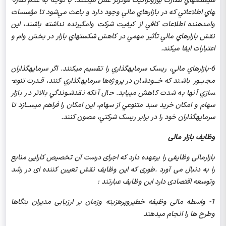
سيستم­هاي نظارت بوروکراتيک مؤثرتر عمل مي­کنند. با توجه به عدم تقارن­
هاي اطلاعاتي که در بازارهاي مالي وجود دارد و باعث مي‌شود تا مؤسسات
وام­دهنده اطلاعات کافي از کيفيت شرکت وام­گيرنده نداشته باشند، اين
نقش بازارهاي مالي تأثير مهمي در کاهش شکست­هاي بازار در بخش وام و
اعتبارات ايفا مي­کند.
6-بازارهاي مالي، ريسک سرمايه­گذاري را تقسيم مي­کنند. اگر سرمايه­گذاران
مجبــور باشند که خــودشان در پروژه‌ها سرمايه­گذاري کنند، قـدرت تنوع­
سازي آنها به شدت کاهش مي­يابد. حال آنکه نقدشـوندگي بالاتر در بازار
سهام و امکان خريد سبد متنوعي از سهام، اين امکان را فراهم مي­ســازد تا
سرمايه­گذاران خود را در برابر ريسک شرکتي، مصون کنند.
وظایف بازار مالی
بازارمالی وظایفی را برعهده دارد که اجرای درست آن تخصیص کارایی منابع
را به دنبال می آورد .طوری که این وظایف نقش تعیین کننده ای در رشد
وتوسعه اقتصادی دارد این وظایف عبارتند :
1- واسطه مالی وظیفه خطیروپرهزینه وزمان بر ارزیابی مدیران بنگاها
وطرح ها را انجام میدهند