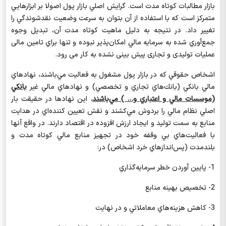
بازار مطالبات كوتاه مدت است. گرايش اصلي بازار پول اصولا بر ابزارهايي
متمركز است كه با استفاده از آن بتوان به سرعت وضعيت نقدشوندگي را
تغيير داد. در نتيجه به دليل ماهيت كوتاه مدت آن، تبديل وجوه
جمع‌آوري شده به سرمايه مالي امكان‌پذير نبوده و تنها براي تامين
مالی
عملیات تولیدی و تجاری پیش بینی نشده به کار می رود.
اشخاص حقوقي كه در بازار پول مشغول به فعاليت مي‌باشند، نهادهاي
مالي بانكي (بانك‌هاي تجاري و تخصصي) و نهادهاي مالي غير
بانكي
(موسسات مالي و اعتباري و... ) مي‌باشند
.
اين نهادها در حقيقت بار
اصلي نظام مالي را بردوش مي‌كشند و نقش تعيين كننده‌اي در هدايت
منابع به سمت توليد و ايجاد ارزش افزوده در اقتصاد دارند. در واقع آنها
با فعاليت‌هاي بي وقفه خود در تجهيز منابع مالي كوتاه مدت و
بلندمدت (پس‌اندازهاي خرد اشخاص) در:
1-
پايين آوردن خطر سرمايه‌گذاري
2-
تخصيص بهينه منابع
3-
كاهش هزينه‌هاي معاملاتي و در نهايت