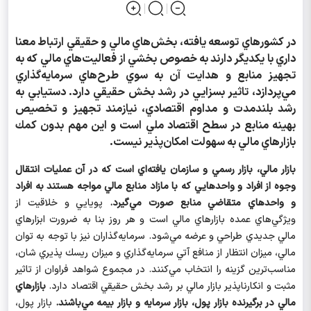
در كشورهاي توسعه يافته، بخش‌هاي مالي و حقيقي ارتباط معنا
داري با يكديگر دارند به خصوص بخشي از فعاليت‌هاي مالي كه به
تجهيز منابع و هدايت آن به سوي طرح‌هاي سرمايه‌گذاري
مي‌پردازد، تاثير بسزايي در رشد بخش حقيقي دارد. دستيابي به
رشد بلندمدت و مداوم اقتصادي، نيازمند تجهيز و تخصيص
بهينه منابع در سطح اقتصاد ملي است و اين مهم بدون كمك
بازارهاي مالي به سهولت امكان‌پذير نيست.
بازار مالي، بازار رسمي و سازمان يافته‌اي است كه در آن عمليات انتقال
وجوه از افراد و واحدهايي كه با مازاد منابع مالي مواجه هستند به افراد
و واحدهاي متقاضي منابع صورت
مي‌گيرد.
پويايي و خلاقيت از
ويژگي‌هاي عمده بازارهاي مالي است و هر روز بنا به ضرورت ابزارهاي
مالي جديدي طراحي و عرضه مي‌شود. سرمايه‌گذاران نيز با توجه به توان
مالي، ميزان انتظار از منافع آتي سرمايه‌گذاري و ميزان ريسك پذيري شان،
مناسب‌ترين گزينه را انتخاب مي‌كنند. در مجموع شواهد فراوان از تاثير
مثبت و انكارناپذير بازار مالي بر رشد بخش حقيقي اقتصاد دارد.
بازارهاي
مالي در برگيرنده بازار پول، بازار سرمايه و بازار بيمه مي‌باشند.
بازار پول،