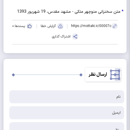
*
متن سخنرانی منوچهر متکی - مشهد مقدس، 19 شهریور 1393
https://mottaki.ir/00007c
گزارش خطا
پسندها:
0
اشتراک گذاری
ارسال نظر