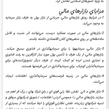
به ویژه کشورهای اسلامی تعامل کرد.
مزاياي بازارهاي مالي
1-در شرايط رونق بازارهاي مالي، جرياني از بازار پول به طرف بازار سرمايه
به وجود مي‌آيد.
2-بازارهاي مالي در صورت عملكرد درست، مي‌توانند اثر مثبت و قابل
ملاحظه‌اي بر روي متغيرهاي كلان اقتصادي داشته باشند.
3-بازار مالي، سرمايه­ها را براي سرمايه­گذاري در فناوري بسيج مي­کند.
بازارهاي مالي، از يک طرف با تأمين پول مورد نياز کارآفرين به رشد فناوري
و تجاري شدن ايده او کمک كرده، از طرف ديگر تشويق‌كننده‌اي براي
سرمايه‌گذاران کوچک، براي سرمايه‌گذاري در اين فرصت­ها هستند.
4-بازارهاي مالي در زمينه‌ فرصت‌هاي سرمايه‌گذاري، اطلاعات ايجاد
مي‌کنند.
5-بازارهاي مالي نقش نظارتي قوي‌اي براي شرکتهاي بزرگ فراهم مي­
سازند.بازارهاي مالي با عمومي کردن اطلاعات، تشويق شرکت­هاي موفق و
تنبيه شرکت­هاي زيان‌ده، نقش نظارتي قوي‌اي را ايفا مي­کنند که از بسياري از