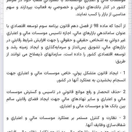
موسسات مالي و اعتباري توانسته‌اند با گستردگي شعب خود در سراسر
كشور در كنار بانك‌هاي دولتي و خصوصي به فعاليت بپردازند و سهم
مناسبی از بازار را کسب نمایند.
از آنجا كه ماده 98 از فصل دهم قانون برنامه سوم توسعه اقتصادي با
عنوان ساماندهي بازارهاي مالي، اجازه تاسيس موسسات مالي و اعتباري
غير دولتي به اشخاص حقيقي و حقوقي را جهت افزايش شرايط رقابتي در
بازارهاي مالي، تشويق پس‌انداز و سرمايه‌گذاري و ايجاد زمينه رشد و
توسعه اقتصادی کشور را داده است، سازمانهای ذیصلاح می توانند از
طریق:
1 - ايجاد قانون متشكل پولي، خاص موسسات مالي و اعتباري جهت
انسجام بخشيدن به عملكرد آنها در کشور.
2 -حذف انحصار و رفع موانع قانوني در تاسيس و گسترش موسسات
مالي و اعتباري و ساير نهادهاي مالي جهت
ایجاد فضای رقابتی سالم
بین بانک ها و موسسات مالی و اعتباری.
3 - نظارت و كنترل مستمر بر عملكرد موسسات مالي و اعتباري و
شفاف‌سازي وظايف آنها.