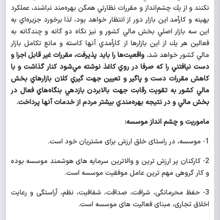
نكنند و از يك چشم‌انداز و مقررات نظارتي همگن بهره‌مند نباشند، عملكرد
بهينه و كارآمد اين بازار دور از انتظار خواهد بود، لذا برخورد جزيره‌اي به
اين سه بازار اصلي بخش مالي كشور و نيز نگاه دو گانه و چندگانه به
فعالين هر يك از اين بازارها از كارآمدي آنها كاسته و مانع تكامل بازار
مالي كشور خواهد شد
. واقعيت‌ها را بايد پذيرفت، مقررات غير قابل اجرا و
دست نيافتني را كه صرفا در روي كاغذ نوشته مي‌شود كنار گذاشت و با
كاهش مقررات دست و پاگير و تعيين جهت گيري كلان بازارهاي بخش
مالي كشور به تقويت رقابت جهت بالابردن بازدهي بنگاه‌هاي فعال در
بخش‌ مالي و در نتيجه بهره‌مندي بيشتر مردم از خدمات آنها پرداخت.
ماموریت و چشم انداز موسسه:
1- موسسه، در راستای خلق ارزش برای مشتریان خود است.
2- کارکنان پر ارزش ترین و والاترین سرمایه های هوشمند موسسه بوده
و کار گروهی مهم ترین عامل موفقیت موسسه است.
3- حفظ محرمانگی، شرافت، صداقت، شفافیت، نظم، آراستگی و رعایت
اخلاق تجاری، مبنای فعالیت های موسسه است.