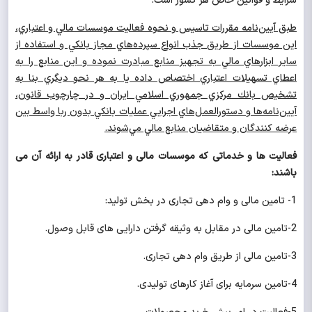
شرایط و قوانین خاص هر کشور است.
طبق آيين‌نامه مقررات تاسيس و نحوه فعاليت موسسات مالي و اعتباري،
اين موسسات از طريق جذب انواع سپرده‌هاي مجاز بانكي و استفاده از
ساير ابزارهاي مالي به تجهيز منابع مبادرت نموده و اين منابع را به
اعطاي تسهيلات اعتباري اختصاص داده يا به هر نحو ديگري بنا به
تشخيص بانك مركزي جمهوري اسلامي ايران و در چارچوب قانون،
آيين‌نامه‌ها و دستورالعمل‌هاي اجرايي عمليات بانكي بدون ربا واسط بين
عرضه كنندگان و متقاضيان منابع مالي مي‌شوند.
فعالیت ها و خدماتی که موسسات مالی و اعتباری قادر به ارائه آن می
باشند:
1- تامین مالی و وام دهی تجاری در بخش تولید:
2-تامین مالی در مقابل به وثیقه گرفتن دارایی های قابل وصول.
3-تامین مالی از طریق وام دهی تجاری.
4-تامین سرمایه برای آغاز کارهای تولیدی.