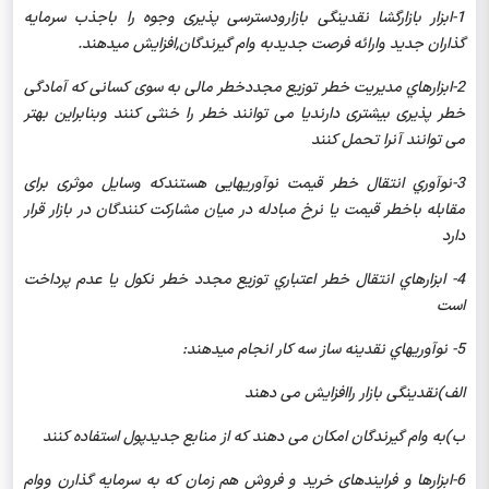
1-
ابزار بازارگشا نقدینگی بازارودسترسی پذیری وجوه را باجذب سرمایه
گذاران جدید وارائه فرصت جدیدبه وام گیرندگان,افزایش میدهند.
2-
ابزارهاي مديريت خطر توزیع مجددخطر مالی به سوی کسانی که آمادگی
خطر پذیری بیشتری دارندیا می توانند خطر را خنثی کنند وبنابراین بهتر
می توانند آنرا تحمل کنند
3-
نوآوري انتقال خطر قيمت نوآوریهایی هستندکه وسایل موثری برای
مقابله باخطر قیمت یا نرخ مبادله در میان مشارکت کنندگان در بازار قرار
دارد
4-
ابزارهاي انتقال خطر اعتباري توزیع مجدد خطر نکول یا عدم پرداخت
است
5- نوآوريهاي نقدينه ساز سه کار انجام میدهند:
الف)نقدینگی بازار راافزایش می دهند
ب)به وام گیرندگان امکان می دهند که از منابع جدیدپول استفاده کنند
6-
ابزارها و فرايندهاي خريد و فروش هم زمان که به سرمایه گذارن ووام