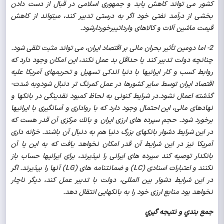
كشور می تواند كاهش یابد و جمهوری اسلامی در قبال از دست دادن
بخشی از درآمد نفتی خود اگر به درستی تدبیر كند، می­تواند از كاهش
قیمت ماشین آلات و كالاهای وارداتی­برخوردار­شود.
2- اما دومین تأثیر بحران مالی بر اقتصاد ایران، می تواند مثبت تلقی شود.
چنانچه دولت تدبیر كند یا حداقل بد عمل نكند، این امكان وجود دارد كه
روابط كسب و كار ایرانیها با دنیا اندكی تسهیل و تحریم­های آمریكا علیه
اقتصاد ایران توسط سایر كشورها در عمل كمرنگ تر دنبال شودوبه ­شدت­
گذشته ­­اعمال ­نشود.
در شرایط كنونی به لحاظ كمبود نقدینگی در بانكها و
نهادهای مالی، این احتمال وجود دارد كه با رواداری و آسان­گیری با ایرانی­ها
برخورد شود. حجم سپرده ­های ارزی ایران و بانك مركزی آن قدر هست كه
در این شرایط دشوار بانكهای بزرگ دنیا هم به دنبال آن باشند. خزانه داری
آمریكا نیز در این شرایط آن قدر امكان نخواهد یافت كه به این یا آن
بانكدار توصیه كند سپرده های ایرانی را نپذیرند، برای ایرانیها حساب باز
نكنند و اعتبارات اسنادی (
LC
) و ضمانتنامه های (
LG
) آنها را بپذیرند. اگر
در این شرایط دشوار بین المللی، دولت با تدبیر عمل كند، دیگر ناچار
نخواهد بود منابع ارزی خود را به بانكهایی انتقال دهد.
جمع­ بندي و نتيجه­ گيري