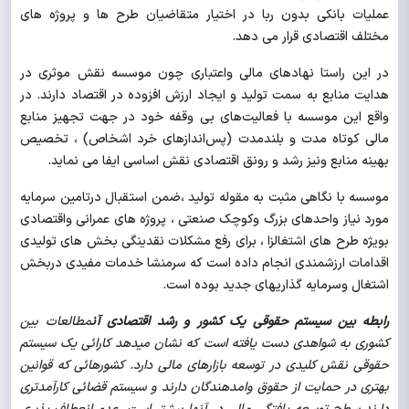
عملیات بانکی بدون ربا در اختیار متقاضیان طرح ها و پروژه های
مختلف
اقتصادی قرار می دهد.
در این راستا نهادهای مالی واعتباری چون موسسه نقش موثری در
هدایت منابع به سمت تولید و ایجاد ارزش افزوده در اقتصاد دارند. در
واقع این موسسه با فعالیت‌های بی وقفه خود در جهت تجهیز منابع
مالی کوتاه مدت و بلندمدت (پس‌اندازهای خرد اشخاص) ، تخصیص
بهینه منابع ونیز رشد و رونق اقتصادی نقش اساسی ایفا می نماید.
موسسه با نگاهی مثبت به مقوله تولید ،ضمن استقبال درتامین سرمایه
مورد نیاز واحدهای بزرگ وکوچک صنعتی ، پروژه های عمرانی واقتصادی
بویژه طرح های اشتغالزا ، برای رفع مشکلات نقدینگی بخش های تولیدی
اقدامات ارزشمندی انجام داده است که سرمنشا خدمات مفیدی دربخش
اشتغال وسرمایه گذاریهای جدید بوده است.
رابطه بین سیستم حقوقی یک کشور و رشد اقتصادی آن
مطالعات بین
کشوری به شواهدی دست یافته است که نشان می­دهد کارائی یک سیستم
حقوقی نقش کلیدی در توسعه بازارهای مالی دارد. کشورهائی که قوانین
بهتری در حمایت از حقوق وام­دهندگان دارند و سیستم قضائی کارآمدتری