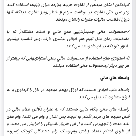
گیرندگان امکان میدهن از تفاوت هزینه وبازده میان بازارها استفاده کنند
ودر عین حال تفاوت در برداشت مردم از خطر ,ونیز تفاوت دیدگاه آنها
دربارا اطلاعات مالیات مقررات رانشان میدهد.
7-
محصولات مالي جديد(دارايي هاي مالي و اسناد مشتقه( که با
مقتضیات زمان مثل تورم هم خوانی بیشتری دارند .ونیز تناسب بیشتری
بابازار دارندکه در آن دادوستد می کنند.
8-
استراتژي هاي استفاده از محصولات مالي یعنی استراتژیهایی که بیشتر از
هر چیز دیگر ازمحصولات مالی استفاده میکنند
واسطه هاي مالي
واسطه مالی افرادی هستند که اوراق بهادار موجود در بازار را گردآوری و به
انواع متفاوت آ تبدیل می کنند
واسطه های مالی بنگاه هایی هستند که به عنوان دلّالان نظام مالی در
قبال سپرده های مردم اقدام به ایجاد پس انداز و وام می کنند؛ وام های
بلند مدت را تجهیزمی کنند و از این طریق نقدینگی را افزایش می دهند و
از طریق ادغام تعداد زیادی وام،ریسک وام دهندگان کوچک )سپرده