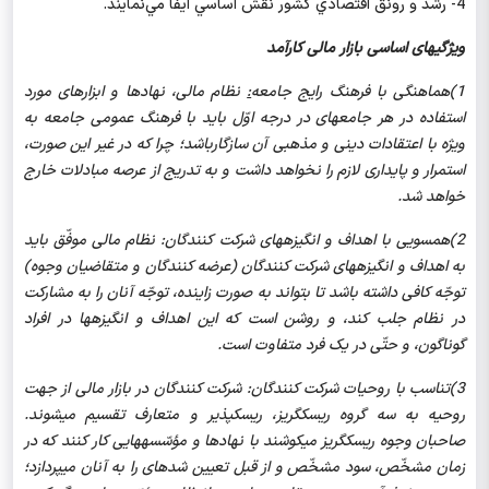
4-
رشد و رونق اقتصادي كشور نقش اساسي ايفا مي‌نمايند.
ویژگی‏های اساسی بازار مالی کارآمد
1)هماهنگی با فرهنگ رایج جامعه
:
نظام مالی، نهادها و ابزارهای مورد
استفاده در هر جامعه‏ای در درجه اوّل باید با فرهنگ عمومی جامعه به
ویژه با اعتقادات دینی و مذهبی آن سازگارباشد؛ چرا که در غیر این صورت،
استمرار و پایداری لازم را نخواهد داشت و به تدریج از عرصه مبادلات خارج
خواهد شد.
2)همسویی با اهداف و انگیزه‏های شرکت کنندگان: نظام مالی موفّق باید
به اهداف و انگیزه‏های شرکت کنندگان (عرضه کنندگان و متقاضیان وجوه)
توجّه کافی داشته باشد تا بتواند به صورت زاینده، توجّه آنان را به مشارکت
در نظام جلب کند، و روشن است که این اهداف و انگیزه‏ها در افراد
گوناگون، و حتّی در یک فرد متفاوت است.
3)تناسب با روحیات شرکت کنندگان: شرکت کنندگان در بازار مالی از جهت
روحیه به سه گروه ریسک‏گریز، ریسک‏پذیر و متعارف تقسیم می‏شوند.
صاحبان وجوه ریسک‏گریز می‏کوشند با نهادها و مؤسّسه‏هایی کار کنند که در
زمان مشخّص، سود مشخّص و از قبل تعیین شده‏ای را به آنان می‏پردازد؛