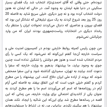
نبوده‌ام. حتی وقتی که آقای احمدی‌نژاد انتخاب شد یک فضای بسیار
سنگینی در دنیا علیه ایشان به وجود آمد، در حالی که ایشان نه هنوز
دولت انتخاب کرده بود و نه چیز دیگری. خیلی سریع شاید به فاصله 20
روز، 25 روز بعد شروع کردند به یک سری تبلیغاتی که نشانگر این بود که
فضای بیرون و عناصری که دنبال می‌کردند تحولات ایران را منتظر یک
رخداد دیگری در انتخابات ریاست‌جمهوری بودند ایران که من وارد
جزئیاتش نمی‌شوم.
من چون رئیس کمیته روابط خارجی بودم در کمیسیون امنیت ملی و
سیاست خارجه آن‌جا گفتم این‌گونه که نمی‌شود که یک کسی با رأی
مردم انتخاب شده است و هنوز هم دولتش را تشکیل نداده است چنین
جوی به وجود بیاید، ما پیشنهاد بدهیم به وزارت خارجه که سفرا را
دعوت کنند بیایند به تهران، سمیناری گذاشته شود و این سفرا ممحض
شوند که بروند از اراده ملی ایران دفاع کنند، این پیشنهاد را من مطرح
کردم و گفتم خیلی خوب است که این اتفاق بیفتد به فاصله کمی آرام
آرام در روزنامه‌ها که اسم کم می‌آوردند اسم ما را هم مطرح کردند به
عنوان یکی از کاندیدای احتمالی برای وزارت خارجه، من زمانی که این
قصه در رسانه‌ها مطرح شد برای این‌که این شائبه را ایجاد نکند همان
پیشنهاد را هم پیگیری نکردم. بنابراین من نه در ارتباط با مسئولیت‌هایم