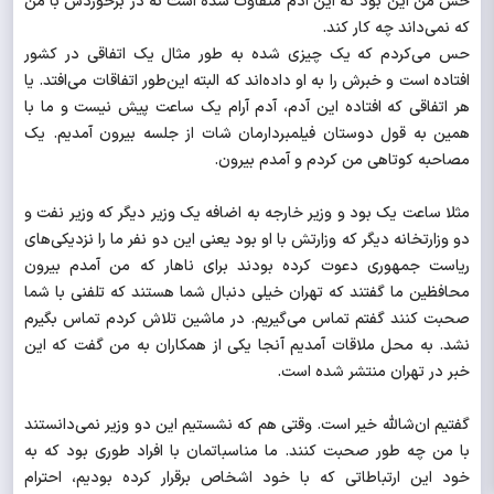
حس من این بود که این آدم متفاوت شده است نه در برخوردش با من
که نمی‌داند چه کار کند.
حس می‌کردم که یک چیزی شده به طور مثال یک اتفاقی در کشور
افتاده است و خبرش را به او داده‌اند که البته این‌طور اتفاقات می‌افتد. یا
هر اتفاقی که افتاده این آدم، آدم آرام یک ساعت پیش نیست و ما با
همین به قول دوستان فیلمبردارمان شات از جلسه بیرون آمدیم. یک
مصاحبه کوتاهی من کردم و آمدم بیرون.
مثلا ساعت یک بود و وزیر خارجه به اضافه یک وزیر دیگر که وزیر نفت و
دو وزارتخانه دیگر که وزارتش با او بود یعنی این دو نفر ما را نزدیکی‌های
ریاست جمهوری دعوت کرده بودند برای ناهار که من آمدم بیرون
محافظین ما گفتند که تهران خیلی دنبال شما هستند که تلفنی با شما
صحبت کنند گفتم تماس می‌گیریم. در ماشین تلاش کردم تماس بگیرم
نشد. به محل ملاقات آمدیم آنجا یکی از همکاران به من گفت که این
خبر در تهران منتشر شده است.
گفتیم ان‌شالله خیر است. وقتی هم که نشستیم این دو وزیر نمی‌دانستند
با من چه طور صحبت کنند. ما مناسباتمان با افراد طوری بود که به
خود این ارتباطاتی که با خود اشخاص برقرار کرده بودیم، احترام