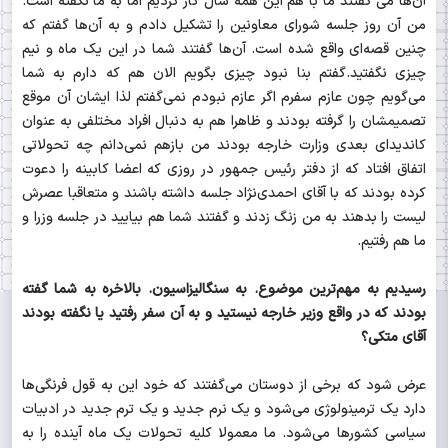
آن‌ها می گفتند ما با هم این همه سال کار کردیم اما به ما نگفته است.
من آن روز جلسه شورای معاونین را تشکیل دادم و به آن‌ها گفتم که
چنین قصه‌ای واقع شده است. آن‌ها گفتند شما در این یک ماه و نیم
چیزی نگفتید.گفتم بنا نبود چیزی بگویم الان هم که دارم به شما
می‌گویم چون عازم سفرم اگر عازم نبودم نمی‌گفتم لذا ایشان آن موقع
تصمیمشان را گرفته بودند و ظاهرا هم به دنبال افراد مختلفی به عنوان
کاندیدای بعدی وزارت خارجه بودند من بازهم نمی‌دانم چه تحولاتی
اتفاق افتاد که از دفتر رئیس جمهور در روزی که اعضا کابینه را دعوت
کرده بودند که با آقای احمدی‌نژاد جلسه داشته باشند و متعاقبا عصرش
لیست را بدهند به من زنگ زدند و گفتند شما هم بیایید در جلسه وزرا و
ما هم رفتیم.
رسیدیم به مهم‌ترین موضوع. به سنگالیزاسیون. بالاخره به شما گفته
بودند که در واقع وزیر خارجه نیستید و به آن سفر رفتید یا نگفته بودند
آقای متکی؟
عرض شود که برخی از دوستان می‌گفتند که خود این به قول فرنگی‌ها
دارد یک ترمینولوژی می‌شود و یک نرم جدید و یک ترم جدید در ادبیات
سیاسی کشورها می‌شود. ما معمولا کلیه تحولات یک ماه آینده را به