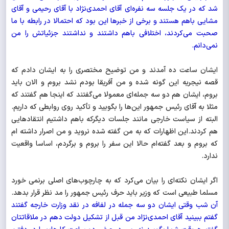
شد که در یک جلسه سه نفره‌ای آقای احمدی‌نژاد با آقای رحیمی و آقای
مشایی باهم هستند و برخی از خبرها این بود که احتمالا در رابطه با ما
صحبت می‌کردند، اختلافی باهم داشتند و نداشتند جزئیاتش را من
نمی‌دانم.
ایشان ساعت ده آمدند و من توضیح مختصری را به ایشان دادم که
قصه نیجریه این گونه شده و من آفریقا بودم نشد بروم و الان باید
بروم، ایشان هم دو سه جمله‌ای معمولا می‌گفتند که اینجا هم گفتند که
مثلا به آقای رئیس جمهور این‌ها را بگویید و تأکید روی روابطی که داریم.
البته از سیاست خارجی مانند جلسات دیگرکه باهم داشتیم انتقادهایی
هم کردند.این اظهارات که به من گفته شده نروید و من اصرار داشته ام
که بروم و بعد گفته‌ام حالا این سفر را بروم و برگردم، اساسا واقعیت
ندارد.
اگر ایشان نکته‌ای را بیان می‌کرد که به چارچوب‌های اصلی برنمی خورد
مسلما طبیعی است که وزیر باید حرف رئیس جمهور را مد نظر قرار بدهد.
آن شب وقتی ایشان دو سه جمله در لفافه در نقد وزارت خارجه گفتند
گفتم ببینید آقای احمدی‌نژاد من قبل از تشکیل دولت دهم در ملاقاتتان