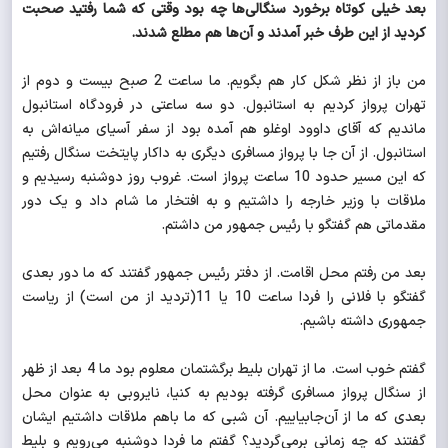
بعد خیلی کوتاه برخورد سنگالی‌ها چه بود وقتی که شما رفتید صحبت
کردید از این طرف خبر آمدند و آن‌ها هم مطلع شدند.
من باز از نظر شکل کار هم بگویم. ما ساعت 2 صبح بیست و دوم از
تهران پرواز کردیم به استانبول. دو سه ساعتی در فرودگاه استانبول
ماندیم که آقای داوود اوغلو هم آمده بود از سفر آسیای میانه‌اش به
استانبول. از آن جا با پرواز مسافری دیگری به داکار پایتخت سنگال رفتیم
که این مسیر حدود 10 ساعت پرواز است. غروب روز دوشنبه رسیدیم و
ملاقات با وزیر خارجه را داشتیم و به افتخار ما شام داد و یک دور
مقدماتی هم گفتگو با رئیس جمهور من داشتم.
بعد من رفتم محل اقامت. از دفتر رئیس جمهور گفتند که ما دور بعدی
گفتگو با فلانی را فردا ساعت 10 یا 11(تردید از من است) از ریاست
جمهوری داشته باشیم.
گفتم خوب است. ما از تهران بلیط برگشتمان معلوم بود ما 4 بعد از ظهر
از سنگال پرواز مسافری گرفته بودیم به کنیا، نایروبی به عنوان محل
بعدی که ما از آن‌جابیاییم. آن شبی که ما باهم ملاقات داشتیم ایشان
گفتند که چه زمانی برمی‌گردید؟ گفتم ما فردا دوشنبه می‌رویم و بلیط