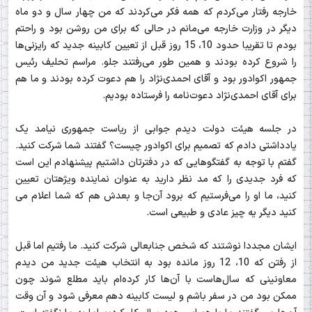
خارجه رفتار می‌کردم که همه فکر می‌کردند که من چهار سال و دو ماه
دیگر در وزارت خارجه می‌مانم در حالی که برای من روشن بود و راحتم
بودم تا تقریبا حدود 10، 15 روز قبل از تعیین کابینه جدید که رایزنی‌ها
را شروع کرده بودند و همین‌ طور می‌رفتند جلو. مراسم تحلیف رئیس
جمهور اکوادور بود و آقای احمدی‌نژاد را هم دعوت کرده بودند و ما هم
برای آقای احمدی‌نژاد دعوت‌نامه را فرستاده بودیم.
در جلسه هیئت دولت دیدم جوابی از ریاست جمهوری نیامد یک
یادداشتی دادم که تصمیم برای اکوادور چیست؟ گفتند شما شرکت کنید.
گفتم با توجه به گفتگوهایی که در دفترتان داشتیم پیشنهادم این است
که فرد جدیدی را که مد نظر دارید به عنوان نماینده ویژه‎تان تعیین
کنید، ما او را می‌فرستیم که برود آن‌جا و بعدش هم که شما اعلام می
کنید دیگر یه چیز عادی و طبیعی است.
ایشان مجددا نوشتند که شخص جنابعالی شرکت کنید. ما رفتیم اما قبل
از رفتن که 10، 12 روز مانده بود به انتخاب هیئت جدید من دیدم
معاونینی که سال‌هاست با آن‌ها کار کرده‌ام باید مطلع شوند چون
ممکن بود من در سفر باشم و لیست کابینه دهم معرفی شود و آن وقت