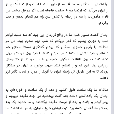
برگشتمان از سنگال ساعت 4 بعد از ظهر به کنیا است و از کنیا یک پرواز
از ایران می‌آید که اونجا هم 4 ساعت فاصله است اگر موافق باشید من
فلان مأموریت را هم در رابطه با کشور بین راه هم انجام بدهم و بعد
برگردم.
ایشان گفتند بسیار خب. ما در واقع قرارمان این بود که سه شنبه اواخر
شب به تهران برسیم که فکر می‌کنم که شب نهم محرم بود. من در
ملاقات با رئیس جمهور سنگال که بودم گفتگوی نسبتا سختی هم
داشتم و باید ایشان را متقاعد می کردم که شما باید روی دوستی ایران
تکیه کنید نه روی القائات دیگران. همزمان با من دو نفر از کشورهای
اروپایی برای این که او را تنظیم کنند جهت برخورد با ایران در سنگال
بودند تا به این طریق کل رابطه ایران با آفریقا را مورد و تحت تأثیر قرار
دهند.
ملاقات ما یک ساعت طول کشید و بعد از یک ساعت و خورده‌ای به
ایشان یک یادداشتی دادند بعد گفت ببخشید من چند دقیقه می‌روم و
برمی‌گردم و رفتند و بعد از بیست دقیقه برگشتند و ما حدود یک ربع
بعدش ملاقاتمان ادامه پیدا کرد، ایشان هیچ اظهاری به من نداشتند اما