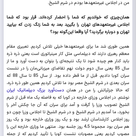
من در اجلاس غیرمتعهدها بودم در شرم الشیخ.
همان‌چیزی که خواندیم که شما را احضار کرده‌اند. قرار بود که شما
اجلاس غیرمتعهدهای تهران را بگیرید بعد به شما زنگ زدن که بیایید
تهران و دوباره برگردید؟ آیا واقعا این‌گونه بود؟
همین طوری شد ما برای غیرمتعهدها خیلی تلاش کردیم. تعبیری مقام
معظم رهبری دارند که دیپلماسی مثل کار مینیاتوری است یعنی ذره ذره
باید کنار هم چیده شود تا یک نتیجه‌ای را بتوان به دست آورد و ما از
سال 85 یعنی سال دوم دولت نهم تقاضای میزبانی‌مان را در نشست
سران کوبا دادیم. قبل از ما قطر داده بود. از سال 85 تا سال 88 که
سران بعدی در شرم الشیخ مصر بود ما تلاش کردیم همین طور ذره ذره،
که حالا جزئیاتش را من در همان
دست‌آورد بزرگ دیپلماتیک ایران
نوشتم. در اجلاس وزرای خارجه در کوبا که به فاصله یک ماه قبل از شرم
الشیخ تصویب وزرا را گرفت و آمد برای سران که آن جا چکش آخر را
بخورد، ما آمدیم در شرم الشیخ و در شرم الشیخ تا اجلاس وزرا چون دو
روز اجلاس کارشناسان ارشد بود و یک روز وزاری خارجه بود و یک روز
هم سران بود مجموعا 4،5 روز جلسه بود. منتهی ما وزاری خارجه این را
مصوب کردیم یعنی مصوبات نشست‌ کوبا را تأیید کردیم که از جمله