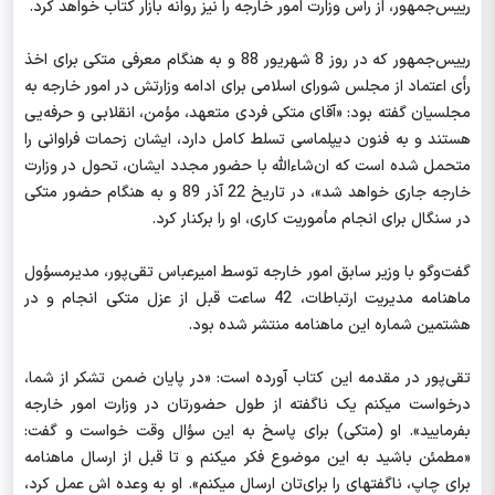
رییس‌جمهور، از رأس وزارت امور خارجه را نیز روانه بازار کتاب خواهد کرد.
رییس‌جمهور که در روز 8 شهریور 88 و به هنگام معرفی متکی برای اخذ
رأی اعتماد از مجلس شورای اسلامی برای ادامه وزارتش در امور خارجه به
مجلسیان گفته بود: «آقای متکی فردی متعهد، مؤمن، انقلابی و حرفه‌یی
هستند و به فنون دیپلماسی تسلط کامل دارد، ایشان زحمات فراوانی را
متحمل شده است که ان‌شاء‌الله با حضور مجدد ایشان، تحول در وزارت
خارجه جاری خواهد شد»، در تاریخ 22 آذر 89 و به هنگام حضور متکی
در سنگال برای انجام مأموریت کاری، او را برکنار کرد.
گفت‌وگو با وزیر سابق امور خارجه توسط امیرعباس تقی‌پور، مدیرمسؤول
ماهنامه مدیریت ارتباطات، 42 ساعت قبل از عزل متکی انجام و در
هشتمین شماره این ماهنامه منتشر شده بود.
تقی‌پور در مقدمه این کتاب آورده است: «در پایان ضمن تشکر از شما،
درخواست میکنم یک ناگفته از طول حضورتان در وزارت امور خارجه
بفرمایید». او (متکی) برای پاسخ به این سؤال وقت خواست و گفت:
«مطمئن باشید به این موضوع فکر میکنم و تا قبل از ارسال ماهنامه
برای چاپ، ناگفتهای را برای‌تان ارسال میکنم». او به وعده اش عمل کرد،