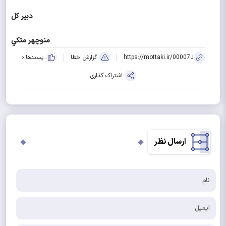
دبیر کل
منوچهر متکي
https://mottaki.ir/00007J
گزارش خطا
پسندها:
0
اشتراک گذاری
ارسال نظر