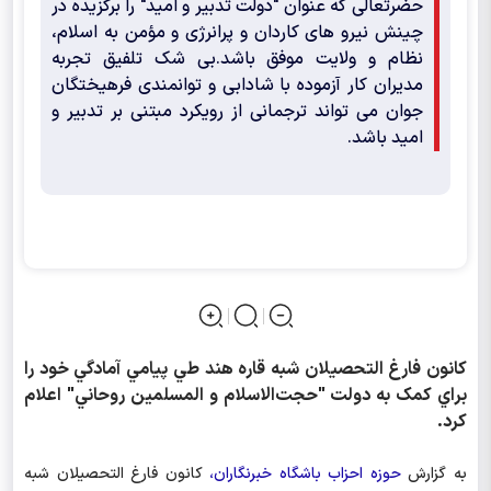
حضرتعالی که عنوان "دولت تدبیر و امید" را برگزیده در
چینش نیرو های کاردان و پرانرژی و مؤمن به اسلام،
نظام و ولایت موفق باشد.بی شک تلفیق تجربه
مدیران کار آزموده با شادابی و توانمندی فرهیختگان
جوان می تواند ترجمانی از رویکرد مبتنی بر تدبیر و
امید باشد.
کانون فارغ التحصیلان شبه قاره هند طي پيامي آمادگي خود را
براي کمک به دولت "حجت‌الاسلام و المسلمين روحاني" اعلام
کرد.
به گزارش
حوزه احزاب باشگاه خبرنگاران،
کانون فارغ التحصیلان شبه