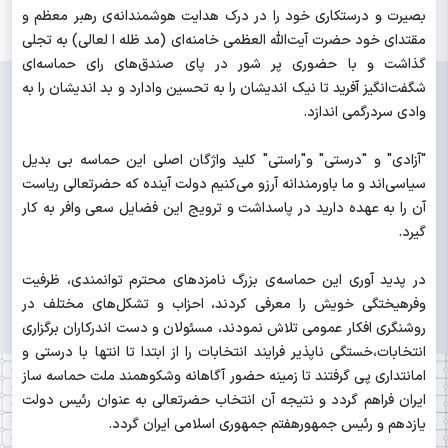
بصیرت و درستکاری خود را در درک هدایت هوشمندانه‌ی رهبر معظم و
مقتدای خود حضرت آیت‌الله العظمی خامنه‌ای (مد ظله ا لعالی) به تجلی
گذاشت و با حضوری پر شور در پای صندق‌های رای حماسه‌ای
شگفت‌انگیز آفرید تا نیک اندیشان را به تحسین وادارد و بد اندیشان را به
وادی سردرگمی اندازد.
"آزادی" و "درستی" و"راستی" کلید واژگان اصلی این حماسه بی بدیل
سیاسی‌اند و ما باورمندانه آرزو می‌کنیم دولت آینده که حضرتعالی ریاست
آن را به عهده دارید در پاسداشت و ترویج این فضایل سعی وافر به کار
گیرد.
در پدید آوری این حماسه‌ی بزرگ نامزدهای محترم توانمندی، ظرفیت
وفرهیختگی خویش را معرفی کردند، احزاب و تشکل‌های مختلف در
روشنگری افکار عمومی تلاش نمودند، مسئولان و دست اندرکاران برگزاری
انتخابات،خستگی ناپذیر فرایند انتخابات را از ابتدا تا انتها با درستی و
امانتداری پی گرفتند تا زمینه حضور آگاهانه وشکوهمند ملت حماسه ساز
ایران فراهم گردد و نتیجه آن انتخاب حضرتعالی به عنوان رئیس دولت
یازدهم و رئیس جمهورهفتم جمهوری اسلامی ایران گردد.