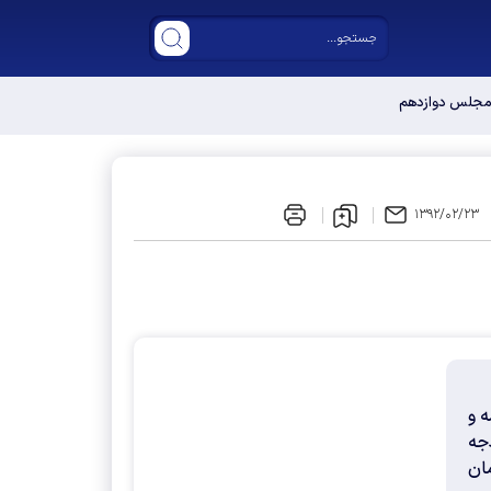
۱۳۹۲/۰۲/۲۳
ه و
جه
ان