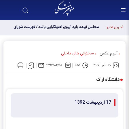
مجلس آینده باید آبروی اصولگرایی باشد / فهرست شورای
آخرین اخبار:
وحدت، فهرست "حزب اللهی های متخصص" است
آلبوم عکس
سخنرانی های داخلی
کد خبر: ۴۰۷
۱۱:۵۵
۱۳۹۲/۰۲/۱۸
دانشگاه اراک
17 اردیبهشت 1392