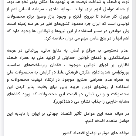
قوت و ضعف و شناخت فرصت ها و تهدید ها امکان پذیر نخواهد بود.
از جمله عوامل لازم برای تولید سرمایه مادی ، سرمایه انسانی اعم از
نیروی کار ساده تا نیروی فکری و وجود بازار وسیع برای محصولات
تولیدی است که ایران جزء معدود کشورهای غنی در هر سه زمینه است.
ولی موانعی در مسیر استفاده از این نیروها و توانایی ها وجود دارد که
اهم انها را در پنج عامل مهم می توان خلاصه کرد:
عدم دسترسی به موقع و آسان به منابع مالی، بی‌ثباتی در عرصه
سیاستگذاری و فقدان قوانین حمایتی از تولید ملی به همراه ضعف
نظارتی بر اجرای قوانین موجود ، فقدان زیرساخت‌های مناسب،
بوروکراسی شدیداداری ،نگرش فرهنگی غلط در گرایش به محصولات ملی
به همراه عدم همراهی صنایع موجود در ارتقاء کیفیت محصولات و
استفاده از روشهای نوین هزینه یابی برای رقابت پذیر کردن این
محصولات و و بی ثباتی در قیمت این محصولات که ورود کالاهای
مشابه خارجی را جذاب نشان می دهد(تورم).
در میانه همه این عوامل تأثیر اقتصاد جهانی بر ایران را بایدبه این
عوامل متعدد اضافه کنیم.
مولفه های موثر بر اوضاع اقتصاد کشور: