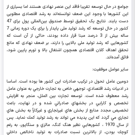
جوامع در حال توسعه تقریبا فاقد این عنصر نهادی هستند اما بسیاری از
این کشورها با وجود این ضعف توانسته‌اند به رشد اقتصادی مطلوبی
دست یابند. نتایج یک تحقیق توسط صندوق بین‌المللی پول برای 47
کشور در حال توسعه که رشد تولید ملی پایدار را برای یک دوره زمانی 7
ساله بیش از 3 درصد مبنا قرار داده بودند، حاکی از آن است که
کشورهایی که رشد تولید ملی بالایی را دارند، بر ضعف نهادی که مانع
تحقق اهداف کلان اقتصادی همچون اشتغال بالا و تورم پایین شود،
فائق آمده‌اند.
سایر عوامل موفقیت:
دومین عامل تحول در ترکیب صادرات این کشور ها بوده است. اساسا
در ادبيات رشد اقتصادي، توجهي خاص به تجارت خارجي به عنوان عامل
رشد معطوف شده است.
توسعه تجارت بين الملل، منجر به افزايش
تخصص و كارايي در بخشهاي صادراتي شده و در نهايت، باعث
تخصيص مجدد منابع از بخش هاي غيرتجاري و غيركارآ به بخش هاي
تجاري مي گردد كه اين پديده مي تواند به رشد توليد كمك نمايد. پس
از سال 1970 ، كشورهايي نظير هنگ كنگ، مالزي و سنگاپور، به رغم
كوچك بودن، از بالاترين نسبت صادرات به توليد ناخالص داخلي