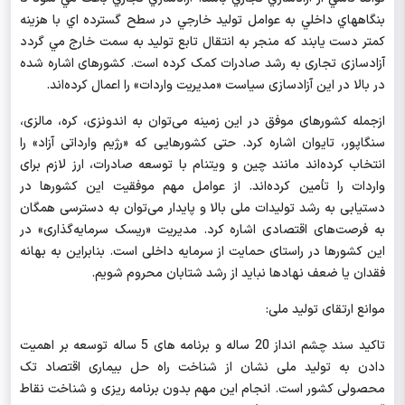
بنگاههاي داخلي به عوامل توليد خارجي در سطح گسترده اي با هزينه
كمتر دست يابند كه منجر به انتقال تابع توليد به سمت خارج مي گردد
آزادسازی تجاری به رشد صادرات کمک کرده است. کشورهای اشاره شده
در بالا در این آزادسازی سیاست «مدیریت واردات» را اعمال کرده‌اند.
ازجمله کشورهای موفق در این زمینه می‌توان به اندونزی، کره‌، مالزی،
سنگاپور، تایوان اشاره کرد. حتی کشورهایی که «رژیم‌ وارداتی آزاد» را
انتخاب کرده‌اند مانند چین و ویتنام با توسعه صادرات، ارز لازم برای
واردات را تأمین کرده‌اند. از عوامل مهم موفقیت این کشورها در
دستیابی به رشد تولیدات ملی بالا و پایدار می‌توان به دسترسی همگان
به فرصت‌های اقتصادی اشاره کرد. مدیریت «ریسک سرمایه‌گذاری» در
این کشورها در راستای حمایت از سرمایه داخلی است.
بنابراین به بهانه
فقدان یا ضعف نهادها نباید از رشد شتابان محروم شویم.
موانع ارتقای تولید ملی:
تاکید سند چشم انداز 20 ساله و برنامه های 5 ساله توسعه بر اهمیت
دادن به تولید ملی نشان از شناخت راه حل بیماری اقتصاد تک
محصولی کشور است. انجام این مهم بدون برنامه ریزی و شناخت نقاط