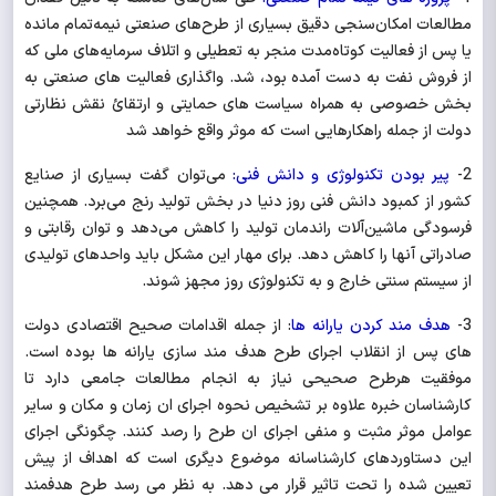
مطالعات امکان‌سنجی دقیق بسیاری از طرح‌های صنعتی نیمه‌تمام مانده
یا پس از فعالیت کوتاه‌مدت منجر به تعطیلی و اتلاف سرمایه‌های ملی که
از فروش نفت به دست آمده بود، شد. واگذاری فعالیت های صنعتی به
بخش خصوصی به همراه سیاست های حمایتی و ارتقائ نقش نظارتی
دولت از جمله راهکارهایی است که موثر واقع خواهد شد
2-
پیر بودن تکنولوژی و دانش فنی:
می‌توان گفت بسیاری از صنایع
کشور از کمبود دانش فنی روز دنیا در بخش تولید رنج می‌برد. همچنین
فرسودگی ماشین‌آلات راندمان تولید را کاهش می‌دهد و توان رقابتی و
صادراتی آنها را کاهش دهد. برای مهار این مشکل باید واحدهای تولیدی
از سیستم سنتی خارج و به تکنولوژی روز مجهز شوند.
3-
هدف مند کردن یارانه ها
: از جمله اقدامات صحیح اقتصادی دولت
های پس از انقلاب اجرای طرح هدف مند سازی یارانه ها بوده است.
موفقیت هرطرح صحیحی نیاز به انجام مطالعات جامعی دارد تا
کارشناسان خبره علاوه بر تشخیص نحوه اجرای ان زمان و مکان و سایر
عوامل موثر مثبت و منفی اجرای ان طرح را رصد کنند. چگونگی اجرای
این دستاوردهای کارشناسانه موضوع دیگری است که اهداف از پیش
تعیین شده را تحت تاثیر قرار می دهد. به نظر می رسد طرح هدفمند