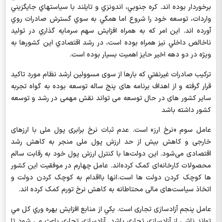
برخوردار بوده اند. كره جنوبي، اندونزي و تايلند با سياستهاي جايگزيني
واردات، توسعه خود را شروع اما همگي به سوي گسترش صادرات روي
آورده اند. اين امر كه به همراه افزايش سهم سرمايه گذاري در توليد
ناخالص داخلي نيز همراه بوده است، در رشد اقتصادي اين كشورها به
ويژه در دو دهه اخير حايز اهميت بسيار بوده است.
تركيب صادرات غيرنفتي که بارها از سوی مسوولین ارشد نظام مورد تاکید
قرار گرفته و از اهداف برنامه های پنج ساله توسعه بوده به گواه تجربه
سایر کشور های در حال توسعه می تواند نقش مهمی در رشد و توسعه
کشور داشته باشد
عامل سوم «نرخ ارز» است. عدم ثبات نرخ برابری پول ملی با ارزهای
خارجی و کاهش بیش از حد ارزش پول ملی منجر به کاهش رشد
اقتصادی می‌شود. این دولت‌ها با کنترل ارزش پول خود به رقابت سالم
محصولات کارخانه‌ای کمک کرده‌اند. عامل چهارم در موفقیت این کشور
ها کوچک کردن دولت ها است.انها بااقدام به کوچک کردن دولت و
اتخاذ سیاست‌های مالی محتاطانه به کاهش نرخ تورم کمک کرده اند.
عامل پنجم آزادسازی تجاری است. يكي از منابع افزايش بهره وري كل مي
تواند ناشي از آزادسازي تجاري باشد. آزادسازي تجاري باعث مي شود تا