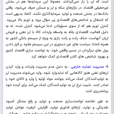
است که آن را باز نمی‌گردانند. معمولا این سرمایه‌ها هم در بخش
غیرحقیقی اقتصاد در بازارهای سکه و ارز و مسکن صرف می‌شود.
وقتی
بانک‌ها در بخش صنعت و تولید سرمایه‌گذاری نکنند، کاملا بدیهی است
که اشتغال و شاخص‌های اقتصادی زیر سؤال برود و تورم بالا می‌رود.
کنترل تورم هم که از سوی مسؤولان ادعا می‌شود کنترل شده، نه به
دلیل فعالیت اقتصادی بلکه به واسطه واردات کالا با ارز نفتی و فروش
ارزان آنهاست. حذف رانت و رانت بازی به ویژه از سیستم بانکی کشور به
همراه اتخاذ سیاست های غیر دستوری در این سیستم علاوه بر قرار دادن
پول های سرگردان در مسیر واقعی خود، به توانمند سازی اقتصاد کشور
و بهبود شاخص های کلان اقتصادی کمک خواهد کرد.
6-
مدیریت تجارت خارجی :
به دلیل عدم مدیریت واردات و وارد کردن
ارزهای نفتی هنوز کالاهایی که نبایدوارد شود، وارد می‌شوند.مدیریت ارز
به تولیدکنندگان کمک می‌کند بتوانند مواد اولیه را وارد و کالای خود را
صادر کنند. تثبیت نرخ ارز به تولیدکنندگان کمک می‌کند برای آینده خود
برنامه‌ریزی کنند.
به طور خلاصه توانمندسازی صنعت و تولید و رفع مشکل کمبود
نقدینگی و تولید، ارتقای فناوری تولید، افزایش کیفیت عوامل تولید
به‌ویژه نیروی انسانی، توجه به سرمایه‌گذاری مستقیم خارجی، همگرایی