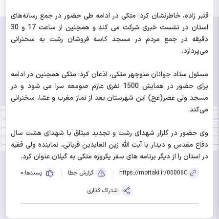
قنبر زاده، خاطرنشان کرد: متکی در ادامه طی حضور در جمع رسانه‌های
استان در نشست خبری شرکت می کند و همچنین از ساعت 17 و 30
دقیقه در جمع مردم در مسجد کاسه فروشان رشت به سخنرانی
می‌پردازد.
مسئول ستاد جوانان منوچهر متکی، اذعان کرد: متکی همچنین در ادامه
برای حضور در همایش 1500 نفری عازم صومعه سرا می شود و در
مسجد ولی عصر(عج) این شهرستان بعد از نماز مغرب و عشا، سخنرانی
می‌کند.
وی حضور در گلزار شهدای رشت و تجدید میثاق با شهدای هشت سال
دفاع مقدس و دیدار با آیت الله زین العابدین قربانی، نماینده ولی فقیه
در استان را از دیگر برنامه های سفر یکروزه متکی به گیلان عنوان کرد.
https://mottaki.ir/00006C
گزارش خطا
پسندها:
0
اشتراک گذاری