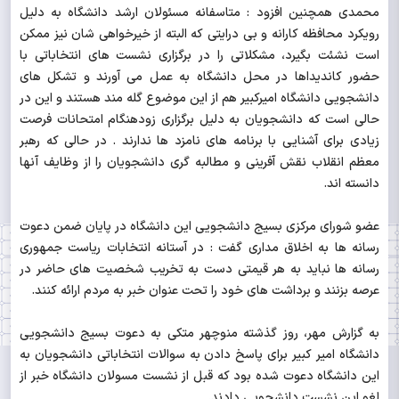
محمدی همچنین افزود : متاسفانه مسئولان ارشد دانشگاه به دلیل
رویکرد محافظه کارانه و بی درایتی که البته از خیرخواهی شان نیز ممکن
است نشئت بگیرد، مشکلاتی را در برگزاری نشست های انتخاباتی با
حضور کاندیداها در محل دانشگاه به عمل می آورند و تشکل های
دانشجویی دانشگاه امیرکبیر هم از این موضوع گله مند هستند و این در
حالی است که دانشجویان به دلیل برگزاری زودهنگام امتحانات فرصت
زیادی برای آشنایی با برنامه های نامزد ها ندارند . در حالی که رهبر
معظم انقلاب نقش آفرینی و مطالبه گری دانشجویان را از وظایف آنها
دانسته اند.
عضو شورای مرکزی بسیج دانشجویی این دانشگاه در پایان ضمن دعوت
رسانه ها به اخلاق مداری گفت : در آستانه انتخابات ریاست جمهوری
رسانه ها نباید به هر قیمتی دست به تخریب شخصیت های حاضر در
عرصه بزنند و برداشت های خود را تحت عنوان خبر به مردم ارائه کنند.
به گزارش مهر، روز گذشته منوچهر متکی به دعوت بسیج دانشجویی
دانشگاه امیر کبیر برای پاسخ دادن به سوالات انتخاباتی دانشجویان به
این دانشگاه دعوت شده بود که قبل از نشست مسولان دانشگاه خبر از
لغو این نشست دانشجویی دادند.