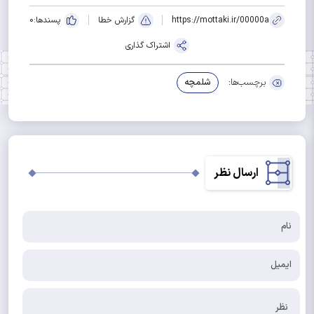
https://mottaki.ir/00000a
گزارش خطا
پسندها:
0
اشتراک گذاری
برچسب‌ها:
شلمچه
ارسال نظر