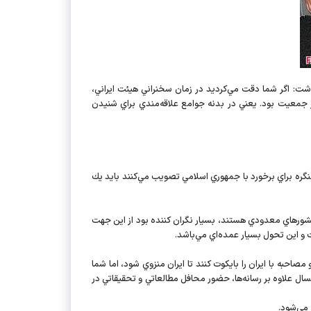
اشت: اگر شما دقت مي‌كرديد در زمان سخنراني هيئت ايراني،
 جمعيت بود. يعني در بدنه جوامع علاقه‌مندي براي شنيدن
گره براي برخورد با جمهوري اسلامي تصويب مي‌كنند بايد يك
كشورهاي معدودي هستند، بسيار نگران كننده بود از اين جهت
و اين تحول بسيار عمده‌اي مي‌باشد.
احبه با ايران را بايكوت كنند تا ايران منزوي شود، اما شما
ل علاوه بر رسانه‌ها، حضور ‌محافل مطالعاتي و تحقيقاتي در
 مي‌شود.