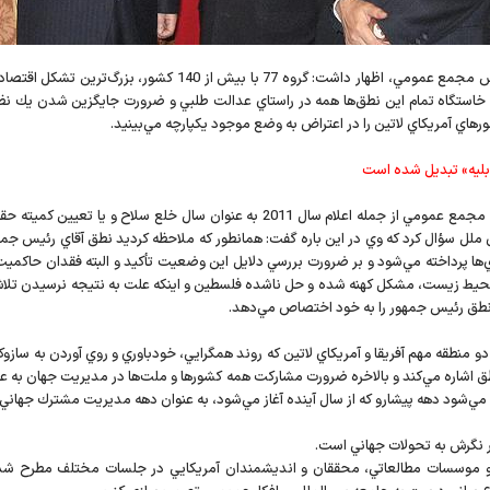
وزر خارجه با اشاره به برگزاري نشست گروه 77 در حاشيه اجلاس مجمع
 خاستگاه تمام اين نطق‌ها همه در راستاي عدالت طلبي و ضرورت جايگزين شدن يك نظام 
اي آمريكاي لاتين را در اعتراض به وضع موجود يكپارچه مي‌بينيد.
«بليه» تبديل شده است
مان ملل سؤال كرد كه وي در اين باره گفت: همانطور كه ملاحظه كرديد نطق آقاي رئي
مدي‌ها پرداخته مي‌شود و بر ضرورت بررسي دلايل اين وضعيت تأكيد و البته فقدان حاكمي
محيط زيست، مشكل كهنه شده و حل ناشده فلسطين و اينكه علت به نتيجه نرسيدن تلاش
نطق رئيس ‌جمهور را به خود اختصاص مي‌دهد.
منطقه مهم آفريقا و آمريكاي لاتين كه روند همگرايي، خودباوري و روي آوردن به سازوكا
ق اشاره مي‌كند و بالاخره ضرورت مشاركت همه كشورها و ملت‌ها در مديريت جهان به عنو
د مي‌شود دهه پيشارو كه از سال آينده آغاز مي‌شود، به عنوان دهه مديريت مشترك جهاني
در نگرش به تحولات جهاني است.
دامه داد: نكته ديگري كه در گفت‌وگو با Think tankها و موسسات مطالعاتي، محققان و انديشمندان آمريكايي در 