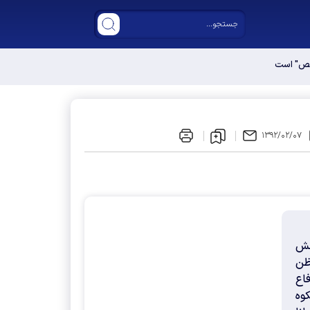
خصص" است
۱۳۹۲/۰۲/۰۷
نش
 ظن
هاي دفاع
وه