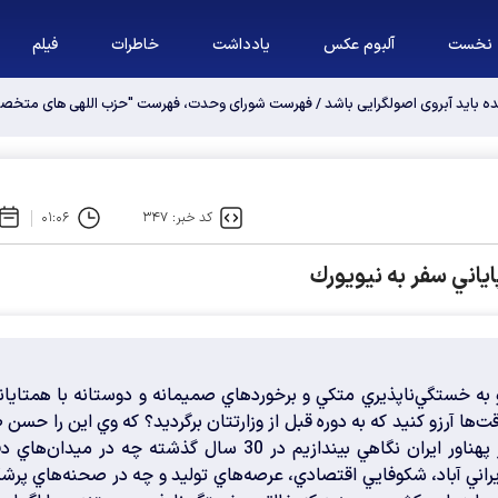
نخست
آلبوم عکس
یادداشت
خاطرات
فیلم
ه باید آبروی اصولگرایی باشد / فهرست شورای وحدت، فهرست "حزب اللهی های مت
کد خبر: ۳۴۷
۰۱:۰۶
ياني سفر به نيويورك
 به خستگي‌ناپذيري متكي و برخوردهاي صميمانه و دوستانه با همتايا
ت‌ها آرزو كنيد كه به دوره قبل از وزارتتان برگرديد؟ كه وي اين را حسن
خبرنگار فارس دانست و گفت: اگر به كشور پهناور ايران نگاهي بيندازيم در 30 سال گذشته چه در ميدان‌
ني آباد، شكوفايي اقتصادي، عرصه‌هاي توليد و چه در صحنه‌هاي پرشك