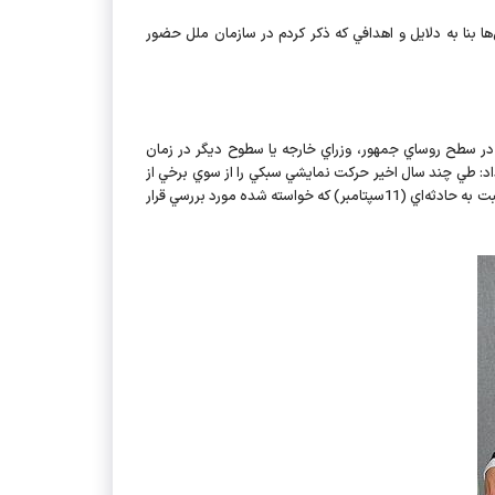
ها بنا به دلايل و اهدافي كه ذكر كردم در سازمان ملل حضور
در ادامه اين گفت‌وگو در خصوص ترك جلسه سخنراني احمدي‌نژاد توسط برخي هيئت‌ها، با اشاره به حضور قريب 160 كشور در سطح روساي جمهور، وزراي خارجه يا سطوح ديگر در زمان
 طي چند سال اخير حركت نمايشي سبكي را از سوي برخي از
هيئت‌هاي اروپايي شاهد بوديم. يك زمان به بهانه طرح بحث رژيم صهيونيستي، يك زمان به بهانه‌هاي ديگر و امسال هم به بهانه سؤال كاملا منطقي نسبت به حادثه‌اي (11سپتامبر) كه خواسته شده مورد بررسي قرار