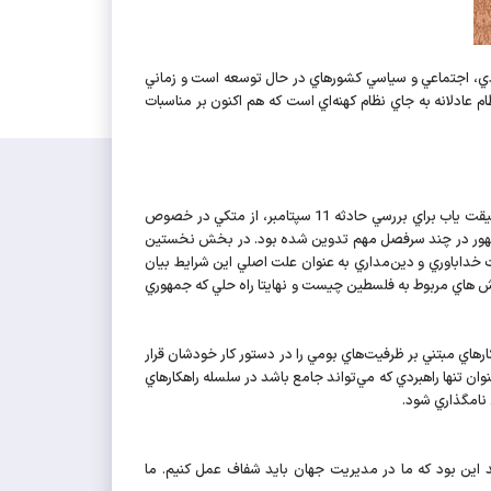
 عمومي، اظهار داشت: گروه 77 با بيش از 140 كشور، بزرگ‌ترين تشكل اقتصادي، اجتماعي و سياسي كشورهاي در حال توسعه است و زماني
عادلانه به جاي نظام كهنه‌اي است كه هم اكنون بر مناسبات
خبرنگار فارس با اشاره به پيشنهادات رئيس جمهور در نشست مجمع عمومي از جمله اعلام سال 2011 به عنوان سال خلع سلاح و يا تعيين كميته حقيقت ياب براي بررسي حادثه 11 سپتامبر، از متكي در خصوص
س ‌جمهور در چند سرفصل مهم تدوين شده بود. در بخش نخستين
ت خداباوري و دين‌مداري به عنوان علت اصلي اين شرايط بيان
 هاي مربوط به فلسطين چيست و نهايتا راه حلي كه جمهوري
رهاي مبتني بر ظرفيت‌هاي بومي را در دستور كار خودشان قرار
ان تنها راهبردي كه مي‌تواند جامع باشد در سلسله راهكارهاي
 نامگذاري شود.
جلسات مختلف مطرح شد اين بود كه ما در مديريت جهان بايد شفاف عمل كنيم. ما