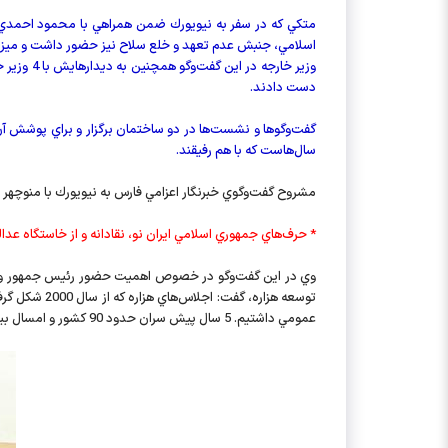
اسلامي، جنبش عدم تعهد و خلع سلاح نيز حضور داشت و ميزبان
دست دادند.
گفت‌وگوها و نشست‌ها در دو ساختمان برگزار و براي پوشش آن 
سال‌هاست كه با هم رفيقند.
مشروح گفت‌وگوي خبرنگار اعزامي فارس به نيويورك با منوچهر مت
* حرف‌هاي جمهوري اسلامي ايران نو، نقادانه و از خاستگاه عد
وي در اين گفت‌وگو در خصوص اهميت حضور رئيس‌ جمهور و 
عمومي داشتيم. 5 سال پيش سران حدود 90 كشور و امسال بيش از 130 كشور در اجلاس هزاره شركت كردند.