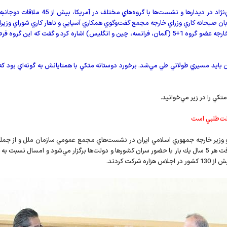
 صبحانه كاري وزراي خارجه مجمع گفت‌وگوي همكاري آسيايي و ناهار كاري شوراي وزيران
وزير خارجه در اين گفت‌وگو همچنين به ديدارهايش با 4 وزير خارجه عضو گروه 1+5 (آلمان، فرانسه، چين و
بايد مسيري طولاني طي مي‌شد. برخورد دوستانه متكي با همتايانش به گونه‌اي بود كه 
كي را در زير مي‌خوانيد.
الت‌طلبي است
وزير خارجه جمهوري اسلامي ايران در نشست‌هاي مجمع عمومي سازمان ملل و از جمل