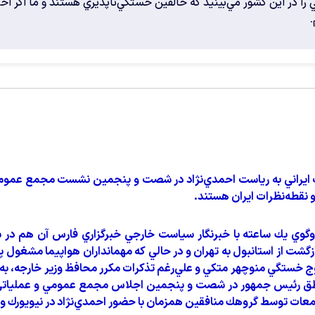
ا در اين كشور مي‌بينيد كه خالقين خستگي‌ناپذيري هستند و ما اگر احي
.
ايراني به رياست احمدي‌نژاد در شصت و پنجمين نشست مجمع عموم
و نقطه‌نظرات ايران هستند.
وگوي يك ساعته با خبرنگار سياست خارجي خبرگزاري فارس آن هم در 
بازگشت از استانبول به تهران و در حالي كه مهمانداران هواپيما مشغول 
ر اوج خستگي منوچهر متكي و علي‌رغم تذكرات مكرر محافظ وزير خارجه، ب
طق رئيس جمهور در شصت و پنجمين اجلاس مجمع عمومي و عملياتي 
عات توسط گروهك منافقين همزمان با حضور احمدي‌نژاد در نيويورك و .