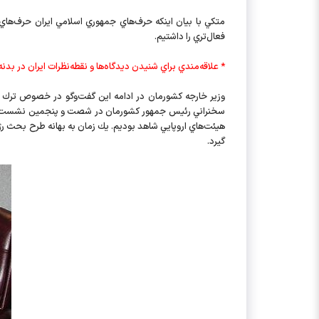
متكي با بيان اينكه حرف‌هاي جمهوري اسلامي ايران حرف‌هاي ن
فعال‌تري را داشتيم.
* علاقه‌مندي براي شنيدن ديدگاه‌ها و نقطه‌نظرات ايران در بدن
سخنراني رئيس جمهور كشورمان در شصت و پنجمين نشست مجمع
گيرد.