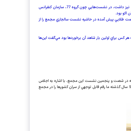
متكي كه در سفر به نيويورك ضمن همراهي با محمود احمدي‌نژاد در ديدارها و نشست‌ها با گروه‌هاي مختلف در آمريكا، بيش از 45 ملاقات دوجانبه نيز داشت، در نشست‌هايي چون گروه 77، سازمان كنفرانس
 اكو بود.
 انگليس) اشاره كرد و گفت كه اين گروه فرصت طلايي پيش آمده در حاشيه نشست سالجاري مجمع را از
هر كس براي اولين بار شاهد آن برخوردها بود مي‌گفت اين‌ها
ه در شصت و پنجمين نشست اين مجمع، با اشاره به اجلاس
توسعه هزاره، گفت: اجلاس‌هاي هزاره كه از سال 2000 شكل گرفت هر 5 سال يك بار با حضور سران كشورها و دولت‌ها برگزار مي‌شود و امسال نسبت به 5 سال گذشته ما رقم قابل توجهي از سران كشورها را در مجمع