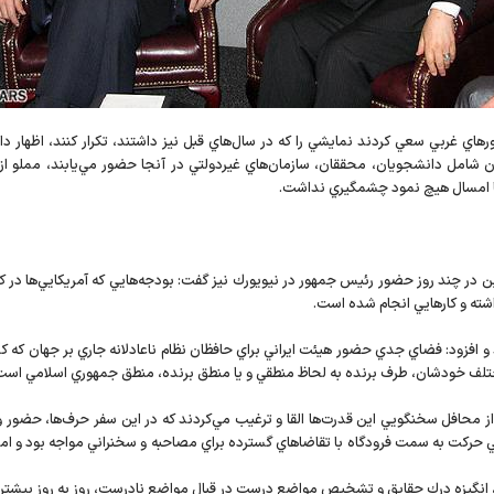
هاي غربي سعي كردند نمايشي را كه در سال‌هاي قبل نيز داشتند، تكرار كنند، اظهار د
ن شامل دانشجويان، محققان، سازمان‌هاي غيردولتي در آنجا حضور مي‌يابند، مملو از
‌ها امسال هيچ نمود چشمگيري نداشت.
ر چند روز حضور رئيس جمهور در نيويورك نيز گفت: بودجه‌هايي كه آمريكايي‌ها در كن
داشته و كارهايي انجام شده است.
و افزود: فضاي جدي حضور هيئت ايراني براي حافظان نظام ناعادلانه جاري بر جهان كه 
لف خودشان، طرف برنده به لحاظ منطقي و يا منطق برنده، منطق جمهوري اسلامي است 
محافل سخنگويي اين قدرت‌ها القا و ترغيب مي‌كردند كه در اين سفر حرف‌ها، حضور و مص
ني حركت به سمت فرودگاه با تقاضاهاي گسترده براي مصاحبه و سخنراني مواجه بود و امسا
لت، انگيزه درك حقايق و تشخيص مواضع درست در قبال مواضع نادرست، روز به روز بيشتر