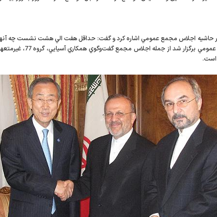
ر حاشيه اجلاس مجمع عمومي اشاره كرد و گفت: حداقل هفت الي هشت نشست چه آنهايي ك
نشست‌هاي ديگر در حاشيه شص
 است.