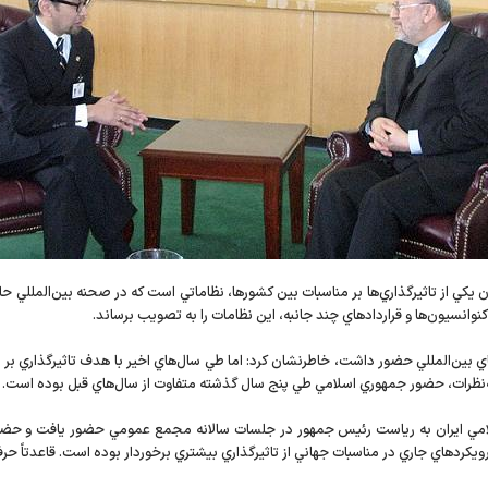
ان يكي از تاثيرگذاري‌ها بر مناسبات بين كشورها، نظاماتي است كه در صحنه بين‌المل
كنوانسيون‌ها و قراردادهاي چند جانبه، اين نظامات را به تصويب برساند.
ي بين‌المللي حضور داشت، خاطرنشان كرد: اما طي سال‌هاي اخير با هدف تاثيرگذاري بر م
ه‌نظرات، حضور جمهوري اسلامي طي پنج سال گذشته متفاوت از سال‌هاي قبل بوده است.
لامي ايران به رياست رئيس جمهور در جلسات سالانه مجمع عمومي حضور يافت و حضو
يكردهاي جاري در مناسبات جهاني از تاثيرگذاري بيشتري برخوردار بوده است. قاعدتاً