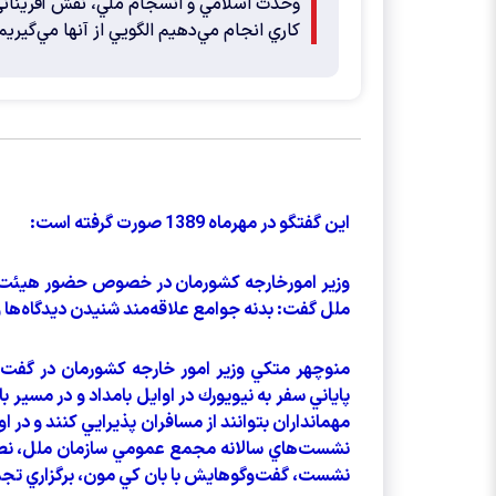
وحدت اسلامي و انسجام ملي، نقش آفريناني ر
كاري انجام مي‌دهيم الگويي از آنها مي‌گيريم
این گفتگو در مهرماه 1389 صورت گرفته است:
وزير امورخارجه كشورمان در خصوص حضور هيئت 
ملل گفت: بدنه جوامع علاقه‌مند شنيدن ديدگاه‌ها 
منوچهر متكي وزير امور خارجه كشورمان در گفت‌
پاياني سفر به نيويورك در اوايل بامداد و در مسير 
مهمانداران بتوانند از مسافران پذيرايي كنند و د
نشست‌هاي سالانه مجمع عمومي سازمان ملل، ن
نشست، گفت‌وگوهايش با بان كي مون، برگزاري تجم