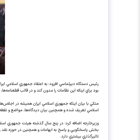
رئيس دستگاه ديپلماسي افزود: به اعتقاد جمهوري اسلامي اير
بود براي اينكه اين نظامات را مدون كند و در قالب قطعنامه‌ها، 
متكي با بيان اينكه جمهوري اسلامي ايران هميشه در اجلاس‌ها
اسلامي تعريف شده و همچنين بيان ديدگاه‌ها، ‌مواضع و نقط
وزيرخارجه اضافه كرد: در پنج سال گذشته هيئت جمهوري اس
بخش پاسخگويي و پاسخ به ابهامات و همچنين در حوزه نقد رو
تاثيرگذاري بيشتري دارد.