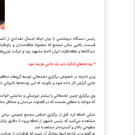
رئيس دستگاه ديپلماسي با بيان اينكه امسال تعدادي از كشور
قسمت بالايي سالن مجمع كه معمولا علاقه‌مندان و داوطلبا
ديدگاه‌ها و نقطه‌نظرات ايران كاملا مشهود بود و حركت غربي
* بودجه‌هاي كنگره بايد يك جايي هزينه شود
وزير خارجه در خصوص برگزاري تجمعاتي توسط گروهك منافقين د
جايي گزارش كار داده شود و بگويند كه اين بودجه‌ها تاثيراتي 
وي برگزاري چنين تجمعاتي را بيشتر عروسكي و نمايشي خواند 
كه مواجه با منطقي هستند كه در قضاوت مردمان و محافل مخت
متكي اضافه كرد: قبل از برگزاري اجلاس مجمع عمومي، برخي از 
مشاهده مي‌كنيد كه رئيس‌ جمهور از لحظه ورود تا دقايق پايا
سطوحي بالاتر و گسترده‌تر مشاهده شد.
به گفته وزير خارجه اينها نشانگر آن است كه طرفداري از عدا