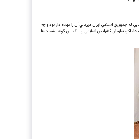
ه جمهوري اسلامي ايران ميزباني آن را عهده دار بود و چه
ت و پنجمين نشست مجمع عمومي برگزار شد از جمله اجلاس مجمع گفت‌وگوي همكاري آسيايي، گروه 77، غيرمتعهدها، اكو، سازمان كنفرانس اسلامي و ... كه اين گونه نشست‌ها