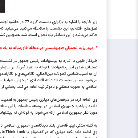
نطق‌هاي افتتاحيه اين نشست را ملاحظه مي‌كنيد مي‌بينيد كه
حاكم مي‌باشد و اين نشانگر يك تحول است. شما همچنين كشوره
* امروز رژيم تحميلي صهيونيستي در منطقه خاورميانه به يك 
عملياتي شدن اين پيشنهادها با توجه به نفوذ آمريكا بر ساز
آن به آسيب‌شناسي تحولات بين‌المللي، ناكامي‌‌هاي و ناكارآ
مي‌شود. سپس مناسبات ناعادلانه اقتصادي در جهان، شرايط 
اسلامي به صورت منطقي و دموكراتيك اعلام مي‌كند، بخشي از 
وي اضافه كرد: در سرفصل‌هاي ديگري رئيس‌ جمهور به اهميت دو 
دادند و راهبرد جمهوري اسلامي در توسعه مناسبات با اين مناط
مورد نظر جمهوري اسلامي ارائه مي‌شود، به گونه‌اي كه پيشنها
به گفته متكي اينها قله‌هاي بلند ديدگاه‌هاي جمهوري اسلامي 
وي ا