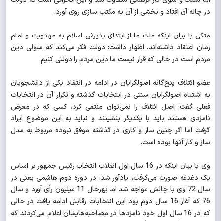
اما سمت و سوی کار فرهنگی متفاوت شد و این انحرافی است که دولت
در چاله آن افتاد و بخشی از آن به مکتب سازی روی آورد.
متکی با بیان اینکه ملت ما از ابتدای پذیرش اسلام به مهدویت و امام
زمان اعتقاد داشته‌اند، اظهار داشت: دولت فکر می‌کند که متولی دین
مردم است در حالی که قرار نیست ما دین مردم را دولتی کنیم.
عضو ائتلاف پنج‌گانه اصولگرایان در ادامه در انتقاد یکی از دانشجویان
به اشتباه اصولگرایان سنتی در انتخابات گذشته و تکرار آن در انتخابات
فعلی گفت: اصل ائتلاف را نمی‌‌توان منتفی کرد، کسی که در معرض
نامزدی هستند باید با یکدیگر بنشینند و نباید به این موضوع ایراد
گرفت اما اگر چنین ساز و کاری در گذشته موفق نبوده مربوط به مدل
ساز و کار آنها بوده است.
وی با بیان اینکه در 16 سال اول انقلاب انتخاب رئیس جمهور بر اساس
یک دغدغه صورت می‌گرفت، یادآور شد: در دوره دوم هاشمی یعنی در
سال 72 وی با چالش مواجه شد اما بهرحال 11 میلیون رأی آورد و سال
76 که آغاز 16 سال دوم بود این انتخابات رقابتی ادامه یافت در حالی
که در 16 سال اول خود نامزدها در مصاحبه‌هایشان اعلام می‌کردند که