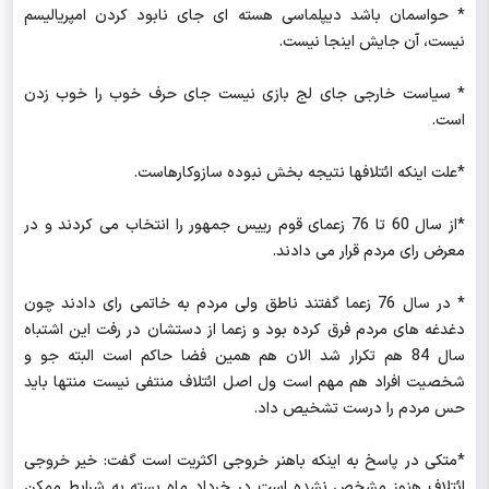
* حواسمان باشد دیپلماسی هسته ای جای نابود کردن امپریالیسم
نیست، آن جایش اینجا نیست.
* سیاست خارجی جای لج بازی نیست جای حرف خوب را خوب زدن
است.
*علت اینکه ائتلافها نتیجه بخش نبوده سازوکارهاست.
*از سال 60 تا 76 زعمای قوم رییس جمهور را انتخاب می کردند و در
معرض رای مردم قرار می دادند.
* در سال 76 زعما گفتند ناطق ولی مردم به خاتمی رای دادند چون
دغدغه های مردم فرق کرده بود و زعما از دستشان در رفت این اشتباه
سال 84 هم تکرار شد الان هم همین فضا حاکم است البته جو و
شخصیت افراد هم مهم است ول اصل ائتلاف منتفی نیست منتها باید
حس مردم را درست تشخیص داد.
*متکی در پاسخ به اینکه باهنر خروجی اکثریت است گفت: خیر خروجی
ائتلاف هنوز مشخص نشده است در خرداد ماه بسته به شرایط ممکن