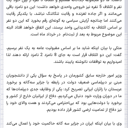
داشت: ما دو مجموعه جداگانه هستیم و ائتلاف 3 نفره از بین خود یک
نفر و ائتلاف 5 نفره نیز خروجی واحدی خواهد داشت؛ این دو نامزد باقی
می‌مانند و اگر جاده لغزنده و رقابت تنگاتنگ نباشد، با یکدیگر رقابت
می‌کنند اما چنانچه آرایش سیاسی به گونه‌ای رقم بخورد که این دو نفر
بر اساس ائتلاف به کاندیدایی واحد برسند، این اتفاق خواهد افتاد البته
این موضوع مربوط به بعد از ثبت‌نام در خرداد ماه است.
متکی با بیان اینکه شاید ما بر اساس مقبولیت عامه به یک نفر برسیم،
گفت: این دو ائتلاف قرار است به جای 8 نامزد 2 نامزد ارائه دهند لذا
امیدواریم به توافقات نانوشته پایبند باشند.
وزیر امور خارجه سابق کشورمان در پاسخ به سؤال یکی از دانشجویان
مبنی بر دیپلماسی ضعیف دولت در رابطه با جزایر سه‌گانه و برخورد
عربستان با زائران ایرانی تصریح کرد: یکی از وظایف جدی دیپلمات‌ها که
ما در دوران وزارت خود دنبال می‌کردیم، دفاع از ایرانیان خارج از کشور و
برخورد با دولت‌هایی بود که بی‌احترامی می‌کردند و همت والای خود را
نیز دفاع از تمامیت ارضی کشور قرار داده بودیم.
وی با بیان اینکه ایران در جزایر سه گانه حاکمیت خود را اعمال می‌کند