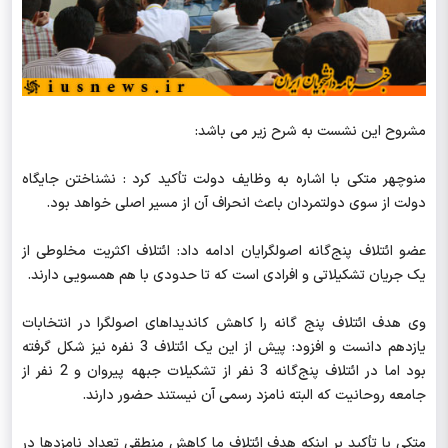
مشروح این نشست به شرح زیر می باشد:
منوچهر متکی با اشاره به وظایف دولت تأکید کرد : نشناختن جایگاه
دولت از سوی دولتمردان باعث انحراف آن از مسیر اصلی خواهد بود.
عضو ائتلاف پنج‌گانه اصولگرایان ادامه داد: ائتلاف اکثریت مخلوطی از
یک جریان تشکیلاتی و افرادی است که تا حدودی با هم همسویی دارند.
وی هدف ائتلاف پنج گانه را کاهش کاندیداهای اصولگرا در انتخابات
یازدهم دانست و افزود: پیش از این یک ائتلاف 3 نفره نیز شکل گرفته
بود اما در ائتلاف پنج‌گانه 3 نفر از تشکیلات جبهه پیروان و 2 نفر از
جامعه روحانیت که البته نامزد رسمی آن نیستند حضور دارند.
متکی با تأکید بر اینکه هدف ائتلاف ما کاهش منطقی تعداد نامزدها در