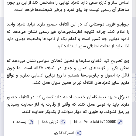
اساس ساز و کاری سعی دارد نامزد نهایی را مشخص کند از این رو چون
ساختار آن رسمی نیست جا برای تمرد و برخی شیطنت‌ها فراهم است.
جورابلو افزود: دوستانی که در این ائتلاف حضور دارند نباید نامزد واحد
را اعلام کنند چراکه نتیجه نظرسنجی‌های غیر رسمی نشان می‌دهد که
نامزد نهایی چه کسی است و کدام یک از نامزدها وضعیت بهتری دارد
لذا نباید از متانت اخلاقی سوء استفاده کرد.
وی تصریح کرد: فضای سفرها و تحلیل فعالان سیاسی نشان می‌دهد که
متکی یکی از گزینه‌های اصلی و جدی در ائتلاف ۵گانه است اما چون
قائل به اصول و چارچوب‌ها هستیم تا روز نهایی ادعایی نداریم و توقع
داریم سایر نامزدهای ائتلاف نیز بر همین سیاق عمل کنند.
دبیرکل جبهه پییشگامان خدمت ادامه داد: کسانی که در ائتلاف حضور
دارند باید به نوعی عمل کنند که وقتی از رقابت به فاز حمایت رسیدیم
بی‌رمق نشوند، به طوری که دیگر نتوانند از یکدیگر حمایت کنند.
https://mottaki.ir/00005D
گزارش خطا
پسندها:
0
اشتراک گذاری