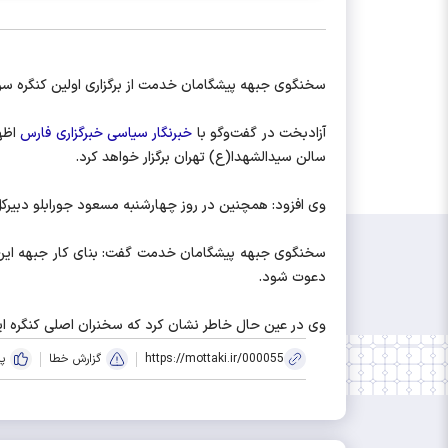
سخنگوی جبهه پیشگامان خدمت از برگزاری اولین کنگره سراسری این جبهه در روز جمعه 30
آزادبخت در گفت‌وگو با
خبرنگار سیاسی خبرگزاری فارس
سالن سیدالشهدا(ع) تهران برگزار خواهد کرد.
وی افزود: همچنین در روز چهارشنبه مسعود جورابلو دبیرکل این جبهه طی یک نشست خبری از ساعت 14
سخنگوی جبهه پیشگامان خدمت گفت: بنای کار جبهه این ا
دعوت شود.
وی در عین حال خاطر نشان کرد که سخنران اصلی کنگره ای
https://mottaki.ir/000055
گزارش خطا
پ