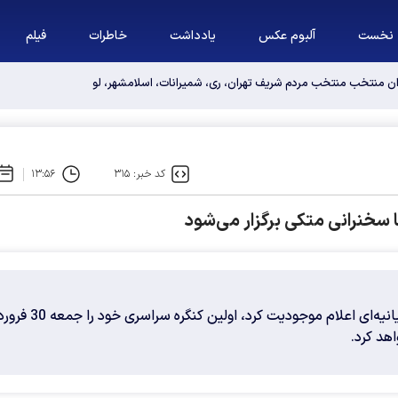
نخست
آلبوم عکس
یادداشت
خاطرات
فیلم
وان منتخب منتخب مردم شریف تهران، ری، شمیرانات، اسلامشهر، لواسانات و پردیس د
کد خبر: ۳۱۵
۱۳:۵۶
جبهه پیشگامان خدمت که چندی قبل در بیانیه‌ای اعلام موجودیت کرد، او
هد کرد.