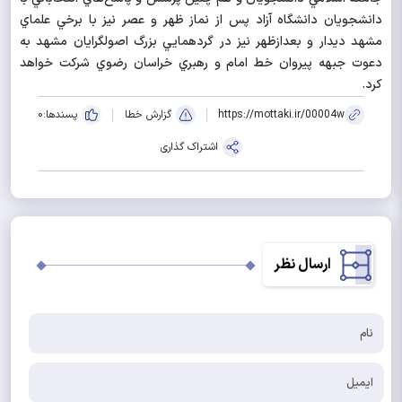
دانشجويان دانشگاه آزاد پس از نماز ظهر و عصر نيز با برخي علماي
مشهد ديدار و بعدازظهر نيز در گردهمايي بزرگ اصولگرايان مشهد به
دعوت جبهه پيروان خط امام و رهبري خراسان رضوي شركت خواهد
كرد.
https://mottaki.ir/00004w
گزارش خطا
پسندها:
0
اشتراک گذاری
ارسال نظر