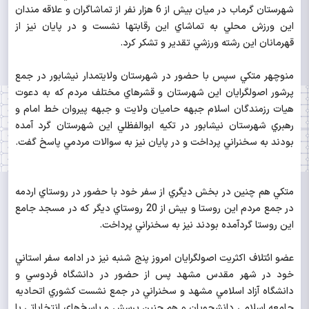
شهرستان گرماب در ميان بيش از 6 هزار نفر از تماشاگران و علاقه مندان
اين ورزش محلي به تماشاي اين رقابتها نشست و در پايان نيز از
قهرمانان اين رشته ورزشي تقدير و تشكر كرد.
منوچهر متكي سپس با حضور در شهرستان ولايتمدار نيشابور در جمع
پرشور اصولگرايان اين شهرستان و قشرهاي مختلف مردم كه به دعوت
هيات رزمندگان اسلام جبهه حاميان ولايت و جبهه پيروان خط امام و
رهبري شهرستان نيشابور در تكيه ابوالفظلي اين شهرستان گرد آمده
بودند به سخنراني پرداخت و در پايان نيز به سوالات مردمي پاسخ گفت.
متكي هم چنين در بخش ديگري از سفر خود با حضور در روستاي اردمه
در جمع مردم اين روستا و بيش از 20 روستاي ديگر كه در مسجد جامع
اين روستا گردآمده بودند نيز به سخنراني پرداخت.
عضو ائتلاف اكثريت اصولگرايان امروز پنج شنبه نيز در ادامه سفر استاني
خود در شهر مقدس مشهد پس از حضور در دانشگاه فردوسي و
دانشگاه آزاد اسلامي مشهد و سخنراني در جمع نشست كشوري اتحاديه
جامعه اسلامي دانشجويان و هم چنين پرسش و پاسخ‌هاي انتخاباتي با