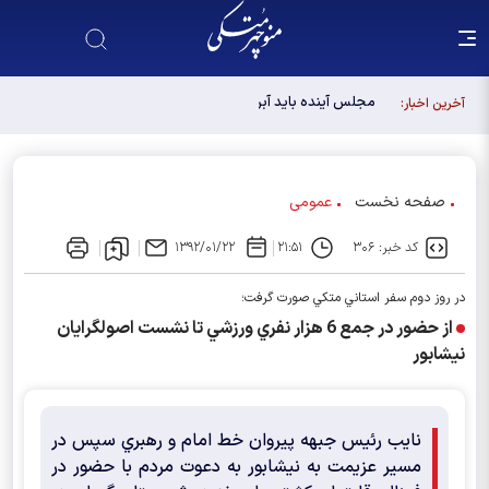
مجلس آینده باید آبروی اصولگرایی باشد / فهرست شورای
آخرین اخبار:
وحدت، فهرست "حزب اللهی های متخصص" است
صفحه نخست
عمومی
کد خبر: ۳۰۶
۲۱:۵۱
۱۳۹۲/۰۱/۲۲
در روز دوم سفر استاني متكي صورت گرفت؛
از حضور در جمع 6 هزار نفري ورزشي تا نشست اصولگرايان
نيشابور
نايب رئيس جبهه پيروان خط امام و رهبري سپس در
مسير عزيمت به نيشابور به دعوت مردم با حضور در