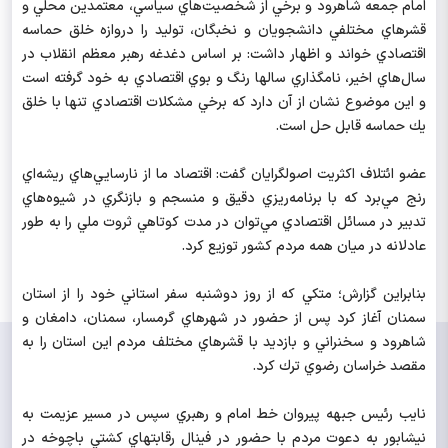
امام جمعه شاهرود و برخي از شخصيت‌هاي سياسي، معتمدين محلي و
قشرهاي مختلفي دانشجويان و نخبگان، توليد را دروازه خلق حماسه
اقتصادي خواند و اظهار داشت: بر اساس دغدغه‌ رهبر معظم انقلاب در
سال‌هاي اخير، نامگذاري سالها رنگ و بوي اقتصادي به خود گرفته است
و اين موضوع نشان از آن دارد که برخي مشكلات اقتصادي تنها با خلق
يك حماسه قابل حل است.
عضو ائتلاف اكثريت اصولگرايان گفت: اقتصاد ما از نارسايي‌هاي ريشه‌اي
رنج مي‌برد كه با برنامه‌ريزي دقيق و منسجم و بازنگري در شيوه‌هاي
تدبير در مسائل اقتصادي مي‌توان در مدت كوتاهي ثروت ملي را به طور
عادلانه در ميان همه مردم كشور توزيع کرد.
بنابراين گزارش؛ متكي كه از روز دوشنبه سفر استاني خود را از استان
سمنان آغاز كرد پس از حضور در شهرهاي گرمسار، سمنان، دامغان و
شاهرود و سخنراني و بازديد با قشرهاي مختلف مردم اين استان را به
مقصد خراسان رضوي ترك كرد.
نايب رئيس جبهه پيروان خط امام و رهبري سپس در مسير عزيمت به
نيشابور به دعوت مردم با حضور در فينال رقابتهاي كشتي باچوخه در