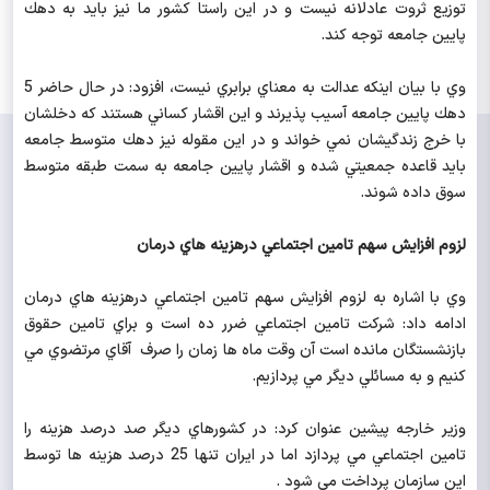
توزيع ثروت عادلانه نيست و در اين راستا كشور ما نيز بايد به دهك
پايين جامعه توجه كند.
وي با بيان اينكه عدالت به معناي برابري نيست، افزود: در حال حاضر 5
دهك پايين جامعه آسيب پذيرند و اين اقشار كساني هستند كه دخلشان
با خرج زندگيشان نمي خواند و در اين مقوله نيز دهك متوسط جامعه
بايد قاعده جمعيتي شده و اقشار پايين جامعه به سمت طبقه متوسط
سوق داده شوند.
لزوم افزايش سهم تامين اجتماعي درهزينه هاي درمان
وي با اشاره به لزوم افزايش سهم تامين اجتماعي درهزينه هاي درمان
ادامه داد: شركت تامين اجتماعي ضرر ده است و براي تامين حقوق
بازنشستگان مانده است آن وقت ماه ها زمان را صرف آقاي مرتضوي مي
كنيم و به مسائلي ديگر مي پردازيم.
وزير خارجه پيشين عنوان كرد: در كشورهاي ديگر صد درصد هزينه را
تامين اجتماعي مي پردازد اما در ايران تنها 25 درصد هزينه ها توسط
اين سازمان پرداخت مي شود .