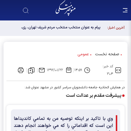
پیام به عنوان منتخب منتخب مردم شریف تهران، ری،
آخرین اخبار:
شمیرانات، اسلامشهر، لواسانات و پردیس در مجلس
دوازدهم
صفحه نخست
عمومی
کد خبر:
۱۳۹۲/۰۱/۲۲
۱۴:۵۹
۳۰۴
در همايش اتحاديه جامعه دانشجويان سراسر كشور در مشهد عنوان شد:
پيشرفت مقدم بر عدالت است
وي با تاكيد بر اينكه توصيه من به تمامي كانديداها
اين است كه اقداماتي را كه مي خواهند انجام دهند