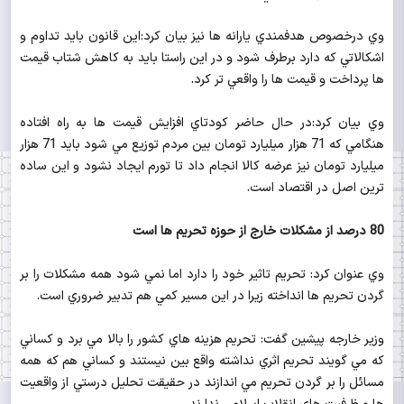
وي درخصوص هدفمندي يارانه ها نيز بيان كرد:اين قانون بايد تداوم و
اشكالاتي كه دارد برطرف شود و در اين راستا بايد به كاهش شتاب قيمت
ها پرداخت و قيمت ها را واقعي تر كرد.
وي بيان كرد:در حال حاضر كودتاي افزايش قيمت ها به راه افتاده
هنگامي كه 71 هزار ميليارد تومان بين مردم توزيع مي شود بايد 71 هزار
ميليارد تومان نيز عرضه كالا انجام داد تا تورم ايجاد نشود و اين ساده
ترين اصل در اقتصاد است.
80 درصد از مشكلات خارج از حوزه تحريم ها است
وي عنوان كرد: تحريم تاثير خود را دارد اما نمي شود همه مشكلات را بر
گردن تحريم ها انداخته زيرا در اين مسير كمي هم تدبير ضروري است.
وزير خارجه پيشين گفت: تحريم هزينه هاي كشور را بالا مي برد و كساني
كه مي گويند تحريم اثري نداشته واقع بين نيستند و كساني هم كه همه
مسائل را بر گردن تحريم مي اندازند در حقيقت تحليل درستي از واقعيت