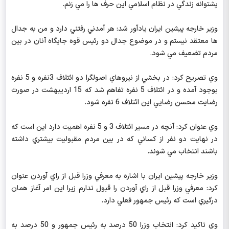
پشتوانه زندگي در نظام اسلامي اين حرف ها را مي زنم.
وزير خارجه پيشين ايران يادآور شد: هر آمدني رفتني دارد و من به جدال
ها معتقد نيستم و در موضوع جدال دو رئيس قوه جايگاه آنان در بين
مردم تضعيف مي شود.
وي تصريح كرد: در بخشي از نيروهاي اصولگرا دو ائتلاف 3نفره و 5 نفره
بوجود آمده و در ائتلاف 5 نفره تفاهم شد كه 15 ارديبهشت در صورت
رضايت محسن رضايي اين ائتلاف 6 نفره شود.
وي عنوان كرد: آنچه در مسير ائتلاف 3 و 5 نفره اهميت دارد اين است كه
در نهايت دو نفر از كساني كه در بين مردم مقبوليت بيشتري داشته
باشند انتخاب مي شوند.
وزير خارجه پيشين ايران با اشاره به معرفي وزرا قبل از راي آوردن عنوان
كرد: معرفي وزرا قبل از راي آوردن را قبول ندارم زيرا اين امر آغاز همان
درگيري است كه رئيس جمهور فعلي دارد.
وي تاكيد كرد: انتخاب وزرا 50 درصد به رئيس جمهور و 50 درصد به