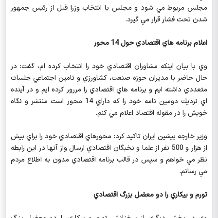
مجلس مربوط مي شود و مجلس با انتخاب وزرا قبل از رئيس جمهور
شدن تحت فشار قرار مي گيرد.
اعلام برنامه هاي اقتصادي حول 14 محور
وي با بيان اينكه مشاوران اقتصادي خود را انتخاب كرده ام، گفت: در
حال حاضر با مديران حوزه صنعت، كشاورزي و تامين اجتماعي جلسات
متعددي داشته ايم و برنامه هاي اقتصادي را مررور كرده ايم و در آينده
اي نزديك دومين نامه خود را كه داراي 14 محور است منتشر و نگاه
خويش را در مقوله اقتصاد اعلام مي كنم.
وزير خارجه پيشين ايران تاكيد كرد: محورهاي اقتصادي خود را براي بيش
از هزار و 500 نفر از علما و نخبگان اقتصادي ارسال واز آنها در اين رابطه
نظر مي خواهم و سپس در قالب برنامه اقتصادي مدون به اطلاع مردم
مي رسانم.
تورم و بيكاري را دو معضل بزرگ اقتصادي