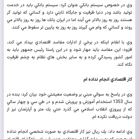
وي در خصوص سيستم بانكي عنوان كرد: سيستم بانكي بايد در خدمت
توليد باشد ودر دنيا ظرفيت و جايگاه ثابتي دارد و كساني كه توليد گر
هستند روز به روز بالاتر مي آيند اما در ايران بانك ها روز به روز بالاتر مي
روند و كساني كه وام مي گيرند روز به روز به پايين تر سقوط مي كنند.
وي با اعلام اينكه در برخي از ادارات مفاسد اقتصادي بيداد مي كند،
افزود: اين مفاسد بايد مهار شود و در اين راستا رئيس جمهور بايد به
امور كشور رسيدگي كرده و به ساير بخش هاي نظام به چشم ظرفيت
نگاه كند.
كار اقتصادي انجام نداده ام
وي در پاسخ به سوالي مبني بر وضعيت معيشتي خود بيان كرد: بنده در
سال 1353 استخدام آموزش و پرورش شدم و در طي سي و چهار سالي
كه از پيروزي انقلاب اسلامي مي گذرد حتي يك متر و آپارتمان نيز از
دولت دريافت نكرده ام.
وي ادامه داد: يك ريال نيز كار اقتصادي به صورت شخصي انجام نداده