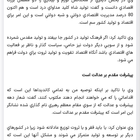
وي در بخش ديگري از سخنانش تورم و بيكاري را دو معضل بزرگ
اقصادي دانست و گفت: توليد شاه كليد مداواي درد است و هم اكنون
80 درصد مديريت اقتصادي دولتي و شبه دولتي است و اين امر براي
اقتصاد و توليد كشور سم است.
وي تاكيد كرد: اگر فرهنگ توليد در كشور جا بيفتد و توليد مقدس شمرده
شود و از سويي ديگر دولت نيز حامي، سياست گذار و ناظر بر فعاليت
هاي اقتصادي باشد آنگاه اقتصاد تقويت و توليد ثروت براي دولت فراهم
مي شود.
پيشرفت مقدم بر عدالت است
وي با تاكيد بر اينكه توصيه من به تمامي كانديداها اين است كه
اقداماتي را كه مي خواهند انجام دهند مكتوب كنند، گفت: شعار دهه
پيشرفت و عدالت كه از سوي مقام معظم رهبري نام گذاري شده نشانگر
اين امر است كه پيشرفت مقدم بر عدالت است.
وي عنوان كرد: يا بايد فقر و يا ثروت توزيع عادلانه شود زيرا در كشورهاي
ديگر بر توسعه و توليد متمركز مي شوند و مشكل آنها اين است كه