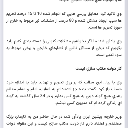
ها و ظرفيت هاي انقلاب اسلامي ندارند.
وي تاكيد كرد: مطابق بررسي هايي كه انجام شده 10 تا 15 درصد تحريم
ها سبب ايجاد مشكل شده و 80 درصد از مشكلات نيز مربوط به خارج از
حوزه تحريم ها است.
وي يادآور شد: ما اگر بخواهيم مشكلات كنوني را دسته بندي كنيم بايد
بگوييم كه برخي از مسائل ناشي از فشارهاي خارجي و برخي مربوط به
سوء تدبير است.
كار دولت مكتب سازي نيست
وي با بيان اين مطلب كه بر روي تحريم و تهديد بايد به اندازه خود
حساب باز كرد، گفت: بنده جز اعتقاداتم به انقلاب، امام و مقام معظم
رهبري هيچ گونه ديني به هيچ كس ندارم و در 34 سال گذشته به گونه
اي زندگي كرده ام كه مديون كسي نباشم.
وزير خارجه پيشين ايران يادآور شد: در حال حاضر من به كارهاي بزرگ
معتقدم و اعتقاد دارم كار دولت مكتب سازي نيست و اين مقوله دولت