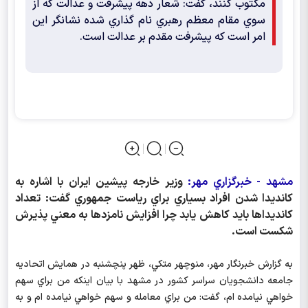
مكتوب كنند، گفت: شعار دهه پيشرفت و عدالت كه از
سوي مقام معظم رهبري نام گذاري شده نشانگر اين
امر است كه پيشرفت مقدم بر عدالت است.
مشهد - خبرگزاري مهر:
وزير خارجه پيشين ايران با اشاره به
كانديدا شدن افراد بسياري براي رياست جمهوري گفت: تعداد
كانديداها بايد كاهش يابد چرا افزايش نامزدها به معني پذيرش
شكست است.
به گزارش خبرنگار مهر، منوچهر متكي، ظهر پنچشنبه در همايش اتحاديه
جامعه دانشجويان سراسر كشور در مشهد با بيان اينكه من براي سهم
خواهي نيامده ام، گفت: من براي معامله و سهم خواهي نيامده ام و به