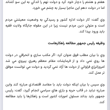
هفتم و هشتم را دچار خود كرد و دولت نهم را اندكي به اين سو كشاند
اما در دولت دهم اين ماجرا بسيار به چشم مي خورد.
وي گفت: كار دولت اداره كشور و رسيدگي به وضعيت معيشتي مردم
است و متولي دين مردم نيست زيرا در اين مقوله جايگاه ولايت فقيه
بايد ورود پيدا كند.
وظيفه رئيس جمهور مطالعه راهكارهاست
وي با بيان مطلب فوق عنوان كرد: اگر مكتب سازي و انحرافي در دولت
ها روي نمي داد و از فرمايشات مقام معظم رهبري پيروي مي شد
امروزانرژي فراواني از دولت ها آزاد نمي گرديد و دولت مي توانست موفق
تر عمل كند.
وي سپس با بيان اينكه دولت بايد با مفاسد اقتصادي مبارزه كند واين
مبارزه نبايد در قالب حربه و بازي هاي سياسي انجام گيرد، گفت: رئيس
جمهور بايد بداند مسئول امورات كشور است و راهكارها را بايد مطالعه
كند.