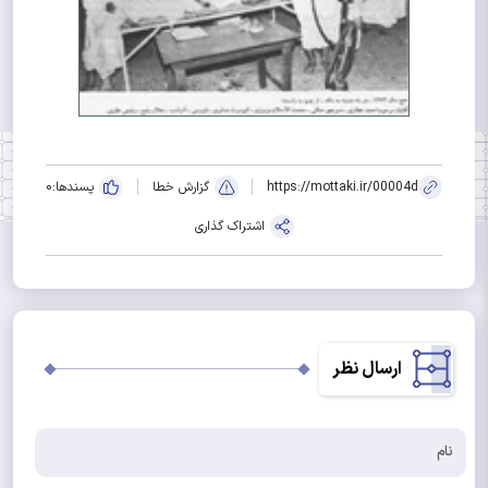
https://mottaki.ir/00004d
گزارش خطا
پسندها:
0
اشتراک گذاری
ارسال نظر