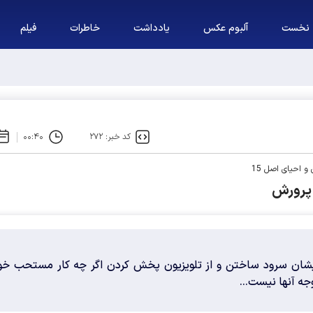
نخست
آلبوم عکس
یادداشت
خاطرات
فیلم
ه باید آبروی اصولگرایی باشد / فهرست شورای وحدت، فهرست "حزب اللهی های مت
کد خبر: ۲۷۲
۰۰:۴۰
و احیای اصل 15
رایشان سرود ساختن و از تلویزیون پخش کردن اگر چه کار مستحب خو
ه آنها نیست...