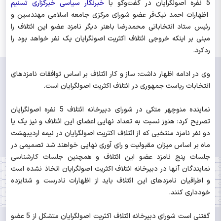
5 نفره اصولگرایان در گفت‌وگو با
خبرنگار سیاسی خبرگزاری تسنیم
اظهارات احمد نیک‌فر عضو شورای مرکزی جامعه اسلامی مهندسین و
رئیس ستاد انتخاباتی محمدرضا باهنر دیگر نامزد عضو این ائتلاف را
مبنی بر اینکه خروجی ائتلاف اکثریت اصولگرایان یک نفر خواهد بود را
ردکرد.
وی در ادامه اظهار داشت: ساز و کار ائتلاف بر اساس توافقات نامزدهای
انتخابات ریاست جمهوری در ائتلاف اکثریت اصولگرایان است.
نماینده منوچهر متکی در شورای دبیرخانه ائتلاف 5 نفره اصولگرایان
تصریح کرد: هنوز نسبت به تعداد نهایی اعضای این ائتلاف و نیز یک یا
دو نفر نامزد منتخبی که از ائتلاف اکثریت اصولگرایان در نیمه اردیبهشت
ماه بر اساس میزان مقبولیت و رای آوری نهایی خواهند شد تصمیمی در
جلسات پنج نامزد عضو این ائتلاف و همچنین جلسات کارشناسی
نمایندگان آنها در دبیرخانه ائتلاف اکثریت اصولگرایان اتخاذ نشده است
و اطرافیان نامزدهای این ائتلاف باید از اظهارات نادرست و شتابزده
خودداری کنند.
گفتنی است شورای دبیرخانه ائتلاف اکثریت اصولگرایان متشکل از 5 عضو