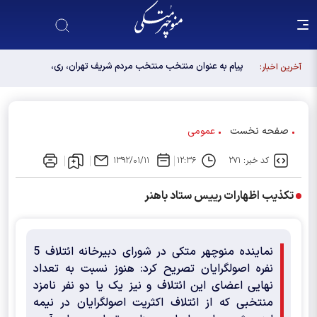
پیام به عنوان منتخب منتخب مردم شریف تهران، ری،
آخرین اخبار:
شمیرانات، اسلامشهر، لواسانات و پردیس در مجلس
دوازدهم
صفحه نخست
عمومی
کد خبر: ۲۷۱
۱۲:۳۶
۱۳۹۲/۰۱/۱۱
تکذیب اظهارات رییس ستاد باهنر
نماینده منوچهر متکی در شورای دبیرخانه ائتلاف 5
نفره اصولگرایان تصریح کرد: هنوز نسبت به تعداد
نهایی اعضای این ائتلاف و نیز یک یا دو نفر نامزد
منتخبی که از ائتلاف اکثریت اصولگرایان در نیمه