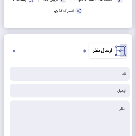
https://mottaki.ir/000044
گزارش خطا
پسندها:
0
اشتراک گذاری
ارسال نظر