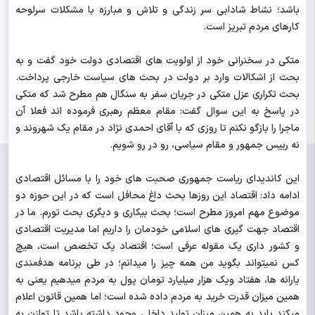
باشد؛ نشاط شادابی سر زندگی و تلاش و مبارزه با مشکلات سرلوحه
کارهای مردم تبریز است.
متکی در سخنرانی خود از اولویت های اقتصادی دولت خود گفت و به
بحث از اشکالات وارد بر دولت در بحث های سیاست خارجی پرداخت.
بحث تکراری عزل متکی در جریان سفر به سنگال هم مطرح شد که متکی
در پاسخ به این سوال گفت: مقام معظم رهبری فرموده اند فعلا آن
ماجرا را بازگو نکنم تا روزی که با آقای احمدی نژاد در مقام یک شهروند و
نه رییس جمهور و مقام سیاسی، رو در رو شویم.
این کاندیدای ریاست جمهوری صحبت های خود را با مسائل اقتصادی
ادامه داد: اقتصاد این روزها بحث داغ محافل است که در این حوزه دو
موضوع مهم امروز مطرح است؛ بحث بیکاری و دیگری بحث تورم. ما در
اقتصاد جهت گیری های اسلامی خودمان را داریم اما مدیریت اقتصادی
و کشور داری یک مقوله عرفی است؛ اقتصاد یک تخصص است، هیچ
کس نمیتواند بگوید من همه چیز را میدانم؛ در طی برنامه هدفمندی
یارانه ها، هفتاد ویک هزار میلیارد تومان پول به مردم میدهیم یعنی به
همین میزان قدرت خرید به مردم داده شده است؛ اما همین قانون اعلام
میکند باید به همین میزان تولید داخلی وجود داشته باشد تا توازن به