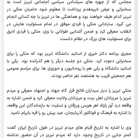
مجلس که از چهره های سرشناس سیاسی اجتماعی تبریز است به
سخنرانی و عرض خیرمقدم پرداخت تا معلوم شود حامیان متکی در
تبریز کدام طیف خواهند بود و هماهنگی ها در تبریز با چه کسانی انجام
می گیرد. سارخانی متکی را فردی موفق در تمام مسئولیت هایش در
اتقلاب معرفی کرد و ضمن آشنایی طولانی با وی، متکی را فردی لایق
برای مسئولیت های بزرگ در نظام دانست.
مجری برنامه دکتر خیری از اساتید دانشگاه تبریز بود که متکی را برای
سخنرانی دعوت کرد. متکی دو جلسه دیگر را هم گذرانده بود. یکی با
اساتید دانشگاه و یکی هم با روحانیون و حوزوی ها. برای مراسم عمومی
هم جمعیتی قریب به هشتصد نفر حاضر بودند.
متکی تبریز را دیار سرداران فاتح قرار گاه جهاد و اجتهاد معرفی و مردم
تبریز را مرزبانان اهل بیت و مرزبانان ولایت معرفی کرد و ضمن اشاره به
واقعه درد آور زلزله اهر هریس ورزقان و تسلیت به بازماندگان این واقعه،
با اشاره به فرهنگ و فولکلور آذربایجان، عید پیش رو را قره بایرام نامید.
وی با اشاره به تاریخ قیام های مردم تبریز در طول تاریخ ایران گفت:
کمتر جایی در تاریخ وجود دارد که مردم تبریز در آن حضور نداشته