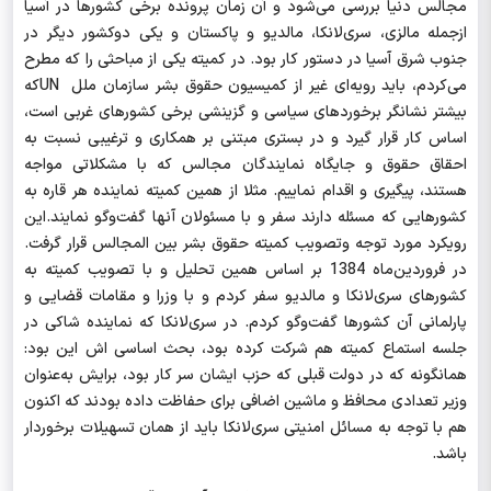
مجالس دنیا بررسی می‌شود و آن زمان پرونده برخی کشورها در آسیا
ازجمله مالزی، سری‌لانکا، مالدیو و پاکستان و یکی دوکشور دیگر در
جنوب شرق آسیا در دستور کار بود. در کمیته یکی از مباحثی را که مطرح
می‌کردم، باید رویه‌ای غیر از کمیسیون حقوق بشر سازمان ملل
UN
که
بیشتر نشانگر برخوردهای سیاسی و گزینشی برخی کشورهای غربی است،
اساس کار قرار گیرد و در بستری مبتنی بر همکاری و ترغیبی نسبت به
احقاق حقوق و جایگاه نمایندگان مجالس که با مشکلاتی مواجه
هستند، پیگیری و اقدام نماییم. مثلا از همین کمیته نماینده هر قاره به
کشورهایی که مسئله دارند سفر و با مسئولان آنها گفت‌وگو نمایند.این
رویکرد مورد توجه وتصویب کمیته حقوق بشر بین المجالس قرار گرفت.
در فروردین‌ماه 1384 بر اساس همین تحلیل و با تصویب کمیته به
کشورهای سری‌لانکا و مالدیو سفر کردم و با وزرا و مقامات قضایی و
پارلمانی آن کشورها گفت‌وگو کردم. در سری‌لانکا که نماینده شاکی در
جلسه استماع کمیته هم شرکت کرده بود، بحث اساسی اش این بود:
همانگونه که در دولت قبلی که حزب ایشان سر کار بود، برایش به‌عنوان
وزیر تعدادی محافظ و ماشین اضافی برای
حفاظت داده بودند که اکنون
هم با توجه به مسائل امنیتی سری‌لانکا باید از همان تسهیلات برخوردار
باشد.