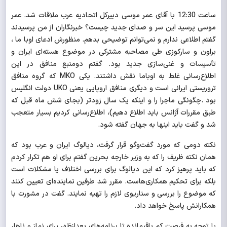
ساعت 12:30 با آقای عمر موسی دبیرکل اتحادیه عرب ملاقات شد. عمر
موسی پرسید این سر و صدای جدید چیست؟ خبرنگاران از من پرسیدند
گفتم اطلاعی ندارم و نمی‌توانم توضیحی بدهم. منظورش ادعای اوبا ما ،
براون و سارکوزی طی مصاحبه مشترکی در موضوع هسته‌ای ایران و
تأسیسات و غنی‌سازی جدید بود. گفتم دومنبع منافق در این
اطلاع‌رسانی غلط به اوباما نقش داشتند. یکی
MKO
که گروه منافق
تروریستی ایرانی است و دیگری منافق اروپایی یعنی
UKO
دولت انگلیس
بود .چگونگی ماجرا را و اینکه یک سال زودتر (بجای شش ماه قبل که
طبق مقررات آژانس باید اطلاع دهیم)، اطلاع‌رسانی کردیم بسیار متعجب
شد و گفت باید اینها به جهان گفته شود.
نکته دومی که مورد گفت‌وگو قرار گرفت، دیالوگ ایران و عرب بود که
همان نکته ظریف را که به وزیر خارجه بحرین گفتم برای او هم تکرار کردم
که باید پرهیز کرد که این دیالوگ برای بررسی اختلاف یا مشکلات است
بلکه برای تحکیم همکاری‌هاست. مقرر شد طرفین نماینده‌ای تعیین کنند
که موضوع را بررسی و سناریوی لازم را تهیه نمایند. گفت در مشورت با
همکارانش پاسخ خواهد داد.
با توجه به فرصت کم باقیمانده تا برنامه‌های بعدازظهر برای نماز و ناهار