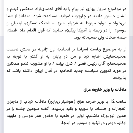
در موضوع مازیار بهاری نیز پیام را به آقای احمدی‌نژاد منعکس کردم و
ایشان دستور دادند در چارچوب ضوابط مساعدت شود. متقابلا از شما
می‌خواهیم موارد مربوط به شهرام امیری
–
تاجیک عسگری، اردبیلی و
موسوی را در رابطه با آمریکا پیگیری نمایید که قول اقدام داد. فضای
جلسه سخت ولی صمیمانه بود.
او به موضوع ریاست اسپانیا بر اتحادیه اول ژانویه در بخش نخست
صحبت‌هایش اشاره کرد و من در پایان به او گفتم با توجه به
صحبت‌های آقای رئیس فعلی / کارل بیلت / با او مشورت کندو همکاری
در مورد تدوین سیاست جدید اتحادیه در قبال ایران داشته باشد که
پذیرفت.
ملاقات با وزیر خارجه عراق
ساعت 12 با وزیر خارجه عراق (هوشیار زیباری) ملاقات کردم. از ماجرای
انفجارات و جلسات با سوریه و بقیه پرسیدم. گفت سومین جلسه را در
همین نیویورک داشتیم. اولی در قاهره با حضور عمر موسی و داوود
اوغلو، دومی در ترکیه و سومی در اینجا.