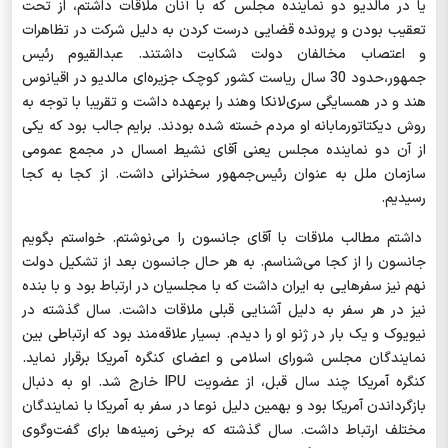
یا در مالدیو دو نماینده مجلس که با آنان ملاقات داشتم، از تحت
تعقیب بودن و پرونده قضایی درست کردن به دلیل شرکت در تظاهرات
و اعتصاب مخالفان دولت شکایت داشتند. عبدالقیوم رئیس
جمهور،حدود 30 سال ریاست کشور کوچک جزیره‌ای مالدیو در اقیانوس
هند و در همسایگی سری‌لانکا وهند را برعهده داشت و تقریبا با توجه به
روش دیکتاتورمابانه او مردم خسته شده بودند. برایم جالب بود که یکی
از آن دو نماینده مجلس یعنی آقای نشیط امسال در مجمع عمومی
سازمان ملل به عنوان رئیس‌جمهور سخنرانی داشت. از کجا به کجا
رسیدیم.
داشتم مطالب ملاقات با آقای جانسون را می‌نوشتم. خواستم بگویم
جانسون را از کجا می‌شناسم. به هر حال جانسون بعد از تشکیل دولت
نهم نیز سفرهایی به ایران داشت که با مجلسیان در ارتباط بود و با بنده
نیز در هر سفر به دلیل آشنایی قبلی ملاقات داشت. سال گذشته در
نیویوک و یک بار در ژنو او را دیدم. بسیار علاقه‌مند بود که ارتباطی بین
نمایندگان مجلس شورای اسلامی و اعضای کنگره آمریکا برقرار نماید.
کنگره آمریکا چند سال قبل،
از عضویت
IPU
خارج شد. او به دنبال
بازگرداندن آمریکا بود و بهمین دلیل نوعا در سفر به آمریکا با نمایندگان
مختلف ارتباط داشت. سال گذشته که برخی زمینه‌ها برای گفت‌وگوی