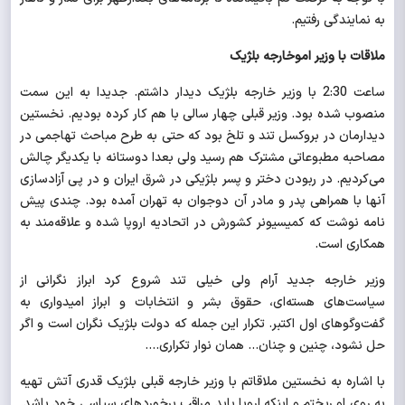
به نمایندگی رفتیم.
ملاقات با وزیر اموخارجه بلژیک
ساعت 2:30 با وزیر خارجه بلژیک دیدار داشتم. جدیدا به این سمت
منصوب شده بود. وزیر قبلی چهار سالی با هم کار کرده بودیم. نخستین
دیدارمان در بروکسل تند و تلخ بود که حتی به طرح مباحث تهاجمی در
مصاحبه مطبوعاتی مشترک هم رسید ولی بعدا دوستانه با یکدیگر چالش
می‌کردیم. در ربودن دختر و پسر بلژیکی در شرق ایران و در پی آزادسازی
آنها با همراهی پدر و مادر آن دوجوان به تهران آمده بود. چندی پیش
نامه نوشت که کمیسیونر کشورش در اتحادیه اروپا شده و علاقه‌مند به
همکاری است.
وزیر خارجه جدید آرام ولی خیلی تند شروع کرد ابراز نگرانی از
سیاست‌های هسته‌ای، حقوق بشر و انتخابات و ابراز امیدواری به
گفت‌وگوهای اول اکتبر. تکرار این جمله که دولت بلژیک نگران است و اگر
حل نشود، چنین و چنان... همان نوار تکراری....
با اشاره به نخستین ملاقاتم با وزیر خارجه قبلی بلژیک قدری آتش تهیه
به روی او ریختم و اینکه اروپا باید مراقب برخوردهای سیاسی خود باشد.