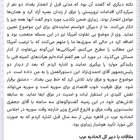
نکته دیگری که گفتند آن بود که مدتی قبل از انفجار بغداد دو نفر از
سرکردگان اقدامات تروریستی را عراق از زندان بصره آزاد کرد و همان‌ها
عوامل انفجار بوند. زیباری ضمن تکذیب مورد دوم گفت آنها همه چیز را
انکار می‌کنند. ما از دبیرکل خواستم نماینده‌ای برای این موضوع تعیین
نماید. وی از موضع بی تفاوت آمریکا نیز در این مسئله متعجب بود و
اضافه کرد در حالی که سوری‌ها ما را متهم می‌کنند که با ترغیب آمریکا
این مطالب را مطرح می‌کنیم، آمریکایی‌ها این‌گونه بی‌تفاوت از کنار
مسائل می‌گذرند. در مورد آب هم گفتم آماده‌ایم هیأت‌های کمیته فنی با
یکیدگیر موارد را پیگیری نمایند و اشاره کردم که بعد از دیدار دو
رئیس‌جمهور آقای احمدی‌نژاد این دستورالعمل را به من داده است. در
موضوع سوریه و عراق باید تلاش کرد که خط بین بغداد
–
دمشق برقرار
شود. عراق ظرفیت خوب اقتصادی برای سوریه است و سوریه می‌تواند
نقش کلیدی در استقرار ثبات و امنیت در عراق ایفا نماید. به سابقه
تلاش‌های خود در این زمینه گفت‌وگوهای سه ساعته با آقای جعفری
نخست‌وزیر وقت عراق و فاروغ الشرع وزیر خارجه وقت سوریه در اجلاس
اتحادیه عرب در قاهره بیش از سه سال قبل اشاره کردم که به صورت
کلی مورد تأیید هوشیار زیباوی بود.
ملاقات با دبیر کل اتحادیه عرب