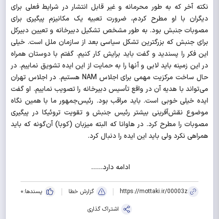
نکته آخر که به طور محرمانه و غیر قابل انتشار در شرایط فعلی برای
دیگران با او مطرح کردم، ضرورت تعبیه یک مکانیزم پیگیری برای
مصوبات جنبش بود. به طور مشخص تشکیل دبیرخانه و تعیین دبیرکل
برای جنبش که بزرگترین تشکل سیاسی بعد از سازمان ملل است. خیلی
این فکر را پسندید و گفت باید برایش کار کنیم. گفتم با دوستان همراه
در این زمینه باید لابی و آنها را به حمایت از این ایده تشویق نماییم. در
حال ساخت مرکزیت مهمی برای اجلاس
NAM
هستیم. در اجلاس تهران
می‌تواند با هدیه آن در واقع تأسیس دبیرخانه را تصویب نماییم. او گفت
ایده خیلی خوبی است. باید مراقب بود. رئیس‌جمهور ما با همین نگاه
موضوع نقش‌آفرینی بیشتر رئیس جنبش و تقویت تروئیکا در پیگیری
مصوبات را مطرح کرد. در هاوانا که البته میزبان (کوبا) آن‌گونه که باید
همراهی نکرد ولی باید این ایده را دنبال کرد.
ادامه دارد......
https://mottaki.ir/00003z
گزارش خطا
پسندها:
0
اشتراک گذاری