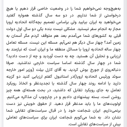
به‌هیچ‌وجه نمی‌خواهیم شما را در وضعیت خاصی قرار دهیم یا هیچ
درخواستی از شما نداریم. در دو سه سال گذشته همواره گفتید
می‌خواهید به ایران بیایید ولی براساس تصمیم بچه‌گانه اتحادیه اروپا
مجاز به انجام سفر نیستید. مشکلی نیست بنده یکی دو سال اول دولت
قبلی به کشورهای شما می‌آمدم بعد هم متوقف کردم مگر آسمان به
زمین آمد؟ چهار سال دیگر هم نمی‌آیم. مسئله این نیست. مسئله تعامل
چهار ساله اتحادیه اروپا با مسائل منطقه ما و ایران است که نیازمند به
ارزیابی و تحلیل آن هستید. چه به دست آوردید و چه از دست دادید؟
شما در چهار سال گذشته اساسا سیاست خارجی نداشتید. صرفا
دنباله‌روی از جورج بوش کردید. به آقای کارل بیلت (وزیر امور خارجه
سوئد ورئیس اتحادیه اروپا)در استانبول گفتم ارزیابی کنید دو گزینه
دارید یا ادامه روند چهار سال گذشته یا تجدیدنظر و اتخاذ رویکرد
تعامل به جای رویکرد تقابل که داشتید، در بحث هسته‌ای همه چیز
روشن است، بسته پیشنهادی دادیم و در چارچوب آن مذاکره می‌کنیم.
اولویت‌های ما را باید مدنظر قرار دهید. از حقوق خویش نیز دست
برنمی‌داریم. ایران شجاعت خود را در قبال سیاست‌های تقابلی شما
نشان داد. به شما می‌گویم شجاعت ایران برای سیاست‌های تعاملی
بیش از سیاست‌های تقابلی است.