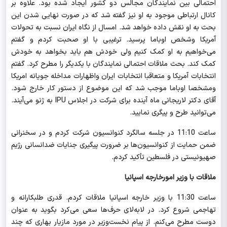
احتمالی بین نمایندگان مجالس دو کشور ایجاد شده بود. علاوه بر
کانال ارتباطی موجود به او نیز گفته شد که در صورت نهایی شدن این
بحث به او نقش داده خواهد شد. امسال از نگاه ایران نسبت به تحولات
آمریکا وشخص اوباما پرسید. ترغیبی با او صحبت کردم و گفتم
می‌خواهیم به او کمک کنیم ولی خودش هم باید بخواهد به خودش
کمک کند. بحث ملاقات احتمالی نمایندگان با یکدیگر را مطرح کرد. گفتم
انتخابات آمریکا و متعاقبا انتخابات ایران واظهارات مداخله جویانه امریکا
ومشخصا اوباما موجب شد که این موضوع از دستور کار خارج شود.
آقای دکتر لاریجانی ماه آینده برای شرکت در اجلاس
IPU
به ژنو می‌آیند.
می‌توانید طرح و پیگری نمایید.
ساعت 11:10 در جلسه سالگرد کنوانسیون شرکت کردم و در سخنرانی
ضمن حمایت از کنوانسیون‌ها بر ضرورت پیگیری جنایات ضدانسانی رژیم
صهیونیستی در فلسطین تأکید کردم.
ملاقات با وزیر امورخارجه اسپانیا
ساعت 11:30 با وزیر خارجه اسپانیا ملاقات کردم. قدری طلبکارانه و
تهاجمی شروع کرد. در لابه‌لای حرف‌ها سعی می‌کرد بگوید به عنوان
دوست مطرح می‌کنم. از پیام نخست‌وزیر در مورد مازیار بهاری که چند