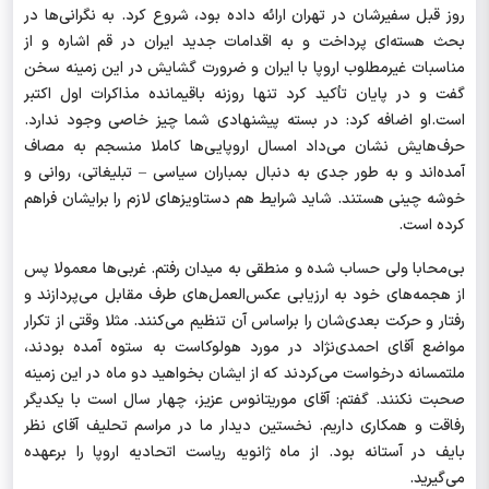
روز قبل سفیرشان در تهران ارائه داده بود، شروع کرد. به نگرانی‌ها در
بحث هسته‌ای پرداخت و به اقدامات جدید ایران در قم اشاره و از
مناسبات غیرمطلوب اروپا با ایران و ضرورت گشایش در این زمینه سخن
گفت و در پایان تأکید کرد تنها روزنه باقیمانده مذاکرات اول اکتبر
است.او اضافه کرد: در بسته پیشنهادی شما چیز خاصی وجود ندارد.
حرف‌هایش نشان می‌داد امسال اروپایی‌ها کاملا منسجم به مصاف
آمده‌اند و به طور جدی به دنبال بمباران سیاسی
–
تبلیغاتی، روانی و
خوشه چینی هستند. شاید شرایط هم دستاویزهای لازم را برایشان فراهم
کرده است.
بی‌محابا ولی حساب شده و منطقی به میدان رفتم. غربی‌ها معمولا پس
از هجمه‌های خود به ارزیابی عکس‌العمل‌های طرف مقابل می‌پردازند و
رفتار و حرکت بعدی‌شان را براساس آن تنظیم می‌کنند. مثلا وقتی از تکرار
مواضع آقای احمدی‌نژاد در مورد هولوکاست به ستوه آمده بودند،
ملتمسانه درخواست می‌کردند که از ایشان بخواهید دو ماه در این زمینه
صحبت نکنند. گفتم: آقای موریتانوس عزیز، چهار سال است با یکدیگر
رفاقت و همکاری داریم. نخستین دیدار ما در مراسم تحلیف آقای نظر
بایف در آستانه بود. از ماه ژانویه ریاست اتحادیه اروپا را برعهده
می‌گیرید.