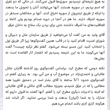
به هیچ نتیجه‌ای نرسیدیم. سوری‌ها قبول نمی‌کنند. در حالی که دو نفری
که اسم بردیم، در سوریه هستند. آنها می‌توانند آنان را تحویل ما بدهند
یا اینکه از طریق اینترپول از سوریه اخراج کنند. آنها بر مخالفان مستقر در
سوریه اشراف دارند. ما هم در آنجا در دوره صدام بودیم ولی کاملا بر
فعافلیت‌های ما اشراف داشتند حتی برای بردن یک سلاح به داخل عراق.
آقای ولید به من گفت آیا می‌خواهید از طریق سازمان ملل و دبیرکل و
شورای امنیت اقدام کنید یا در قالب همین گفت‌وگوها زیرا اگر طریق اول
را انتخاب کنید. این مسیر بسته می‌شود. گفتم نظر ترکیه چیست؟ گفت
آنها می‌گویند ما به این نتیجه رسیدیم که انفجار کار القاعده است نه
بعثی‌ها.
نکته دومی که مطرح کرد، براساس گفت‌وگوی روز گذشته آقایان جلال
طالبانی و احمدی‌نژاد در موضوع آب و مرز آبی بود. به زیباری گفتم در
گفت‌وگوی حدود 5/1 ساعته با آقای بشار اسد در دمشق تقریبا همه
مطالبی را که در عراق شنیدم، به‌ویژه مطالب آقای مالکی و آقای طالبانی
که البته با ادبیات دیگری مطرح کرد را گفتم. آنها گفتند ما قبول داریم که
مدارک را به شما (ایران) بدهند و شما بررسی نمایید. اگر اثبات شد
هرگونه کاری لازم باشد انجام می‌دهیم.