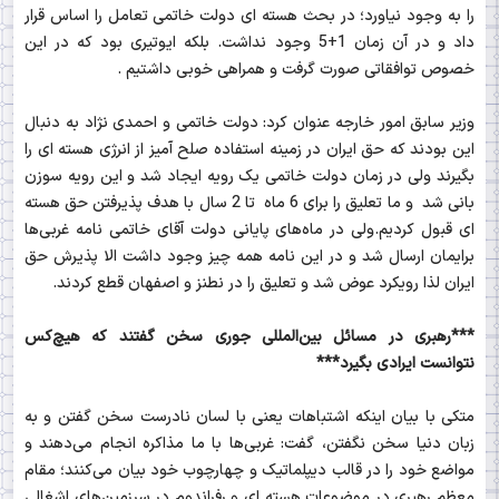
را به وجود نیاورد؛ در بحث هسته ای دولت خاتمی تعامل را اساس قرار
داد و در آن زمان 1+5 وجود نداشت. بلکه ایوتیری بود که در این
خصوص توافقاتی صورت گرفت و همراهی خوبی داشتیم .
وزیر سابق امور خارجه عنوان کرد: دولت خاتمی و احمدی نژاد به دنبال
این بودند که حق ایران در زمینه استفاده صلح آمیز از انرژی هسته ای را
بگیرند ولی در زمان دولت خاتمی یک رویه ایجاد شد و این رویه سوزن
بانی شد و ما تعلیق را برای 6 ماه تا 2 سال با هدف پذیرفتن حق هسته
ای قبول کردیم.ولی در ماه‌های پایانی دولت آقای خاتمی نامه غربی‌ها
برایمان ارسال شد و در این نامه همه چیز وجود داشت الا پذیرش حق
ایران لذا رویکرد عوض شد و تعلیق را در نطنز و اصفهان قطع کردند.
***رهبری در مسائل بین‌المللی جوری سخن گفتند که هیچ‌کس
نتوانست ایرادی بگیرد***
متکی با بیان اینکه اشتباهات یعنی با لسان نادرست سخن گفتن و به
زبان دنیا سخن نگفتن، گفت: غربی‌ها با ما مذاکره انجام می‌دهند و
مواضع خود را در قالب دیپلماتیک و چهارچوب خود بیان می‌کنند؛ مقام
معظم رهبری در موضوعات هسته ای و رفراندوم در سرزمین‌های اشغالی