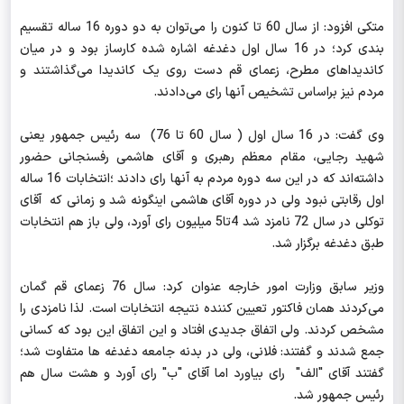
متکی افزود: از سال 60 تا کنون را می‌توان به دو دوره 16 ساله تقسیم
بندی کرد؛ در 16 سال اول دغدغه اشاره شده کارساز بود و در میان
کاندیداهای مطرح، زعمای قم دست روی یک کاندیدا می‌گذاشتند و
مردم نیز براساس تشخیص آنها رای می‌دادند.
وی گفت: در 16 سال اول ( سال 60 تا 76) سه رئیس جمهور یعنی
شهید رجایی،‌ مقام معظم رهبری و آقای هاشمی رفسنجانی حضور
داشته‌اند که در این سه دوره مردم به آنها رای دادند ؛‌انتخابات 16 ساله
اول رقابتی نبود ولی در دوره آقای هاشمی اینگونه شد و زمانی که آقای
توکلی در سال 72 نامزد شد 4تا5 میلیون رای آورد، ولی باز هم انتخابات
طبق دغدغه برگزار شد.
وزیر سابق وزارت امور خارجه عنوان کرد: سال 76 زعمای قم گمان
می‌کردند همان فاکتور تعیین کننده نتیجه انتخابات است. لذا نامزدی را
مشخص کردند. ولی اتفاق جدیدی افتاد و این اتفاق این بود که کسانی
جمع شدند و گفتند: فلانی، ولی در بدنه جامعه دغدغه ها متفاوت شد؛‌
گفتند آقای "الف" رای بیاورد اما آقای "ب" رای آورد و هشت سال هم
رئیس جمهور شد.