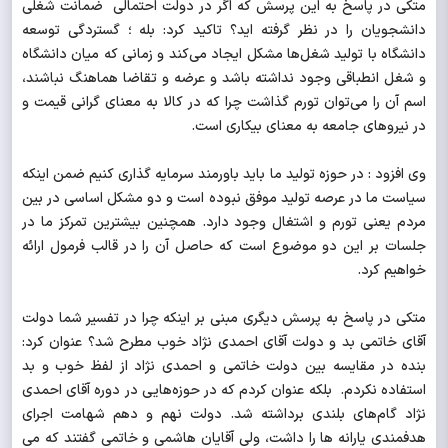
متکی در پاسخ به این پرسش که اگر در دولت احتمالی ضمانت شغلی
دانشجویان را در نظر گرفته اید؟ تاکید کرد: بله ؛‌ گستردگی توسعه
دانشگاه با تولید شغل‌ها مشکل ایجاد می‌کند و زمانی که میان دانشگاه
و شغل انطباقی وجود نداشته باشد و عرضه و تقاضا هماهنگ نباشند،
اسم آن را می‌توان تورم گذاشت چرا که در کالا به معنای گرانی قیمت و
در نیروهای جامعه به معنای بیکاری است.
وی افزود : در حوزه تولید ما باید باورمند سرمایه گذاری کنیم ضمن اینکه
سیاست ما در عرصه تولید موفق نبوده است و دو مشکل اساسی در بین
مردم یعنی تورم و اشتغال وجود دارد. همچنین بیشترین تمرکز ما در
جلسات بر این دو موضوع است که حاصل آن را در قالب فرمول ارائه
خواهیم کرد.
متکی در پاسخ به پرسش دیگری مبنی بر اینکه چرا در تفسیر شما دولت
آقای خاتمی بد و دولت آقای احمدی نژاد خوب مطرح شد؟ عنوان کرد:
بنده در مقایسه بین دولت خاتمی و احمدی نژاد از لفظ خوب و بد
استفاده نکردم. بلکه عنوان کردم که در حوزه‌هایی در دوره آقای احمدی
نژاد گام‌های بلندی برداشته شد. دولت نهم و دهم شهامت اجرای
هدفمندی یارانه ها را داشت، ولی آقایان هاشمی و خاتمی گفتند که می