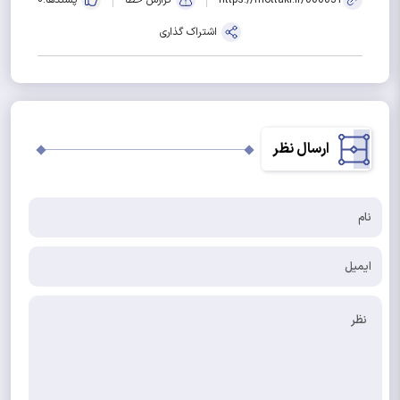
https://mottaki.ir/00003Y
گزارش خطا
پسندها:
0
اشتراک گذاری
ارسال نظر