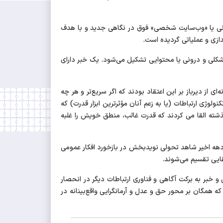
‌رسانی یا «وب‌سایت شخصی» فوق در نگاهی جدید و با هدف
دازی و عملیاتی گردیده است.
 یا شکلی و درونی یا محتوایی تشکیل می‌شود. یک خبر دارای
ای از دیرباز بر این اعتقاد بودند که اگر سریع‌تر و هر چه
ژی ارتباطات (یا به زعم آنان مؤثرترین ابزار قدرت) که
رسانه‌ای است، بر محتوای آن (چه حق باشد یا باطل، چه ظالمانه باشد یا عادلانه) اثر می‌گذارد. آنان در 6 دهه گذشته القا می کردند که قدرت غالب، منطق خویش را غلبه
 دهه اخیر شاهد تحولی نویدبخش در بازخورد افکار عمومی
ایی تقسیم می‌شوند.
 خبر به برکت آگاهی و فناوری ارتباطات دیگر در انحصار
 همگان بر محور حق و عدل و آرمانگرایی واقع‌بینانه در