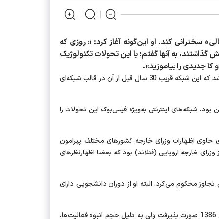
تالی» سخنرانی کند. او این‌گونه آغاز کرد: « روزی که
 گذاشتند، به آنها گفتم: با این تحولات تکنولوژیک
 کا جدیدی را بیاموزید».
2- حدود سه دهه قبل که شبکه اینترنت چونان تارهای جادویی ارتباط میان کاربران را در سراسر جهان مغرورانه به نمایش گذاشت، گفته شد که این شبکه قریب 30 سال قبل از آن در قالب شبکه‌ای
 بود، شبکه‌های اینترنتی به‌ویژه فیس‌بوک این تحولات را
وزانه‌ای حاوی اظهارات وزرای خارجه کشورهای مختلف پیرامون
 وزرای خارجه اروپایی (فنلاند) بود که بعضا اظهارنظرهای
رژیم صهیونیستی را در این تجاوز محکوم می‌کرد. البته او از دوران دانشجویی دارای
تصمیم گرفتیم با هدف پاسخگویی به اظهارات و همتایانم یا انتقال مطالبی به آنها یک وب‌سایت شخصی را راه‌اندازی کنم. این کار در سال 1386 صورت پذیرفت ولی به دلیل حجم انبوه فعالیت‌ها،