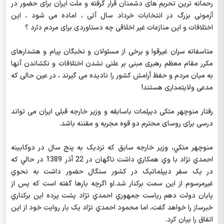
رحمانه ترین تحریم های دشمنان قرار گرفته و ملت ایران برای حضور در
آزمونی بزرگ در انتخابات خرداد سال آتی ، اماده می شود ، این
اختلافات و این منازعات غیر اخلاقی چه دستاوردی برای مردم دارد ؟
متاسفانه سران غیرقوا و برخی از مسئولان و نخبگان پیام و هشدارهای
مکرر مقام معظم رهبری مبنی بر علنی نشدن اختلافات و نکشاندن آنها
به میان مردم و حفظ آرامش کشور را نادیده می گیرند ، در عین حالی که
مدعی ولایتمداری هستند!
رفتار منوچهر متکی دیپلمات باسابقه و وزیر خارجه قبلی ایران می تواند
درسی برای روسای محترم دو قوه مجریه و مقننه باشد.
منوچهر متکي، وزير خارجه سابق که نزديک به پنج سال در دوکابينه
احمدي نژاد با وي همکاري داشت ناگهان در 22 آذر 1389 در حالي که
در يک سفر ديپلماتيک در کشور سنگال حضور داشت به نحوي
غيرمرسوم از اين سمت برکنار شد.او اگرچه بارها گفته است که پس از
پايان دولت دهم رياست جمهوري احمدي نژاد پشت پرده اين برکناري
خبرساز را خواهد گفت، اما محمود احمدي نژاد يک بار روايت خود از اين
اتفاق را بيان کرد.