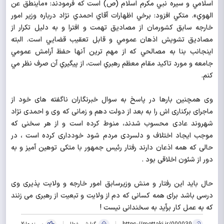
اسلامي و سيره نبي مكرم اسلام (ص) است كه فرمودند: «ماينطق عن
الهوي». متكي افزود: برخي اظهارات آقاي احمدي نژاد درباره وزير امور
خارجه سابق كشورمان از مصاديق تهمت و افترا و به دليل تكرار از
مصاديق تشويش اذهان عمومي و قابل تعقيب قضايي است. البته
اينجانب بنا به مصالحي كه از مهم ترين آنها حفظ آرامش عمومي
جامعه و مورد تاكيد مقام معظم رهبري است، از پيگيري آن صرف نظر مي
كنم.
وی همچنین بارها در پاسخ به سوال خبرنگاران ناگفته های خود از
ماجرای برکناری اش را به بعد از دولت دهم و زمانی که وی و احمدی نژاد
شهروند عادی محسوب شدند، منوط کرده است و از هر سخنی که
موجب ایجاد اختلاف و دلسردی مردم شود خودداری کرده است ، در
حالی که همه اذعان دارند رفتار رئیس جمهور با متکی توهین آمیز و به
دور از شئون اخلاقی بود .
حال باید این رفتار و منش وزیرسابق امور خارجه و ولایت پذیری وی
درسی باشد برای همه کسانی که دم از ولایت و تبعیت از رهبری می زنند
که به عمل کار برآید به سخندانی نیست !