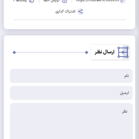
https://mottaki.ir/000039
گزارش خطا
پسندها:
2
اشتراک گذاری
ارسال نظر