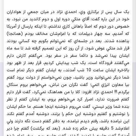
يک سال پس از برکناري وي، احمدي نژاد در ميان جمعي از هواداران
خود در اين باره گفت: آقاي متکي دوره اول و دوم کانديد من نبود، به
خصوص دور دوم که اصلاً باهاش کاري نداشتم، تا اينکه پارسال از آمريکا
که آمديم، سه چهار ديپلمات که با اعزام‌شان مخالف بودم (همانجا)
پناهنده شدند. بعد در جلسه‌اي که نمي‌توانم بگويم چه کساني بودند
قرار شد متکي عوض شود، از آن روز که اين تصميم گرفته شد تا سه ماه
ايشان پيدا نمي‌شد و دائما سفر در سفر بود. مي‌گفتم کارش دارم
مي‌گفتند فرودگاه است، يک شب پيدايش کرديم، قرار بعد از ظهر بود
بالاخره ايشان ساعت 10 شب آمدند،، به ايشان گفتم ديگر تمام است
شما ديگر نمي‌توانيد وزير باشيد، چون نمي‌خواستم از دولت برود گفتم
بيا معاون انرژي اتمي؛ گفت نگران من نباش، مي‌خواهم بروم سنگال
برگردم.!!! احمدي نژاد افزود: کلا با من هماهنگ نمي‌کرد، گفت قرار دارم
گفتم ضرورت ندارد، اصرار کرد مي‌خواهم بروم، به ايشان گفتم از نظر
بنده شما وزير نيستي، گفت مي‌روم دوشنبه اينجا هستم. ما حکم ايشان
را نوشتيم و گفتيم دوشنبه اين حکم را بزنند، دوشنبه آمدم گفتم نکند
اين نيامده باشد، رفتم ديدم نيامده، به دفتر گفتم دست نگه دارند ولي
اعلام‌شد 5 دقيقه پيش حکم زده شده. (بعد که برگشت) گفتم چرا دير
آمدي؟ گفت جلسه را تمديد کردند، گفت جلسه رسمي سفر تمام شده