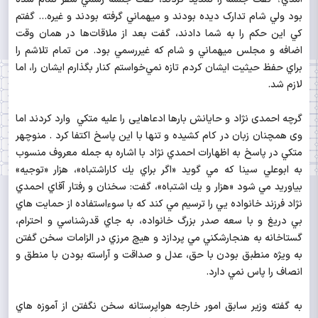
بود ولي شام تدارک ديده بودند و ميهماني گرفته بودند و غيره... گفتم
کي اين حکم را به شما دادند، گفت بعد از ملاقات‌ها در همان وقت
اضافه و مجلس ميهماني و شام که غير‌رسمي بود. من تمام تلاشم را
براي حفظ حيثيت ايشان کردم تازه نمي‌خواستم کنار بگذارم ايشان را، اما
لازم شد.
گرچه احمدی نژاد و حایانش بارها ادعاهایی را علیه متکي وارد کردند اما
وی همچنان زبان در کام کشيده و تنها با این پاسخ اکتفا کرد . منوچهر
متكي در پاسخ به اظهارات احمدي نژاد با اشاره به جمله معروف منسوب
به ابوعلي سينا كه مي گويد «اگر براي يك كاراشتباه»، هزار «توجيه»
بياوريد مي شود «هزار و يك اشتباه»، گفت: سخنان و رفتار آقاي احمدي
نژاد فرزند خانواده يي را ترسيم مي كند كه با سوءاستفاده از حمايت هاي
بي دريغ و با سعه صدر بزرگ خانواده، به جاي قدرشناسي و احترام،
گستاخانه به هنجارشكني مي پردازد و هيچ مرزي در الزامات سخن گفتن
به ويژه منطبق بودن با حق، عدل و صداقت و آراسته بودن با منطق و
انصاف را پاس نمي دارد.
به گفته وزير سابق امور خارجه هواپرستانه سخن نگفتن از آموزه هاي