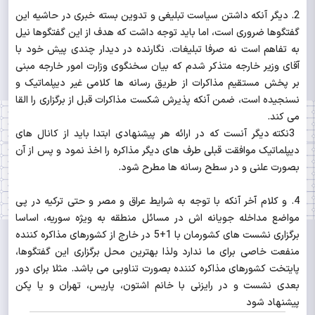
2. دیگر آنکه داشتن سیاست تبلیغی و تدوین بسته خبری در حاشیه این
گفتگوها ضروری است، اما باید توجه داشت که هدف از این گفتگوها نیل
به تفاهم است نه صرفا تبلیغات. نگارنده در دیدار چندی پیش خود با
آقای وزیر خارجه متذکر شدم که بیان سخنگوی وزارت امور خارجه مبنی
بر پخش مستقیم مذاکرات از طریق رسانه ها کلامی غیر دیپلماتیک و
نسنجیده است، ضمن آنکه پذیرش شکست مذاکرات قبل از برگزاری را القا
می کند.
3نکته دیگر آنست که در ارائه هر پیشنهادی ابتدا باید از کانال های
دیپلماتیک موافقت قبلی طرف های دیگر مذاکره را اخذ نمود و پس از آن
بصورت علنی و در سطح رسانه ها مطرح شود.
4. و کلام آخر آنکه با توجه به شرایط عراق و مصر و حتی ترکیه در پی
مواضع مداخله جویانه اش در مسائل منطقه به ویژه سوریه، اساسا
برگزاری نشست های کشورمان با 1+5 در خارج از کشورهای مذاکره کننده
منفعت خاصی برای ما ندارد ولذا بهترین محل برگزاری این گفتگوها،
پایتخت کشورهای مذاکره کننده بصورت تناوبی می باشد. مثلا برای دور
بعدی نشست و در رایزنی با خانم اشتون، پاریس، تهران و یا پکن
پیشنهاد شود