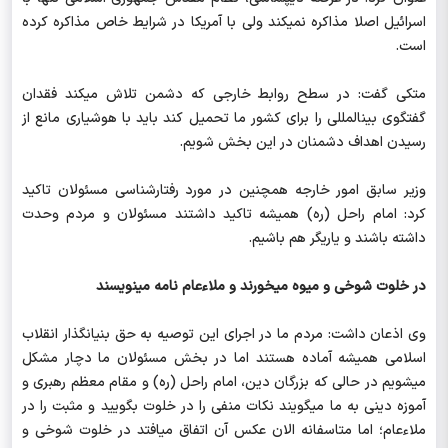
اسرائیل اصلا مذاکره نمی‎کند ولی با آمریکا در شرایط خاص مذاکره کرده
است.
متکی گفت: در سطح روابط خارجی که دشمن تلاش می‎کند فقدان
گفتگوی بین‎المللی را برای کشور ما تحمیل کند باید با هوشیاری مانع از
رسیدن اهداف دشمنان در این بخش شویم.
وزیر سابق امور خارجه همچنین در مورد رفتار‌شناسی مسئولان تاکید
کرد: امام راحل (ره) همیشه تاکید داشتند مسئولان و مردم وحدت
داشته باشند و یاری‎گر هم باشیم.
در خلوت شوخی و میوه می‎خورند و ملاءعام نامه می‎نویسند
وی اذعان داشت: مردم ما در اجرای این توصیه به حق بنیانگذار انقلاب
اسلامی همیشه آماده هستند اما در بخش مسئولان ما دچار مشکل
می‎شویم در حالی که بزرگان دین، امام راحل (ره) و مقام معظم رهبری و
آموزه دینی به ما می‎گویند نکات منفی را در خلوت بگویید و مثبت را در
ملاءعام؛ اما متاسفانه الان عکس آن اتفاق می‎افتد در خلوت شوخی و