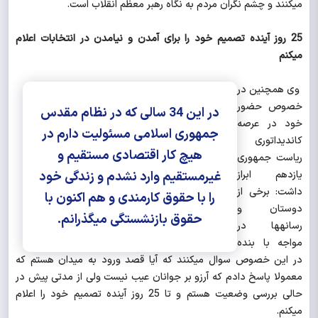
می‎کنند و چشم نگران مردم به نگاه رهبر معظم انقلاب است.
25 روز آینده تصمیم خود را برای آمدن و نیامدن در انتخابات اعلام
می‎کنم
وی همچنین در
خصوص حضور
در این 34 سالی که در نظام مقدس
خود در عرصه
جمهوری اسلامی مسئولیت دارم در
کاندیداتوری
هیچ کار اقتصادی مستقیم و
ریاست جمهوری
یازدهم ابراز
غیرمستقیم وارد نشدم و زندگی خود
داشت: برخی از
را با حقوق کارمندی و هم اکنون با
دوستان و
حقوق بازنشستگی می‎گذرانم.
رسانه‎ها در
مواجه با بنده
در این خصوص سوال می‎کنند که آیا قصد ورود به میدان هستم که
معمولا پاسخ دادم که آرزو بر جوانان عیب نیست ولی از مدتی پیش در
حالی بررسی وضعیت هستم و تا 25 روز آینده تصمیم خود را اعلام
می‎کنم.