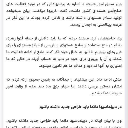
وزیر سابق امور خارجه با اشاره به پیشنهاداتی که در مورد فعالیت های
صلح‌آمیز هسته‌ای کشور داشت، گفت: غربی‎ها می‎گفتند ایران می‎خواهد
تولید سلاح هسته‎ای داشته باشد و تلاش کرده بودند با این فکر در
عرصه بین‎المللی به اجمال برسند.
وی خاطرنشان کرد: معتقد بودم که ما باید دلایلی از جمله فتوا رهبری
نظام در منع استفاده از سلاح هسته‎ای و بازرسی از مراکز هسته‎ای را برای
غربی‌های بیاوریم تا آنها به خیال خود فکر کنند مانع از ادامه فعالیت ما
شدند و آن را پیروزی برای خود در دنیا به حساب آورند در حالی که ما
امتیازی به آنها ندادیم و منافع ما هم تامین می‎شود.
متکی ادامه داد: این پیشنهاد را جداگانه به رئیس جمهور ارائه کردم که
ایشان دستور بررسی دادند اما چهار، پنج ماه بعد بنده از وزارت امور
خارجه منفک شدم.
در دیپلماسی‎ها دائما باید طراحی جدید داشته باشیم
وی با بیان اینکه در دیپلماسی‎ها دائما باید طراحی جدید داشته باشیم،
عنوان کرد: در عرصه دیپلماسی، نظام مقدس جمهوری اسلامی تنها با