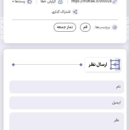
https://mottaki.ir/00002e
گزارش خطا
پسندها:
0
اشتراک گذاری
برچسب‌ها:
قم
نماز جمعه
ارسال نظر