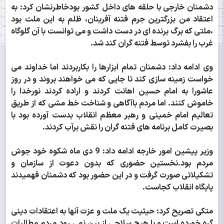
دشمنان خارجی با حلقه های داخل کشور بودخاطرنشان کرد: به
اعتقاد من بزرگترین جرم فتنه آفرینان، ظلم به این ملت بود
،ملتی که برگ برنده ای در دست داشت و می توانست با آن گلوگاه
غرب را بفشرد توسط فتنه گران کند شد.
وی ادامه داد: دشمنان تمام ابزارها را بکاربردند اما خداوند می
خواست زمینه سازی کند تا جایی که می خواهند بروند و در روز
عاشورا به امام حسین اهانت کردند و اراده کردند نورخدا را
خاموش کنند. اما مردم باآگاهی و شناخت خط مشی که از طریق
تعالیم امام خمینی و رهبر معظم انقلاب بدست آورده بود با
بصیرت کامل برنامه های فتنه گران را نقش برآب کردند.
وزیر پیشین امور خارجه ادامه داد: 9 دی ماه شکوه خود جوش
مردم بود.نخستین حضوری که بدون دعوت از سازمان و
تشکیلاتی صورت گرفت و در این حضور بود که دشمنان فهمیدند
پایگاه انقلاب کجاست.
متکی تصریح کرد: حیثیت یک ملت و عزت آنها به اعتقادات دینی
گره خورده است و با هیچ سلاحی از بین نمی رود.مردم مطالبات