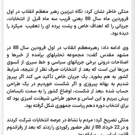
متکی خاطر نشان کرد: نگاه تیزبین رهبر معظم انقلاب در اول
فروردین ماه سال 88 یعنی قریب سه ماه قبل از انتخابات،
جریانی را که اهداف خاص و پشت پرده ای را تعقیب میکرد را
دیده بود.
وی ادامه داد: رهبرمعظم انقلاب در اول فرودین سال 88 در
مشهد مقدس گفت: مجموعه تحلیلهای برآمده از خبرها و
اصلاحات درونی برخی جریانهای سیاسی و خط سیری از آنسوی
مرزها این است که بعد از انتخابات صرف نظر از نتیجه، شرایط
کشور به هم بخورد. یک جریان خاص تأکید می کند اگر پیروز
شدیم به بهانه پیروزی و اگر شکست خوردیم در یک طراحی
حساب شده ،بعد از شکست، اوضاع کشور را به سمت نابسامان
پیش ببریم و این اساس و محور طراحی شیطنت آمیزی بود که
برای انتخاب دوره دهم ریاست جمهوری شکل گرفته بود.
متکی تصریح کرد: مردم با نشاط در عرصه انتخابات شرکت کردند
و در 22 خرداد 88 از نظر حضور رکوردی را زدند که بعد از رفراندوم
قانون اساسی بی سابقه بود.