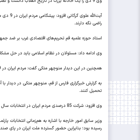
وی 9 دی را یک حادثه بزرگ در تاریخ انقلاب دانست و تصریح کرد: این حرکت خودجوش و مردمی خواب خوش دشمنان را زائل و توطئه‌های آن‌ها را خنثی کرد.
آیت‌الل
راضی نگه دارند.
استاد حوزه علمیه قم تحریم‌های اقتصادی غرب بر ضد جمهو
وی ادامه داد: مسئولان در نظام اسلامی باید در حل مشکلا
همچنین در این دیدار منوچهر متکی گفت: مردم ایران در 9 دی بار دیگر با یکپارچگی، ولایت‌مداری خود را به رخ جهانیان کشیدند
تحمیل کنند.
وی افزود: شرکت 85 درصدی مردم ایران در انتخابات سال 88 بزرگ‌ترین حضور مردمی در انتخابات پس از انقلاب بعد از رفراندوم جمهوری اسلامی بود.
رسیده بود؛ بنابراین حضور گسترده ملت ایران در پای صن