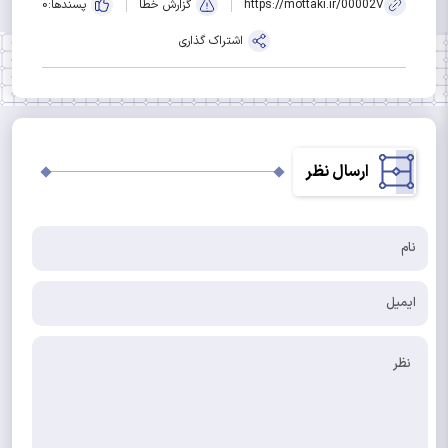
https://mottaki.ir/00002V
گزارش خطا
پسندها:
0
اشتراک گذاری
ارسال نظر