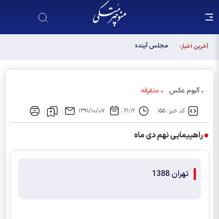
مجلس آینده باید آبروی اصولگرایی باشد / فهرست شورای
آخرین اخبار:
وحدت، فهرست "حزب اللهی های متخصص" است
آلبوم عکس
متفرقه
کد خبر: ۱۵۵
۲۱:۱۲
۱۳۹۱/۱۰/۰۷
راهپیمایی نهم دی ماه
تهران 1388