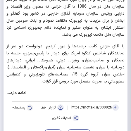
سازمان ملل در سال 1386 با آقای خزاعی که معاون وزیر اقتصاد و
دارایی ورئیس سازمان سرمایه گذازی خارجی در کشور بود گفتگو و
ایشان را برای عزیمت به نیویورک متقاعد نمودم و اینک سومین سال
استقرار ایشان به عنوان سفیر و نماینده دائم جمهوری اسلامی نزد
سازمان ملل متحد-نیویورک می باشد.
با آقاي خزاعي کلیت برنامه‌ها را مرور کردیم. درخواست دو نفر از
نمایندگان شاخص کنگره امریکا براي ديدار با رئيس‌جمهور، جلسه با
نخبگان و صاحب‌نظران،‌ رهبران ديني، هموطنان ايراني، ديدارهاي
دوجانبه با سران، نشست سه‌جانبه سران (ایران،پاکستان و افغانستان)،
اجلاس سران گروه گروه 15، مصاحبه‌هاي تلويزيوني و كنفرانس
مطبوعاتي به صورت مفصل مورد بررسی قرار گرفت.
ادامه دارد...
https://mottaki.ir/00002N
گزارش خطا
پسندها:
0
اشتراک گذاری