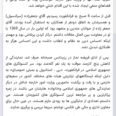
فضاهاي منفي ايجاد شده با اين اقدام خنثي خواهد شد.
قبل از ساعت 6 صبح به فرانكفورت رسيديم. آقاي جعفرزاده (سرکنسول)
و همسرشان به اتفاق دونفر از همکاران به استقبال آمده بودند. آقای
جعفر زاده از جوانان متدین و متعهد بود که اولین بار در سال 1369 با
او در معاونت بین الملل ملاقات داشتم. درکار کردن پرتلاش بود و مهمتر
اینکه احساس دین به نظام و انقلاب داشت و این احساس هرگز به
طلبکاری تبدیل نشد.
پس از ادای فریضه نماز در رزيدانس صبحانه صرف
شد. نمایندگی از
کاهش پنج كارمند موقت به يك نفر گله‌مند بود. سر کنسولگری های
جمهوری اسلامی در فرانکفورت، دبی ، استانبول و بمبئی «مومبای» به
دلیل اینکه ایستگاههای ترانزیتی هیات های مختلف کشور در سفرهای
خارجی و یا رفت و برگشت مامورین وزارت امور خارجه شاغل در دیگر
نمایندگی های جمهوری اسلامی وخانواده هایشان می باشند در زمره
پرکارترین و پر مراجعه ترین کنسولگری های کشورمان هستند. می
دانستم تعدادی از جایگزین ها به زودی عازم هستند، در عین حال براي
معاون اداری و مالی طی تلکسی نوشتم: سریعا بررسی و پیگیری نمایند.