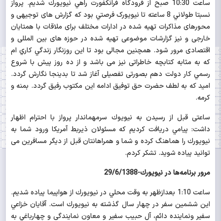
ساعت 10:30 صبح از فرودگاه فرانكفورت راهي نيويورك شديم. پرواز
نسبتا طولاني 8 ساعته تا نیویورک فرصتي بود كه گزارش های توجیهی و
محورهای مذاکرات تهیه شده در ادارات مختلف برای ملاقات با همتایان
خارجی و نیز گزارشات موضوعی تهیه شده در حوزه های بین المللی و
اقتصادی مرور شود. همچنین مجالی بود تا اين روزنگار زندگي كاري ام
كه به مثابه کتابچه خاطراتی نیز می باشد و از ده روز پيش با شروع
رسمي كار دولت دهم بصورتی تفصیلی آغاز شد تا بدينجا نگارش گردد.
اميد كه به لطف حضرت حق توفيق ادامه اين مكتوب رفيق گردد. بمنه و
كرمه.
ساعتی قبل از رسيدن به نيويوك سرمهماندار پرواز با احترام اظهار
داشت: پيامي دريافت كرديم كه مسئولان ذيربط آمريكا ورود شما به
نيویورك را هماهنگ كرده و شما و همراهانتان قبل از ديگر مسافرین می
توانید پياده شويد. تشكر كردم.
مرور برنامه‌ها در نيويورك-
29/6/1388
ساعت 1:10 بعدازظهر به وقت محلي در نيویورك از هواپیما پياده شديم.
اين ششمين سفر در چهار سال گذشته به نيويورك است.
آقايان خزاعي
سفیر ونماینده دائم، آل حبیب سفیر و معاون نمایندگی و چهارباغي به