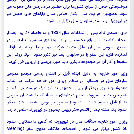
موضوعاتی خاص از سران کشورها برای حضور در سازمان ملل دعوت می
شود. همچنین هر پنج سال یکبار اجلاس سران پارلمان های جهان نیز
در نیویورک و در مقر سازمان ملل برگزار می شود.
آقای احمدی نژاد پس از انتخابات سال 1384 و به فاصله 27 روز بعد از
انتخاب کابینه اش برای نخستین بار با رویکردی سیاسی- تبلیغاتی در
مجمع عمومی سازمان ملل متحد شرکت کرد و با توجه به بازتاب
گسترده اش، این سفر را در سالهای بعد نیز تکرار نمود. البته روند این
سفرها و آثار آن در مجموعه دیگری باید مورد بررسی و ارزیابی قرار گیرد.
وزیر امور خارجه به دلیل اینکه قبل از افتتاح رسمی مجمع عمومی
سازمان ملل در جلساتی در سطح وزرای امور خارجه شرکت می نماید
معمولا چند روز زودتر از رییس جمهور به نیویورک عزیمت می کند و
همچنین بنا به ضرورت انجام دیدارهای دیپلماتیک با همتایان خارجی
که از قبل تنظیم شده است ونیز حضور در برخی نشست های دیگر،
حدود یک هفته بعد از اتمام سفر رییس جمهور در نیویورک حضور دارد.
وزرای امور خارجه ملاقات های در نیویورک که گاهی با همتایان حدود
50 کشور برگزار می شود را اصطلاحا ملاقات بدون سفر (
Meeting