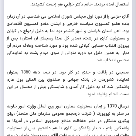
استقبال آمده بودند. خانم دكتر خزاعي هم زحمت كشيدند.
آقای خزاعی را از دوره اول
مجلس شورای اسلامی می شناسم. در آن زمان
بنده عضو کمسیون سیاست خارجی و ایشان عضو کمسیون اقتصادی
بود. اهل استان خراسان و شهر کاشمر بود اما به دلیل ازدواج در گیلان
و مسئولیت کاری در رشت، «مدیر کل صدا وسیمای آن استان» پس از
پیروزی انقلاب حسابی گیلانی شده بود و مورد شناخت وعلاقه مردم آن
دیار. به همین دلیل دو دوره متوالی از سوی مردم رشت به نمایندگی
مجلس انتخاب شد.
صمیمی در رفاقت و جدی در کار بود. در نیمه دهه 1360 بعنوان
نماینده کشورمان در بانک جهانی و صندوق بین المللی پول عازم
واشنگتن شد که به دلیل کار آمدی و شایستگی بیش از دهسال در این
سمت انجام وظیفه نمود.
درسال 1370 و زمان مسئولیت معاون امور بین الملل وزارت امور خارجه
در سفر به نیویورک ( شرکت درمجمع عمومی سازمان ملل متحد) ،برای
پیگیری مشکلی در دفتر حفاظت منافع جمهوری اسلامی در آمریکا به
واشنگتن رفتم ، دیدار وگفتگویی کاری با هم داشتیم. پس از مسئولیت
وزارت امور خارجه و در پایان دوره سفارت آقای محمدجواد ظریف در مقر