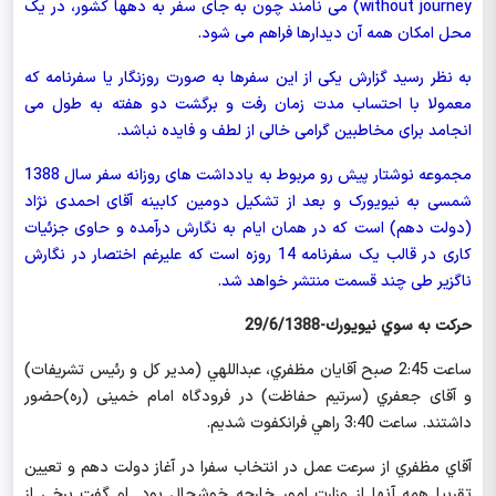
without journey
) می نامند چون به جای سفر به دهها کشور، در یک
محل امکان همه آن دیدارها فراهم می شود.
به نظر رسید گزارش یکی از این سفرها به صورت روزنگار یا سفرنامه که
معمولا با احتساب مدت زمان رفت و برگشت دو هفته به طول می
انجامد برای مخاطبین گرامی خالی از لطف و فایده نباشد.
مجموعه نوشتار پیش رو مربوط به یادداشت های روزانه سفر سال 1388
شمسی به نیویورک و
بعد از تشکیل دومین کابینه آقای احمدی نژاد
(دولت دهم)
است که در همان ایام به نگارش درآمده و حاوی جزئیات
کاری در قالب یک سفرنامه 14 روزه است که علیرغم اختصار در نگارش
ناگزیر طی چند قسمت منتشر خواهد شد.
حركت به سوي نيويورك-
29/6/1388
ساعت 2:45 صبح آقایان مظفري،‌ عبداللهي (مدیر کل و رئیس تشریفات)
و آقای جعفري (سرتیم حفاظت) در فرودگاه امام خمینی (ره)حضور
داشتند. ساعت 3:40 راهي فرانكفوت شديم.
آقاي مظفري از سرعت عمل در انتخاب سفرا در آغاز دولت دهم و تعيين
تقريبا همه آنها از وزارت امور خارجه خوشحال بود. او گفت برخی از