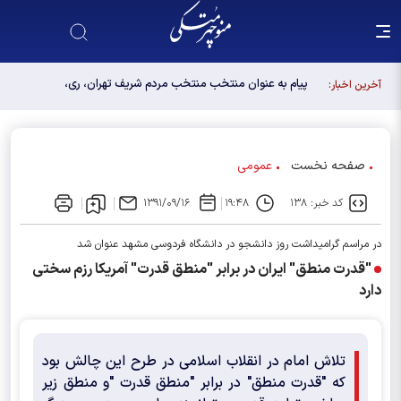
پیام به عنوان منتخب منتخب مردم شریف تهران، ری،
آخرین اخبار:
شمیرانات، اسلامشهر، لواسانات و پردیس در مجلس
دوازدهم
صفحه نخست
عمومی
کد خبر: ۱۳۸
۱۹:۴۸
۱۳۹۱/۰۹/۱۶
در مراسم گرامیداشت روز دانشجو در دانشگاه فردوسی مشهد عنوان شد
"قدرت منطق" ایران در برابر "منطق قدرت" آمریکا رزم سختی
دارد
تلاش امام در انقلاب اسلامی در طرح این چالش بود
که "قدرت منطق" در برابر "منطق قدرت "و منطق زیر