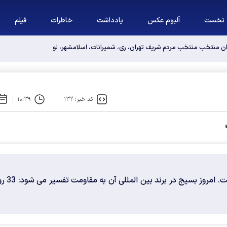
نخست
آلبوم عکس
یادداشت
خاطرات
فیلم
وان منتخب منتخب مردم شریف تهران، ری، شمیرانات، اسلامشهر، لواسانات و پردیس د
کد خبر: ۱۳۲
۱۰:۳۹
امروز بسیج نه یک آدرس که یک فرهنگ است. ام