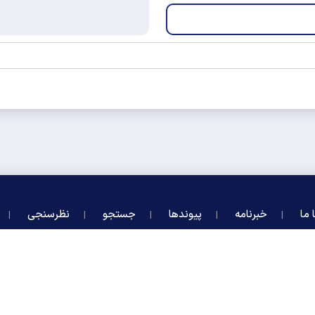
 ما
خبرنامه
پیوندها
جستجو
نظرسنجی
 محفوظ و متعلق به منوچهر متکی می‌باشد واستفاده از آن با ذکر منبع بلامانع است.
طراحی و تو