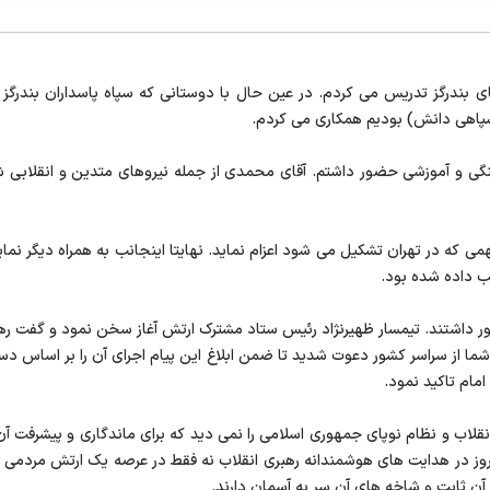
سال 1358 بود. در دبیرستان های بندرگز تدریس می کردم. در عین حال با دوستانی که سپاه پاسد
(سپاهی دانش) بودیم همکاری می کردم.
هنگی و آموزشی حضور داشتم. آقای محمدی از جمله نیروهای متدین و انقلابی 
همی که در تهران تشکیل می شود اعزام نماید. نهایتا اینجانب به همراه دیگر ن
یب داده شده بود.
 داشتند. تیمسار ظهیرنژاد رئیس ستاد مشترک ارتش آغاز سخن نمود و گفت رهبر 
ا از سراسر کشور دعوت شدید تا ضمن ابلاغ این پیام اجرای آن را بر اساس دس
امام تاکید نمود.
لاب و نظام نوپای جمهوری اسلامی را نمی دید که برای ماندگاری و پیشرفت آن 
 در هدایت های هوشمندانه رهبری انقلاب نه فقط در عرصه یک ارتش مردمی بلک
ن ثابت و شاخه های آن سر به آسمان دارند.