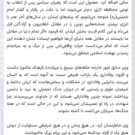
متکی اضافه کرد: معمول این است که رهبران سیاسی پس از انقلاب به
نوعی محافظه کاری دچار می‌شوند اما با دقت در رفتار و گفتار امام
خمینی(ره) متوجه می‌شویم که پیام‌های ایشان در سال‌های آخر عمر با
انرژی بیشتر، صحنه‌هایی نوین را در مقابل انقلابیون و آزادگان قرار
می‌داد و این کلام قدرت بخش ایشان که فرمود «اگر تمام دنیا در مقابل
ما بایستند در مقابل همه دنیای آن‌ها خواهیم ایستاد» نشان دهنده این
است که امام می‌دانست حیات واقعی‌اش پس از مرگ و به سرانجام
رسیدن نهضت اسلامی محقق می‌شود.
وزیر سابق امور خارجه حلقه‌های بسیج را میراث‌دار فرهنگ عاشورا دانست
و افزود: وفاداری یک بازتاب طبیعی نسبت به آنچه است که به انسان
می‌رسد بنابراین وفاداری در مشکلات و سختی‌هاست که ارزش داشته و
شیعیان علوی و راستین که در دوران جنگ تحمیلی به نبرد با دشمن
پرداختند نمونه چنین وفادارانی هستند که از خداوند می‌پرسیدند چرا
شهادت در راه او نصیبشان نمی‌شود و این در حالی است که در همه
جنگ‌ها، سربازان می‌کشند تا کشته نشوند.
وی خاطرنشان کرد: در هیچ زمانی و در هیچ شرایطی مسئولیت از دوش
هیچ یک از افراد برداشته نمی‌شود و این پیام بزرگ عاشوراست.