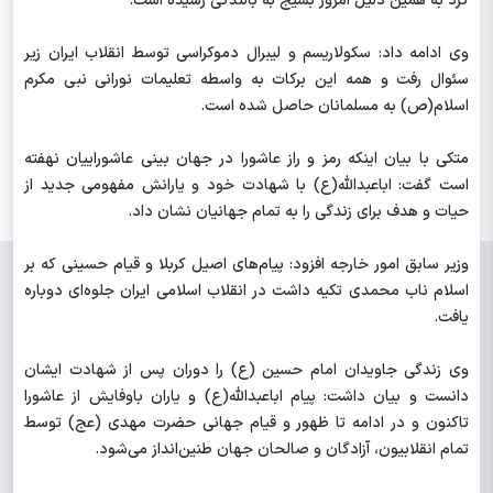
کرد به همین دلیل امروز بسیج به بالندگی رسیده است.
وی ادامه داد: سکولاریسم و لیبرال دموکراسی توسط انقلاب ایران زیر
سئوال رفت و همه این برکات به واسطه تعلیمات نورانی نبی مکرم
اسلام(ص) به مسلمانان حاصل شده است.
متکی با بیان اینکه رمز و راز عاشورا در جهان بینی عاشوراییان نهفته
است گفت: اباعبدالله(ع) با شهادت خود و یارانش مفهومی جدید از
حیات و هدف برای زندگی را به تمام جهانیان نشان داد.
وزیر سابق امور خارجه افزود: پیام‌های اصیل کربلا و قیام حسینی که بر
اسلام ناب محمدی تکیه داشت در انقلاب اسلامی ایران جلوه‌ای دوباره
یافت.
وی زندگی جاویدان امام حسین (ع) را دوران پس از شهادت ایشان
دانست و بیان داشت: پیام اباعبدالله(ع) و یاران باوفایش از عاشورا
تاکنون و در ادامه تا ظهور و قیام جهانی حضرت مهدی (عج) توسط
تمام انقلابیون، آزادگان و صالحان جهان طنین‌انداز می‌شود.