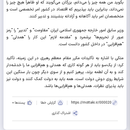
بگوید من همه چیز را می‌دانم، بزرگان می‌گویند که او ظاهراً هیچ چیز را
نمی‌داند، بنابراین باید بپذیریم که اقتصاد در کشور امر تخصصی است و
متخصصان امر باید آگاهانه و آزادانه بنشینند و تدبیر کنند.
وزیر سابق امور خارجه جمهوری اسلامی ایران "مقاومت" و "تدبیر" را "رمز
عبور از تحریم‌ها" برشمرد و "مقدمه لازم" این کار را "همدلی" و
"هم‌افزایی" در داخل کشور دانست است.
متکی با اشاره به تأکیدات مکرر مقام معظم رهبری در این زمینه، تأکید
کرد: از یک‌سو باید از هر گونه کاری که همدلی و هم‌افزایی ما را خدشه‌دار
کند و به آن لطمه بزند، پرهیز کنیم و از سوی دیگر چون بار سنگین این
شرایط روی دوش دولت است، همه باید به دولت کمک کنند و دولت نیز
باید پذیرای نظرات، همدلی‌ها و هم‌افزایی‌ها باشد.
https://mottaki.ir/000020
گزارش خطا
پسندها:
0
اشتراک گذاری