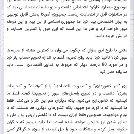
تحریم‌ها درحال رسیدن به "نتایج اصلی" و "خانه آخر" است که البته این
موضوع مقداری کارکرد انتخاباتی داشت و جزو تبلیغات انتخاباتی بود که
در مناظرات قبل از انتخابات ریاست جمهوری آمریکا بخش قابل توجهی
به ایران اختصاص پیدا کرد اما جمهوری اسلامی از این پیچ و این مرحله
عبور خواهد کرد و هنر ما این است که این عبور با کمترین خسارت و
افزایش هزینه باشد.
متکی با طرح این سؤال که چگونه می‌توان با کمترین هزینه از تحریم‌ها
عبور کرد؟ تأکید کرد: باید برای تحریم، فقط به اندازه تحریم حساب باز کرد
و در مورد 80 درصد دیگر که مربوط به تدابیر اقتصادی است، باید
مدبرانه عمل کرد.
وی "امر کشورداری" و "مدیریت اقتصادی" را از "عرفیات" و "تجربیات
بشری" دانست و در تبیین راه‌حل‌های عبور از تحریم‌ها گفت: فقط ما
نیستیم که کشورداری می‌کنیم، بلکه دیگران هم این کار را می‌کنند، فقط
ما نیستیم که با تورم مواجهیم، بلکه کشورهای دیگری هم هستند که با
تورم مواجهند، همچنین فقط ایران نیست که با کاهش ارزش پول ملی و
شناور شدن ارز خارجی مواجه شده است، لذا باید ببینیم که دیگران
چگونه عمل کرده و مشکلات خود را حل کردند، از سوی دیگر ‌اگر کسی