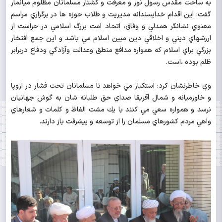
به ساحت مقدس رسول نور و معرفت و كشتار مسلمانان مظلوم ميانمار
گفت: اين اقدام خداپسندانه مديريت و طلاب حوزه ها در برگزاري مراسم
معنوي نشانگر همدلي و وفاق، اتحاد امت بزرگ اسلامي در حراست از
ارزشهاي ديني و اخلاقي دين مبين اسلام مي باشد و اين جمع افتخار
بزرگي براي اسلام كه همواره مدافع منطق وعدالت وآزادگي ودفاع دربرابر
ظلم بوده ،است.
وي خاطرنشان كرد: استكبار مي خواهد تا مسلمانان تحت فشار در اروپا
و خاورميانه و شمال آفريقا صداي حق طلبانه شان به گوش جهانيان
نرسد و همواره سعي مي كنند با يك مشت الفاظ و كلمات و شعارهاي
واهي مردم كشورهاي مسلمان را از توسعه و پيشرفت باز دارند.