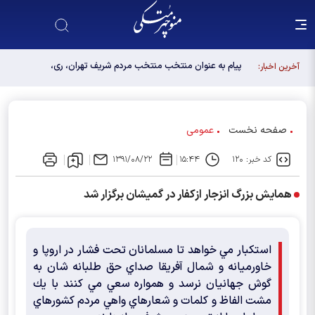
پیام به عنوان منتخب منتخب مردم شریف تهران، ری،
آخرین اخبار:
شمیرانات، اسلامشهر، لواسانات و پردیس در مجلس
دوازدهم
صفحه نخست
عمومی
کد خبر: ۱۲۰
۱۵:۴۴
۱۳۹۱/۰۸/۲۲
همايش بزرگ انزجار ازكفار در گميشان برگزار شد
استكبار مي خواهد تا مسلمانان تحت فشار در اروپا و
خاورميانه و شمال آفريقا صداي حق طلبانه شان به
گوش جهانيان نرسد و همواره سعي مي كنند با يك
مشت الفاظ و كلمات و شعارهاي واهي مردم كشورهاي