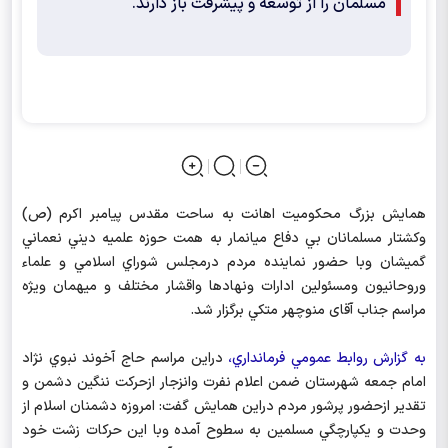
مسلمان را از توسعه و پيشرفت باز دارند.
همايش بزرگ محكوميت اهانت به ساحت مقدس پيامبر اكرم (ص)
وكشتار مسلمانان بي دفاع ميانمار به همت حوزه علميه ديني نعماني
گميشان وبا حضور نماينده مردم درمجلس شوراي اسلامي و علماء
وروحانيون ومسئولين ادارات ونهادها واقشار مختلف و میهمان ويژه
مراسم جناب آقای منوچهر متكي برگزار شد.
به گزارش روابط عمومي فرمانداري،
دراين مراسم حاج آخوند نبوي نژاد
امام جمعه شهرستان ضمن اعلام نفرت وانزجار ازحركت ننگين دشمن و
تقدير ازحضور پرشور مردم دراين همايش گفت: امروزه دشمنان اسلام از
وحدت و يكپارچگي مسلمين به سطوح آمده وبا اين حركات زشت خود