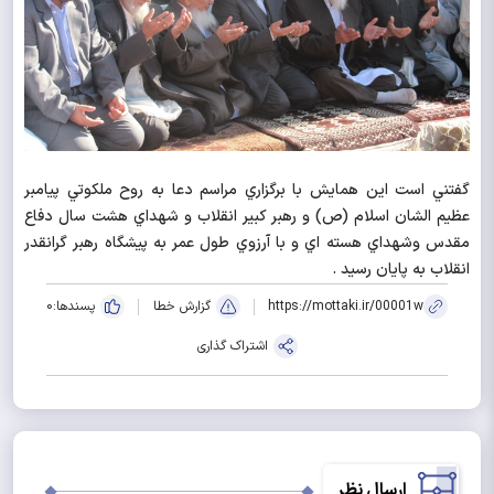
گفتني است اين همايش با برگزاري مراسم دعا به روح ملكوتي پيامبر
عظيم الشان اسلام (ص) و رهبر كبير انقلاب و شهداي هشت سال دفاع
مقدس وشهداي هسته اي و با آرزوي طول عمر به پيشگاه رهبر گرانقدر
انقلاب به پايان رسيد .
https://mottaki.ir/00001w
گزارش خطا
پسندها:
0
اشتراک گذاری
ارسال نظر