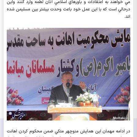
مي خواهند به اعتقادات و باورهاي اسلامي آنان لطمه وارد كنند واين
درحالي است كه با اين عمل خود باعث وحدت بيشتر بين مسليمن شده
اند.
در ادامه مهمان اين همايش منوچهر متكي ضمن محكوم كردن اهانت