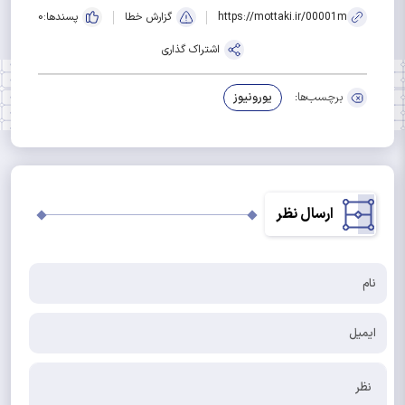
https://mottaki.ir/00001m
گزارش خطا
پسندها:
0
اشتراک گذاری
برچسب‌ها:
یورونیوز
ارسال نظر