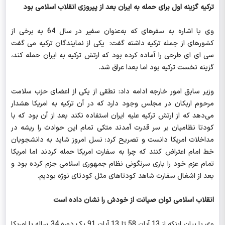
ترکیه گزینه اول برای حمله به ایران بعد از پیروزی انقلاب اسلامی بود
وی با اشاره به سفرهای که به‌عنوان سفیر در سال 64 به برخی از
کشورهای از جمله ترکیه داشته گفت: یکی از نمایندگان ترکیه می گفت
سی ای ای طرحی را آماده کرده بود که ارتش ترکیه به ایران حمله کند،
گزینه نخست ترکیه بود اما بعدا عراق شد.
وزیر سابق امور خارجه ادامه داد: نطقی از یکی از اعضای حزب سلامت
مرحوم اربکان در مجلس وجود دارد که در آن ترکیه به امریکا هشدار
می‌دهد که از ارتش ترکیه علیه ایران استفاده نکند بعد از آن بود که با
کودتا نظامیان بر سر قدرت آمدند متکی تمام این حوادث را ریشه در
مداخلات امریکا دانست و تصریح کرد: نسل امروز شاید به دانشجویان
خط امام اعتراض کنند که چرا به سفارت امریکا حمله کردند اما امریکا
تمام عزم خود را باری سرنگونی نظام جمهوری اسلامی جزم کرده بود و
بعد از اشغال سفارت شاهد کودتاهای مثل کودتای نوژه بودیم.
انقلاب اسلامی توان صیانت از خودش را نشان داده است
وی با بیان اینکه از 13 آبان 58 تا 13 آبان 91 یک دوره 34 ساله با امریکا